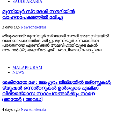
SAUDI ARABIA
മൂന്നിയൂർ സ്വദേശി സൗദിയിൽ
വാഹനാപകടത്തിൽ മരിച്ചു
3 days ago
Newsonekerala
തിരൂരങ്ങാടി: മൂന്നിയൂർ സ്വദേശി സൗദി അറേബ്യയിൽ
വാഹനാപകടത്തിൽ മരിച്ചു. മൂന്നിയൂർ ചിനക്കലിലെ
പരേതനായ എരണിക്കൽ അലവിഹാജിയുടെ മകൻ
നൗഫൽ (42) ആണ് മരിച്ചത്. റെഡിമെഡ് ഷോപ്പിലെ...
MALAPPURAM
NEWS
ശക്തമായ മഴ : മലപ്പുറം ജില്ലയിൽ മദ്രസ്സകൾ,
ട്യൂഷൻ സെൻ്ററുകൾ ഉൾപ്പെടെ എല്ലാ
വിദ്യാഭ്യാസ സ്ഥാപനങ്ങൾക്കും നാളെ
(ഞായർ ) അവധി
4 days ago
Newsonekerala