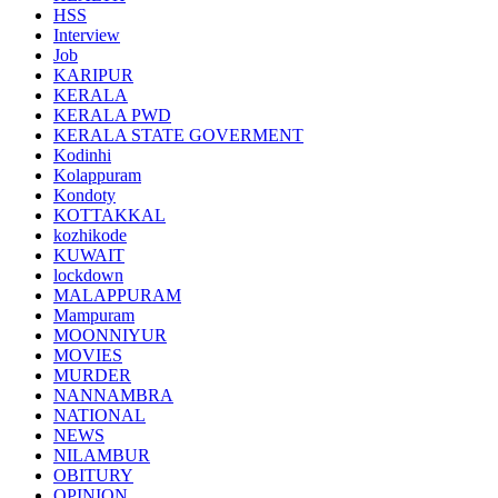
HSS
Interview
Job
KARIPUR
KERALA
KERALA PWD
KERALA STATE GOVERMENT
Kodinhi
Kolappuram
Kondoty
KOTTAKKAL
kozhikode
KUWAIT
lockdown
MALAPPURAM
Mampuram
MOONNIYUR
MOVIES
MURDER
NANNAMBRA
NATIONAL
NEWS
NILAMBUR
OBITURY
OPINION