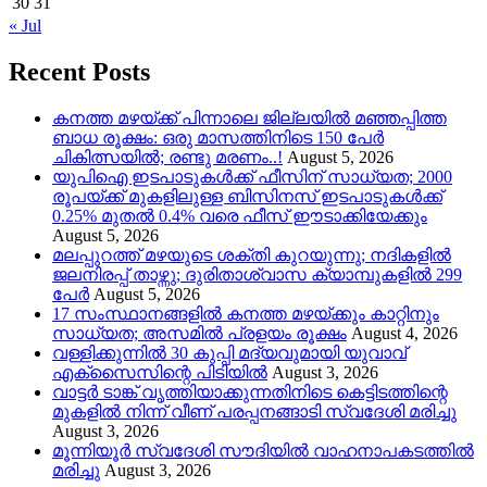
30
31
« Jul
Recent Posts
കനത്ത മഴയ്‌ക്ക് പിന്നാലെ ജില്ലയിൽ മഞ്ഞപ്പിത്ത
ബാധ രൂക്ഷം: ഒരു മാസത്തിനിടെ 150 പേർ
ചികിത്സയിൽ; രണ്ടു മരണം..!
August 5, 2026
യുപിഐ ഇടപാടുകൾക്ക് ഫീസിന് സാധ്യത; 2000
രൂപയ്ക്ക് മുകളിലുള്ള ബിസിനസ് ഇടപാടുകൾക്ക്
0.25% മുതൽ 0.4% വരെ ഫീസ് ഈടാക്കിയേക്കും
August 5, 2026
മലപ്പുറത്ത് മഴയുടെ ശക്തി കുറയുന്നു; നദികളിൽ
ജലനിരപ്പ് താഴ്ന്നു; ദുരിതാശ്വാസ ക്യാമ്പുകളിൽ 299
പേർ
August 5, 2026
17 സംസ്ഥാനങ്ങളിൽ കനത്ത മഴയ്ക്കും കാറ്റിനും
സാധ്യത; അസമിൽ പ്രളയം രൂക്ഷം
August 4, 2026
വള്ളിക്കുന്നിൽ 30 കുപ്പി മദ്യവുമായി യുവാവ്
എക്സൈസിന്റെ പിടിയിൽ
August 3, 2026
വാട്ടർ ടാങ്ക് വൃത്തിയാക്കുന്നതിനിടെ കെട്ടിടത്തിന്റെ
മുകളിൽ നിന്ന് വീണ് പരപ്പനങ്ങാടി സ്വദേശി മരിച്ചു
August 3, 2026
മൂന്നിയൂർ സ്വദേശി സൗദിയിൽ വാഹനാപകടത്തിൽ
മരിച്ചു
August 3, 2026