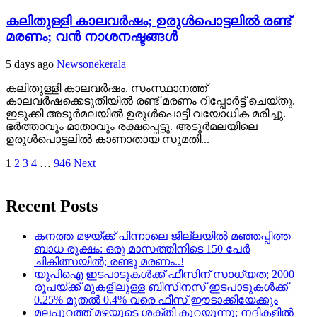
കലിതുള്ളി കാലവര്‍ഷം; ഉരുള്‍പൊട്ടലില്‍ രണ്ട്
മരണം; വൻ നാശനഷ്ടങ്ങള്‍
5 days ago
Newsonekerala
കലിതുള്ളി കാലവര്‍ഷം. സംസ്ഥാനത്ത്
കാലവര്‍ഷക്കെടുതിയില്‍ രണ്ട് മരണം റിപ്പോര്‍ട്ട് ചെയ്തു.
ഇടുക്കി അടൂര്‍മലയില്‍ ഉരുള്‍പൊട്ടി വയോധിക മരിച്ചു.
ഭര്‍ത്താവും മാതാവും രക്ഷപ്പെട്ടു. അടൂര്‍മലയിലെ
ഉരുള്‍പൊട്ടലില്‍ കാണാതായ സുമതി...
Posts
1
2
3
4
…
946
Next
pagination
Recent Posts
കനത്ത മഴയ്‌ക്ക് പിന്നാലെ ജില്ലയിൽ മഞ്ഞപ്പിത്ത
ബാധ രൂക്ഷം: ഒരു മാസത്തിനിടെ 150 പേർ
ചികിത്സയിൽ; രണ്ടു മരണം..!
യുപിഐ ഇടപാടുകൾക്ക് ഫീസിന് സാധ്യത; 2000
രൂപയ്ക്ക് മുകളിലുള്ള ബിസിനസ് ഇടപാടുകൾക്ക്
0.25% മുതൽ 0.4% വരെ ഫീസ് ഈടാക്കിയേക്കും
മലപ്പുറത്ത് മഴയുടെ ശക്തി കുറയുന്നു; നദികളിൽ