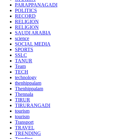
PARAPPANAGADI
POLITICS
RECORD
RELIGION
RELIGION
SAUDI ARABIA
science
SOCIAL MEDIA
SPORTS
SSLC
TANUR
Team
TECH
technology
thenhippalam
Thenhippalam
Thennala
TIRUR
TIRURANGADI
tourism
tourism
Transport
TRAVEL
TRENDING
Trending