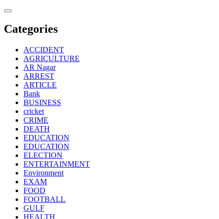
Skip
to
content
Categories
ACCIDENT
AGRICULTURE
AR Nagar
ARREST
ARTICLE
Bank
BUSINESS
cricket
CRIME
DEATH
EDUCATION
EDUCATION
ELECTION
ENTERTAINMENT
Environment
EXAM
FOOD
FOOTBALL
GULF
HEALTH