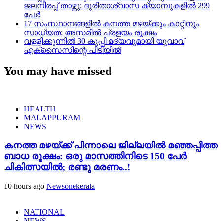
ജലനിരപ്പ് താഴ്ന്നു; ദുരിതാശ്വാസ ക്യാമ്പുകളിൽ 299
പേർ
17 സംസ്ഥാനങ്ങളിൽ കനത്ത മഴയ്ക്കും കാറ്റിനും
സാധ്യത; അസമിൽ പ്രളയം രൂക്ഷം
വള്ളിക്കുന്നിൽ 30 കുപ്പി മദ്യവുമായി യുവാവ്
എക്സൈസിന്റെ പിടിയിൽ
You may have missed
HEALTH
MALAPPURAM
NEWS
കനത്ത മഴയ്‌ക്ക് പിന്നാലെ ജില്ലയിൽ മഞ്ഞപ്പിത്ത
ബാധ രൂക്ഷം: ഒരു മാസത്തിനിടെ 150 പേർ
ചികിത്സയിൽ; രണ്ടു മരണം..!
10 hours ago
Newsonekerala
NATIONAL
NEWS