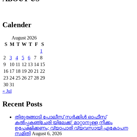
Calender
August 2026
S
M
T
W
T
F
S
1
2
3
4
5
6
7
8
9
10
11
12
13
14
15
16
17
18
19
20
21
22
23
24
25
26
27
28
29
30
31
« Jul
Recent Posts
തിരുരങ്ങാടി പോലീസ് സർക്കിൾ ഓഫീസ്
കൽപ്പകഞ്ചേരി യിലേക്ക് മാറ്റാനുള്ള നീക്കം
ഉപേക്ഷിക്കണം; വ്യാപാരി വ്യവസായി ഏകോപന
സമിതി
August 6, 2026