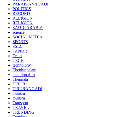
PARAPPANAGADI
POLITICS
RECORD
RELIGION
RELIGION
SAUDI ARABIA
science
SOCIAL MEDIA
SPORTS
SSLC
TANUR
Team
TECH
technology
Thenhippalam
thenhippalam
Thennala
TIRUR
TIRURANGADI
tourism
tourism
Transport
TRAVEL
TRENDING
Trending