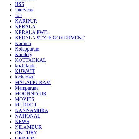
HSS
Interview
Job
KARIPUR
KERALA
KERALA PWD
KERALA STATE GOVERMENT
Kodinhi
Kolappuram
Kondoty
KOTTAKKAL
kozhikode
KUWAIT
lockdown
MALAPPURAM
Mampuram
MOONNIYUR
MOVIES
MURDER
NANNAMBRA
NATIONAL
NEWS
NILAMBUR
OBITURY
OPINION