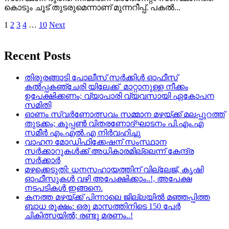
കൊടും ചൂട് തുടരുമെന്നാണ് മുന്നറീപ്പ്. പകൽ...
Posts
1
2
3
4
…
10
Next
pagination
Recent Posts
തിരുരങ്ങാടി പോലീസ് സർക്കിൾ ഓഫീസ്
കൽപ്പകഞ്ചേരി യിലേക്ക് മാറ്റാനുള്ള നീക്കം
ഉപേക്ഷിക്കണം; വ്യാപാരി വ്യവസായി ഏകോപന
സമിതി
ഓണം സ്വർണോത്സവം സമ്മാന മഴയ്ക്ക് മലപ്പുറത്ത്
തുടക്കം; കൂപ്പൺ വിതരണോദ്ഘാടനം പി.എം.എ
സമീർ എം.എൽ.എ നിർവഹിച്ചു
വാഹന മോഡിഫിക്കേഷന് സംസ്ഥാന
സർക്കാറുകൾക്ക് അധികാരമില്ലെന്ന് കേന്ദ്ര
സർക്കാർ
മഴക്കെടുതി: ധനസഹായത്തിന് വില്ലേജ്, കൃഷി
ഓഫീസുകൾ വഴി അപേക്ഷിക്കാം..!, അപേക്ഷ
നടപടികൾ ഇങ്ങനെ.
കനത്ത മഴയ്‌ക്ക് പിന്നാലെ ജില്ലയിൽ മഞ്ഞപ്പിത്ത
ബാധ രൂക്ഷം: ഒരു മാസത്തിനിടെ 150 പേർ
ചികിത്സയിൽ; രണ്ടു മരണം..!