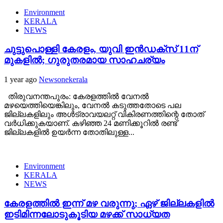
Environment
KERALA
NEWS
ചുട്ടുപൊള്ളി കേരളം, യുവി ഇൻഡക്സ് 11ന്
മുകളിൽ; ഗുരുതരമായ സാഹചര്യം
1 year ago
Newsonekerala
തിരുവനന്തപുരം: കേരളത്തിൽ വേനൽ
മഴയെത്തിയെങ്കിലും, വേനൽ കടുത്തതോടെ പല
ജില്ലകളിലും അൾട്രാവയലറ്റ് വികിരണത്തിന്റെ തോത്
വർധിക്കുകയാണ്. കഴിഞ്ഞ 24 മണിക്കൂറിൽ രണ്ട്
ജില്ലകളിൽ ഉയർന്ന തോതിലുള്ള...
Environment
KERALA
NEWS
കേരളത്തിൽ ഇന്ന് മഴ വരുന്നു; ഏഴ് ജില്ലകളിൽ
ഇടിമിന്നലോടുകൂടിയ മഴക്ക് സാധ്യത