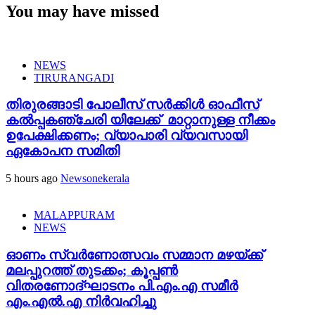
You may have missed
NEWS
TIRURANGADI
തിരുരങ്ങാടി പോലീസ് സർക്കിൾ ഓഫീസ്
കൽപ്പകഞ്ചേരി യിലേക്ക് മാറ്റാനുള്ള നീക്കം
ഉപേക്ഷിക്കണം; വ്യാപാരി വ്യവസായി
ഏകോപന സമിതി
5 hours ago
Newsonekerala
MALAPPURAM
NEWS
ഓണം സ്വർണോത്സവം സമ്മാന മഴയ്ക്ക്
മലപ്പുറത്ത് തുടക്കം; കൂപ്പൺ
വിതരണോദ്ഘാടനം പി.എം.എ സമീർ
എം.എൽ.എ നിർവഹിച്ചു