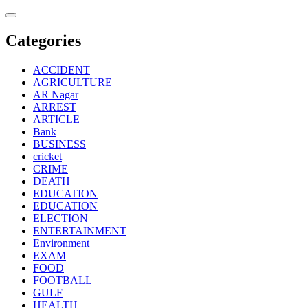
Skip
to
content
Categories
ACCIDENT
AGRICULTURE
AR Nagar
ARREST
ARTICLE
Bank
BUSINESS
cricket
CRIME
DEATH
EDUCATION
EDUCATION
ELECTION
ENTERTAINMENT
Environment
EXAM
FOOD
FOOTBALL
GULF
HEALTH