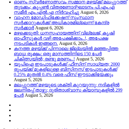
ഓണം സ്വർണോത്സവം സമ്മാന മഴയ്ക്ക് മലപ്പുറത്ത്
തുടക്കം; കൂപ്പൺ വിതരണോദ്ഘാടനം പി.എം.എ
സമീർ എം.എൽ.എ നിർവഹിച്ചു
August 6, 2026
വാഹന മോഡിഫിക്കേഷന് സംസ്ഥാന
സർക്കാറുകൾക്ക് അധികാരമില്ലെന്ന് കേന്ദ്ര
സർക്കാർ
August 6, 2026
മഴക്കെടുതി: ധനസഹായത്തിന് വില്ലേജ്, കൃഷി
ഓഫീസുകൾ വഴി അപേക്ഷിക്കാം..!, അപേക്ഷ
നടപടികൾ ഇങ്ങനെ.
August 6, 2026
കനത്ത മഴയ്‌ക്ക് പിന്നാലെ ജില്ലയിൽ മഞ്ഞപ്പിത്ത
ബാധ രൂക്ഷം: ഒരു മാസത്തിനിടെ 150 പേർ
ചികിത്സയിൽ; രണ്ടു മരണം..!
August 5, 2026
യുപിഐ ഇടപാടുകൾക്ക് ഫീസിന് സാധ്യത; 2000
രൂപയ്ക്ക് മുകളിലുള്ള ബിസിനസ് ഇടപാടുകൾക്ക്
0.25% മുതൽ 0.4% വരെ ഫീസ് ഈടാക്കിയേക്കും
August 5, 2026
മലപ്പുറത്ത് മഴയുടെ ശക്തി കുറയുന്നു; നദികളിൽ
ജലനിരപ്പ് താഴ്ന്നു; ദുരിതാശ്വാസ ക്യാമ്പുകളിൽ 299
പേർ
August 5, 2026
Youtube
Instagram
Facebook
Twitter