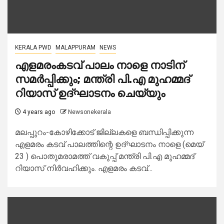
KERALA PWD
MALAPPURAM
NEWS
എളമരംകടവ് പാലം നാളെ നാടിന്
സമര്‍പ്പിക്കും; മന്ത്രി പി.എ മുഹമ്മദ്
റിയാസ് ഉദ്ഘാടനം ചെയ്യും
4 years ago
Newsonekerala
മലപ്പുറം-കോഴിക്കോട് ജില്ലകളെ ബന്ധിപ്പിക്കുന്ന
എളമരം കടവ് പാലത്തിന്റെ ഉദ്ഘാടനം നാളെ (മെയ്
23 ) പൊതുമരാമത്ത് വകുപ്പ് മന്ത്രി പി.എ മുഹമ്മദ്
റിയാസ് നിര്‍വഹിക്കും. എളമരം കടവ്...