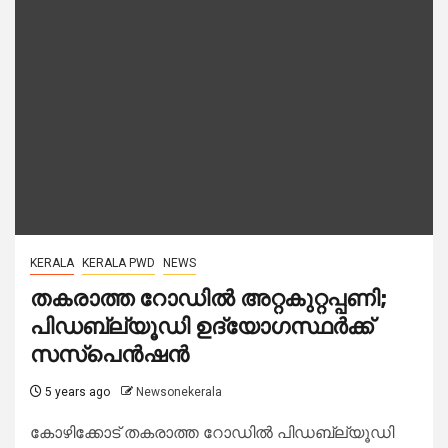
KERALA
KERALA PWD
NEWS
തകരാത്ത റോഡിൽ അറ്റകുറ്റപ്പണി;
പിഡബ്ല്യൂഡി ഉദ്യോ​ഗസ്ഥർക്ക്
സസ്പെൻഷൻ
5 years ago
Newsonekerala
കോഴിക്കോട് തകരാത്ത റോഡിൽ പിഡബ്ല്യൂഡി