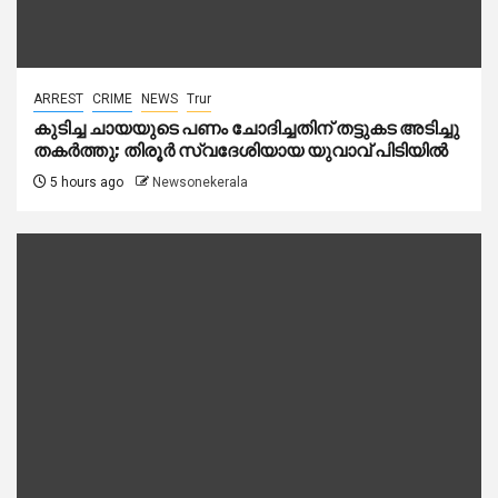
ARREST
CRIME
NEWS
Trur
കുടിച്ച ചായയുടെ പണം ചോദിച്ചതിന് തട്ടുകട അടിച്ചു
തകർത്തു; തിരൂർ സ്വദേശിയായ യുവാവ് പിടിയിൽ
5 hours ago
Newsonekerala