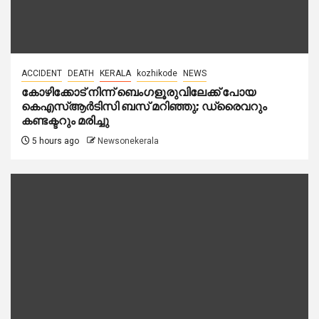
ACCIDENT
DEATH
KERALA
kozhikode
NEWS
കോഴിക്കോട് നിന്ന് ബെംഗളൂരുവിലേക്ക് പോയ
കെഎസ്ആർടിസി ബസ് മറിഞ്ഞു; ഡ്രൈവറും
കണ്ടക്ടറും മരിച്ചു
5 hours ago
Newsonekerala