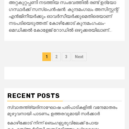
അറ്റകുറ്റപ്പണി നടത്തിയ സംഭവത്തിൽ രണ്ട് ഉദ്യോ​
ഗസ്ഥർക്ക് സസ്പെൻഷൻ. കുന്ദമംഗലം അസിസ്റ്റന്റ്
എൻജിനീയർക്കും ഓവർസീയർക്കുമെതിരെയാണ്
നടപടിയെടുത്തത്. കോഴിക്കോട് കുന്ദമംഗംലം-
മെഡിക്കൽ കോളേജ് റോഡിൽ ഒഴുക്കരയിലാണ്...
Posts
1
2
3
Next
pagination
RECENT POSTS
സ്വാതന്ത്ര്യദിനാഘോഷ പരിപാടികളിൽ വന്ദേമാതരം
മുഴുവനായി പാടണം; ഉത്തരവുമായി സർക്കാർ
കോഴിക്കോട് നിന്ന് ബെംഗളൂരുവിലേക്ക് പോയ