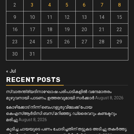
2
3
4
5
6
7
8
9
10
11
12
13
14
15
16
17
18
19
20
21
22
23
24
25
26
27
28
29
30
31
« Jul
RECENT POSTS
സ്വാതന്ത്ര്യദിനാഘോഷ പരിപാടികളിൽ വന്ദേമാതരം
മുഴുവനായി പാടണം; ഉത്തരവുമായി സർക്കാർ
August 8, 2026
കോഴിക്കോട് നിന്ന് ബെംഗളൂരുവിലേക്ക് പോയ
കെഎസ്ആർടിസി ബസ് മറിഞ്ഞു; ഡ്രൈവറും കണ്ടക്ടറും
മരിച്ചു
August 8, 2026
കുടിച്ച ചായയുടെ പണം ചോദിച്ചതിന് തട്ടുകട അടിച്ചു തകർത്തു;