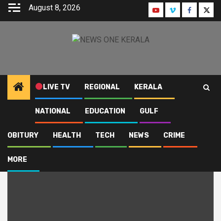
Skip
August 8, 2026
Youtube
Instagram
Faceboo
Twitt
to
content
LIVE TV
REGIONAL
KERALA
NATIONAL
EDUCATION
GULF
Home
KERALA PWD
OBITURY
HEALTH
TECH
NEWS
CRIME
KERALA PWD
MORE