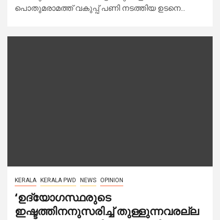
പൊതുമരാമത്ത് വകുപ്പ് പണി നടത്തിയ ഉടനെ...
KERALA
KERALA PWD
NEWS
OPINION
‘ഉദ്യോ​ഗസ്ഥരുടെ
ഇഷ്ടത്തിനനുസരിച്ച് തുള്ളുന്നവരല്ല