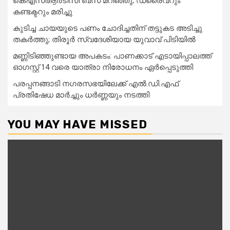
കെഎസ്ആർടിസി ബസ് മറിഞ്ഞു; ഡ്രൈവറും
കണ്ടക്ടറും മരിച്ചു
കുടിച്ച ചായയുടെ പണം ചോദിച്ചതിന് തട്ടുകട അടിച്ചു
തകർത്തു; തിരൂർ സ്വദേശിയായ യുവാവ് പിടിയിൽ
മണ്ണിടിഞ്ഞുണ്ടായ അപകടം: പാണക്കാട് എടായിപ്പാലത്ത്
ഓഗസ്റ്റ് 14 വരെ യാത്രാ നിരോധനം ഏര്‍പ്പെടുത്തി
പരപ്പനങ്ങാടി നഗരസഭയിലേക്ക് എൽ.ഡി.എഫ്
പ്രതിഷേധ മാർച്ചും ധർണ്ണയും നടത്തി
YOU MAY HAVE MISSED