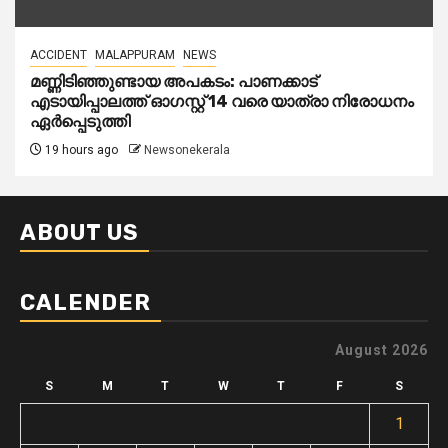
ACCIDENT
MALAPPURAM
NEWS
മണ്ണിടിഞ്ഞുണ്ടായ അപകടം: പാണക്കാട്
എടായിപ്പാലത്ത് ഓഗസ്റ്റ് 14 വരെ യാത്രാ നിരോധനം
ഏര്‍പ്പെടുത്തി
19 hours ago
Newsonekerala
ABOUT US
CALENDER
August 2026
S
M
T
W
T
F
S
1