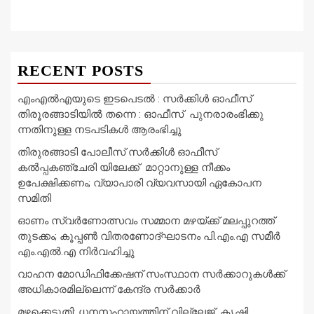
RECENT POSTS
എംഎൽഎയുടെ ഇടപെടൽ : സര്‍ക്കിള്‍ ഓഫീസ്
തിരൂരങ്ങാടിയിൽ തന്നെ : ഓഫീസ് പുനരാരംഭിക്കു
ന്നതിനുള്ള നടപടികൾ ആരംഭിച്ചു
തിരുരങ്ങാടി പോലീസ് സർക്കിൾ ഓഫീസ്
കൽപ്പകഞ്ചേരി യിലേക്ക് മാറ്റാനുള്ള നീക്കം
ഉപേക്ഷിക്കണം; വ്യാപാരി വ്യവസായി ഏകോപന
സമിതി
ഓണം സ്വർണോത്സവം സമ്മാന മഴയ്ക്ക് മലപ്പുറത്ത്
തുടക്കം; കൂപ്പൺ വിതരണോദ്ഘാടനം പി.എം.എ സമീർ
എം.എൽ.എ നിർവഹിച്ചു
വാഹന മോഡിഫിക്കേഷന് സംസ്ഥാന സർക്കാറുകൾക്ക്
അധികാരമില്ലെന്ന് കേന്ദ്ര സർക്കാർ
മഴക്കെടുതി: ധനസഹായത്തിന് വില്ലേജ്, കൃഷി