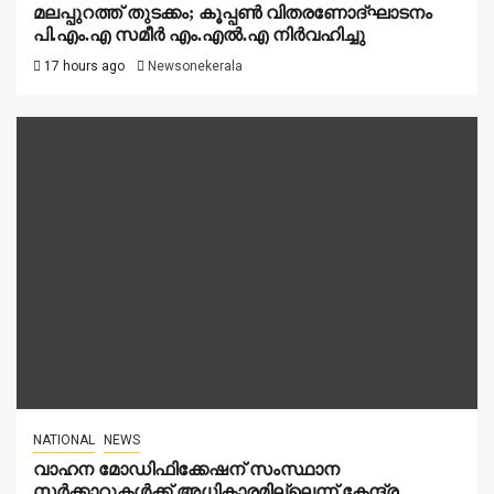
മലപ്പുറത്ത് തുടക്കം; കൂപ്പൺ വിതരണോദ്ഘാടനം
പി.എം.എ സമീർ എം.എൽ.എ നിർവഹിച്ചു
17 hours ago
Newsonekerala
NATIONAL
NEWS
വാഹന മോഡിഫിക്കേഷന് സംസ്ഥാന
സർക്കാറുകൾക്ക് അധികാരമില്ലെന്ന് കേന്ദ്ര