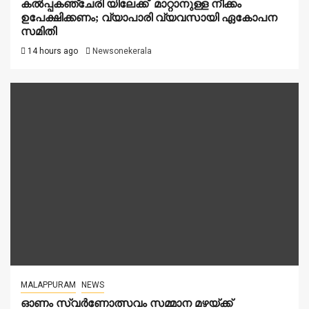
കൽപ്പകഞ്ചേരി യിലേക്ക് മാറ്റാനുള്ള നീക്കം
ഉപേക്ഷിക്കണം; വ്യാപാരി വ്യവസായി ഏകോപന
സമിതി
14 hours ago
Newsonekerala
MALAPPURAM
NEWS
ഓണം സ്വർണോത്സവം സമ്മാന മഴയ്ക്ക്