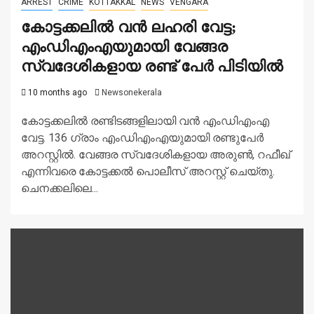
ARREST
CRIME
KOTTAKKAL
NEWS
VENGARA
കോട്ടക്കലിൽ വൻ ലഹരി വേട്ട;
എംഡിഎംഎയുമായി വേങ്ങര
സ്വദേശികളായ രണ്ട് പേർ പിടിയിൽ
10 months ago
Newsonekerala
കോട്ടക്കലിൽ രണ്ടിടങ്ങളിലായി വൻ എംഡിഎംഎ
വേട്ട. 136 ഗ്രാം എംഡിഎംഎയുമായി രണ്ടുപേര്‍
അറസ്റ്റില്‍. വേങ്ങര സ്വദേശികളായ അരുണ്‍, റഫീഖ്
എന്നിവരെ കോട്ടക്കൽ പൊലീസ് അറസ്റ്റ് ചെയ്തു.
ചെനക്കലിലെ...