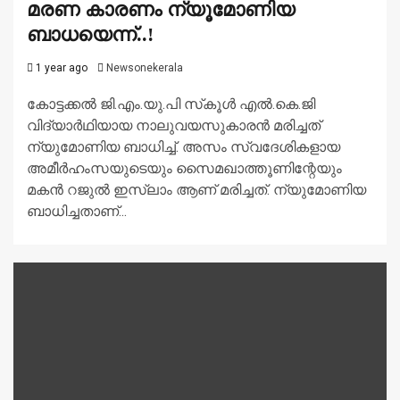
മരണ കാരണം ന്യൂമോണിയ
ബാധയെന്ന്..!
1 year ago
Newsonekerala
കോട്ടക്കല്‍ ജി.എം.യു.പി സ്‌കൂള്‍ എല്‍.കെ.ജി
വിദ്യാർഥിയായ നാലുവയസുകാരൻ മരിച്ചത്
ന്യുമോണിയ ബാധിച്ച്‌. അസം സ്വദേശികളായ
അമീർഹംസയുടെയും സൈമഖാത്തൂണിന്റേയും
മകൻ റജുല്‍ ഇസ്ലാം ആണ് മരിച്ചത്. ന്യുമോണിയ
ബാധിച്ചതാണ്...