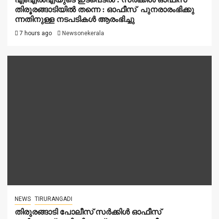
തിരൂരങ്ങാടിയിൽ തന്നെ : ഓഫീസ് പുനരാരംഭിക്കു
ന്നതിനുള്ള നടപടികൾ ആരംഭിച്ചു
7 hours ago
Newsonekerala
NEWS
TIRURANGADI
തിരുരങ്ങാടി പോലീസ് സർക്കിൾ ഓഫീസ്