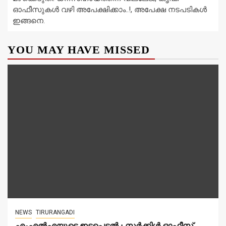
ഓഫീസുകൾ വഴി അപേക്ഷിക്കാം..!, അപേക്ഷ നടപടികൾ
ഇങ്ങനെ.
YOU MAY HAVE MISSED
NEWS
TIRURANGADI
എംഎൽഎയുടെ ഇടപെടൽ : സര്‍ക്കിള്‍ ഓഫീസ്