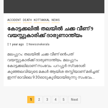
ACCIDENT
DEATH
KOTTAKKAL
NEWS
കോട്ടക്കലിൽ തലയിൽ ചക്ക വീണ് 9
വയസ്സുകാരിക്ക് ദാരുണാന്ത്യം
1 year ago
Newsonekerala
മലപ്പുറം: തലയിൽ ചക്ക വീണ് ഒൻപത്
വയസ്സുകാരിക്ക് ദാരുണാന്ത്യം. മലപ്പുറം
കോട്ടക്കലിലാണ് സംഭവം. പറപ്പൂർ സ്വദേശി
കുഞ്ഞലവിയുടെ മകൾ ആയിശ തസ്നിയാണ് മരിച്ചത്.
ഇന്ന് രാവിലെ 9.30ഓടുകൂടിയായിരുന്നു സംഭവം....
Posts
1
2
3
4
5
Next
pagination