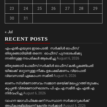
23
24
25
26
27
28
29
30
31
« Jul
RECENT POSTS
എംഎൽഎയുടെ ഇടപെടൽ : സര്‍ക്കിള്‍ ഓഫീസ്
തിരൂരങ്ങാടിയിൽ തന്നെ : ഓഫീസ് പുനരാരംഭിക്കു
ന്നതിനുള്ള നടപടികൾ ആരംഭിച്ചു
August 6, 2026
തിരുരങ്ങാടി പോലീസ് സർക്കിൾ ഓഫീസ് കൽപ്പകഞ്ചേരി
യിലേക്ക് മാറ്റാനുള്ള നീക്കം ഉപേക്ഷിക്കണം; വ്യാപാരി
വ്യവസായി ഏകോപന സമിതി
August 6, 2026
ഓണം സ്വർണോത്സവം സമ്മാന മഴയ്ക്ക് മലപ്പുറത്ത് തുടക്കം;
കൂപ്പൺ വിതരണോദ്ഘാടനം പി.എം.എ സമീർ എം.എൽ.എ
നിർവഹിച്ചു
August 6, 2026
വാഹന മോഡിഫിക്കേഷന് സംസ്ഥാന സർക്കാറുകൾക്ക്
അധികാരമില്ലെന്ന് കേന്ദ്ര സർക്കാർ
August 6, 2026