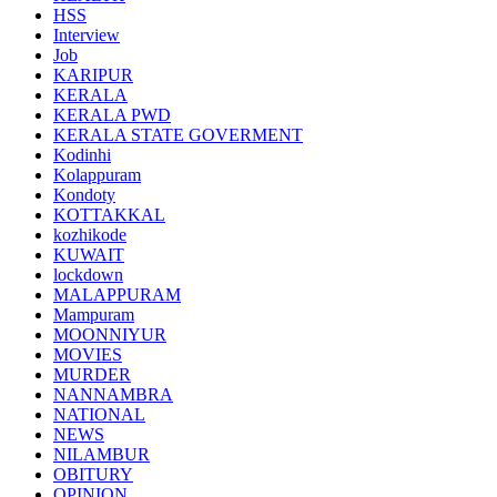
HSS
Interview
Job
KARIPUR
KERALA
KERALA PWD
KERALA STATE GOVERMENT
Kodinhi
Kolappuram
Kondoty
KOTTAKKAL
kozhikode
KUWAIT
lockdown
MALAPPURAM
Mampuram
MOONNIYUR
MOVIES
MURDER
NANNAMBRA
NATIONAL
NEWS
NILAMBUR
OBITURY
OPINION