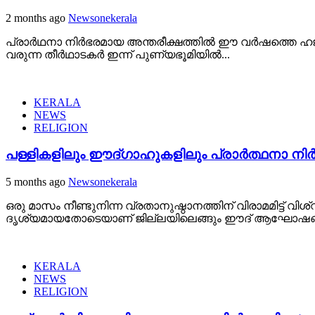
2 months ago
Newsonekerala
പ്രാർഥനാ നിർഭരമായ അന്തരീക്ഷത്തിൽ ഈ വർഷത്തെ ഹജ്ജ്
വരുന്ന തീർഥാടകർ ഇന്ന് പുണ്യഭൂമിയിൽ...
KERALA
NEWS
RELIGION
പള്ളികളിലും ഈദ്ഗാഹുകളിലും പ്രാർത്ഥനാ നിർ
5 months ago
Newsonekerala
ഒരു മാസം നീണ്ടുനിന്ന വ്രതാനുഷ്ഠാനത്തിന് വിരാമമിട്ട്
ദൃശ്യമായതോടെയാണ് ജില്ലയിലെങ്ങും ഈദ് ആഘോഷങ്
KERALA
NEWS
RELIGION