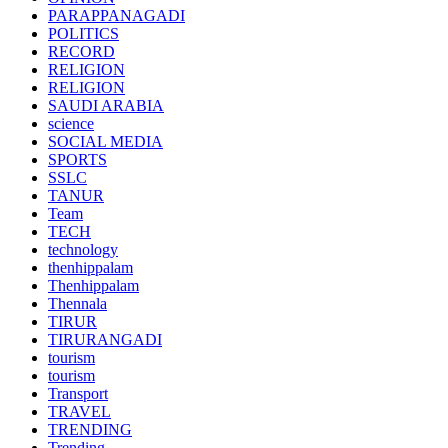
PARAPPANAGADI
POLITICS
RECORD
RELIGION
RELIGION
SAUDI ARABIA
science
SOCIAL MEDIA
SPORTS
SSLC
TANUR
Team
TECH
technology
thenhippalam
Thenhippalam
Thennala
TIRUR
TIRURANGADI
tourism
tourism
Transport
TRAVEL
TRENDING
Trending