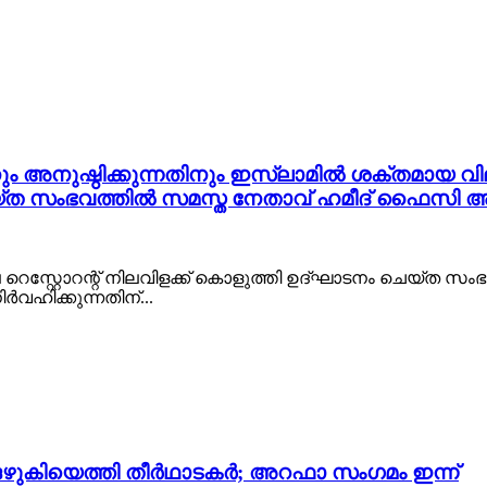
 അനുഷ്ഠിക്കുന്നതിനും ഇസ്ലാമിൽ ശക്തമായ വില
്ത സംഭവത്തിൽ സമസ്ത നേതാവ് ഹമീദ് ഫൈസി അമ്
െസ്റ്റോറന്റ് നിലവിളക്ക് കൊളുത്തി ഉദ്ഘാടനം ചെയ്ത സ
ഹിക്കുന്നതിന്...
ഒഴുകിയെത്തി തീർഥാടകർ; അറഫാ സം​ഗമം ഇന്ന്