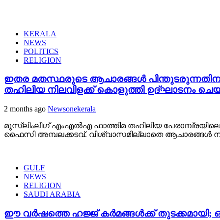
KERALA
NEWS
POLITICS
RELIGION
ഇതര മതസ്ഥരുടെ ആചാരങ്ങൾ പിന്തുടരുന്നതിനും
തഹിലിയ നിലവിളക്ക് കൊളുത്തി ഉദ്ഘാടനം ചെയ
2 months ago
Newsonekerala
മുസ്ലിംലീഗ് എംഎൽഎ ഫാത്തിമ തഹിലിയ പേരാമ്പ്രയിലെ റ
ഫൈസി അമ്പലക്കടവ്. വിശ്വാസമില്ലാതെ ആചാരങ്ങൾ നിർവ
GULF
NEWS
RELIGION
SAUDI ARABIA
ഈ വർഷത്തെ ഹജ്ജ് കർമങ്ങൾക്ക് തുടക്കമായി; 