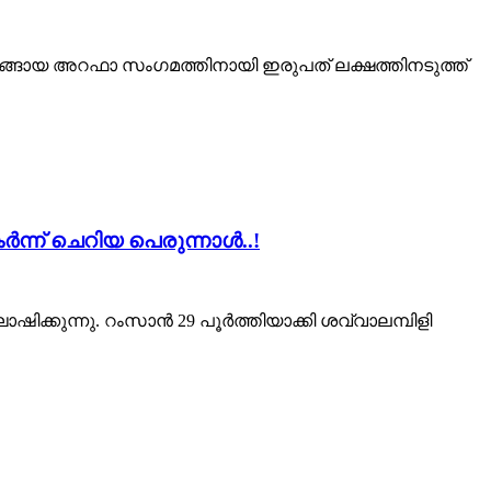
ചടങ്ങായ അറഫാ സംഗമത്തിനായി ഇരുപത് ലക്ഷത്തിനടുത്ത്
്ന് ചെറിയ പെരുന്നാൾ..!
ിക്കുന്നു. റംസാൻ 29 പൂർത്തിയാക്കി ശവ്വാലമ്പിളി