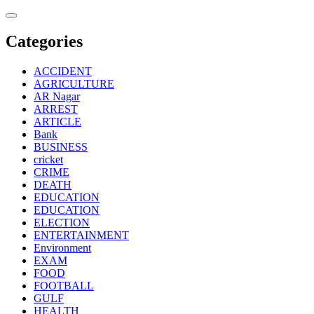
Skip
to
content
Categories
ACCIDENT
AGRICULTURE
AR Nagar
ARREST
ARTICLE
Bank
BUSINESS
cricket
CRIME
DEATH
EDUCATION
EDUCATION
ELECTION
ENTERTAINMENT
Environment
EXAM
FOOD
FOOTBALL
GULF
HEALTH