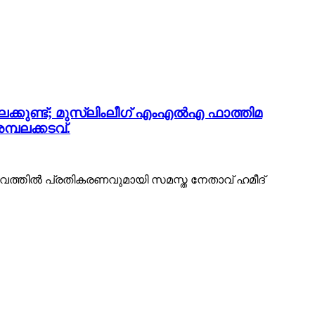
ക്കുണ്ട്; മുസ്ലിംലീഗ് എംഎൽഎ ഫാത്തിമ
പലക്കടവ്.
ംഭവത്തിൽ പ്രതികരണവുമായി സമസ്ത നേതാവ് ഹമീദ്