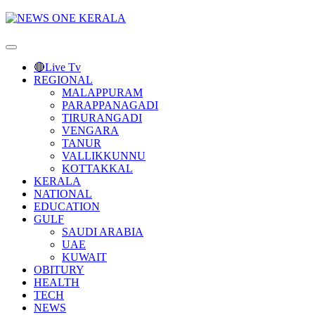
Primary
Menu
🔴Live Tv
REGIONAL
MALAPPURAM
PARAPPANAGADI
TIRURANGADI
VENGARA
TANUR
VALLIKKUNNU
KOTTAKKAL
KERALA
NATIONAL
EDUCATION
GULF
SAUDI ARABIA
UAE
KUWAIT
OBITURY
HEALTH
TECH
NEWS