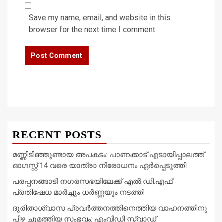
Save my name, email, and website in this
browser for the next time I comment.
RECENT POSTS
മണ്ണിടിഞ്ഞുണ്ടായ അപകടം: പാണക്കാട് എടായിപ്പാലത്ത്
ഓഗസ്റ്റ് 14 വരെ യാത്രാ നിരോധനം ഏര്‍പ്പെടുത്തി
പരപ്പനങ്ങാടി നഗരസഭയിലേക്ക് എൽ.ഡി.എഫ്
പ്രതിഷേധ മാർച്ചും ധർണ്ണയും നടത്തി
ദുരിതാശ്വാസ പ്രവർത്തനത്തിനെത്തിയ വാഹനത്തിനു
പിഴ ചുമത്തിയ സംഭവം: എംവിഡി സ്ക്വാഡ്