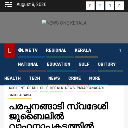
Skip
August 8, 2026
Youtube
Instagram
Faceboo
Twit
to
content
🔴LIVE TV
REGIONAL
KERALA
NATIONAL
EDUCATION
GULF
OBITURY
Home
2026
June
21
പരപ്പനങ്ങാടി സ്വദേശി ജുബൈലിൽ വാഹനാപകടത്തിൽ മരിച്ചു
HEALTH
TECH
NEWS
CRIME
MORE
ACCIDENT
DEATH
GULF
KERALA
NEWS
PARAPPANAGADI
SAUDI ARABIA
പരപ്പനങ്ങാടി സ്വദേശി
ജുബൈലിൽ
വാഹനാപകടത്തിൽ