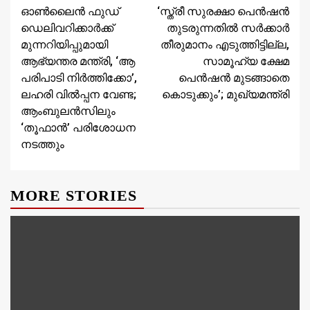
ഓൺലൈൻ ഫുഡ്
‘സ്ത്രീ സുരക്ഷാ പെൻഷൻ
Reading
ഡെലിവറിക്കാർക്ക്
തുടരുന്നതിൽ സർക്കാർ
മുന്നറിയിപ്പുമായി
തീരുമാനം എടുത്തിട്ടില്ല,
ആഭ്യന്തര മന്ത്രി, ‘ആ
സാമൂഹ്യ ക്ഷേമ
പരിപാടി നിർത്തിക്കോ’,
പെൻഷൻ മുടങ്ങാതെ
ലഹരി വിൽപ്പന വേണ്ട;
കൊടുക്കും’; മുഖ്യമന്ത്രി
ആംബുലൻസിലും
‘തൂഫാൻ’ പരിശോധന
നടത്തും
MORE STORIES