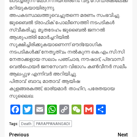
ഓടിച്ചിരുന്ന ലോറി നിയന്ത്രണം വിട്ട് റോഡരികിലേക്ക്
മറിയുകയായിരുന്നു.
അപകടസ്ഥലത്തുവെച്ചുതന്നെ മരണം സംഭവിച്ചു.
ജുബൈൽ ട്രാഫിക് പോലീസെത്തി നടപടികൾ
സ്വീകരിച്ചു. മൃതദേഹം ജുബൈൽ ജനറൽ
ആശുപത്രി മോർച്ചറിയിൽ
സൂക്ഷിച്ചിരിക്കുകയാണെന്ന് ഔദ്യോഗിക
നടപടികൾക്ക് നേതൃത്വം നൽകുന്ന കെ.എം.സി.സി
നേതാക്കളായ സലാം പഞ്ചാര, നൗഷാദ്, പ്രവാസി
വെൽഫെയർ ജനസേവന വിഭാഗം കൺവീനർ സലീം
ആലപ്പുഴ എന്നിവർ അറിയിച്ചു.
പിതാവ്: ബാവ, മാതാവ്: ആയിഷ
കുളങ്ങരകത്ത്, ഭാര്യമാർ: താഹിറ, പരേതയായ
സുലൈഖ.
Facebook
Twitter
Email
WhatsApp
Copy
WeChat
Gmail
Share
Link
Death
PARAPPANANGADI
Tags:
Continue
Previous
Next