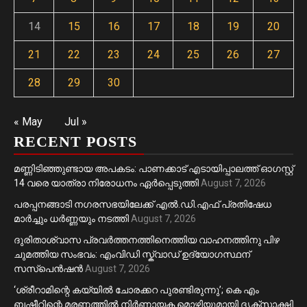
14
15
16
17
18
19
20
21
22
23
24
25
26
27
28
29
30
« May
Jul »
RECENT POSTS
മണ്ണിടിഞ്ഞുണ്ടായ അപകടം: പാണക്കാട് എടായിപ്പാലത്ത് ഓഗസ്റ്റ്
14 വരെ യാത്രാ നിരോധനം ഏര്‍പ്പെടുത്തി
August 7, 2026
പരപ്പനങ്ങാടി നഗരസഭയിലേക്ക് എൽ.ഡി.എഫ് പ്രതിഷേധ
മാർച്ചും ധർണ്ണയും നടത്തി
August 7, 2026
ദുരിതാശ്വാസ പ്രവർത്തനത്തിനെത്തിയ വാഹനത്തിനു പിഴ
ചുമത്തിയ സംഭവം: എംവിഡി സ്ക്വാഡ് ഉദ്യോഗസ്ഥന്
സസ്പെൻഷൻ
August 7, 2026
‘ശ്രീറാമിന്റെ കയ്യിൽ ചോരക്കറ പുരണ്ടിരുന്നു’; കെ എം
ബഷീറിന്റെ മരണത്തിൽ നിർണായക മൊഴിയുമായി ദൃക്‌സാക്ഷി