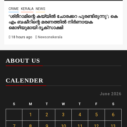
CRIME
KERALA
NEWS
‘ശ്രീറാമിന്റെ കയ്യിൽ ചോരക്കറ പുരണ്ടിരുന്നു’; കെ
എം ബഷീറിന്റെ മരണത്തിൽ നിർണായക
മൊഴിയുമായി ദൃക്‌സാക്ഷി
18 hours ago
Newsonekerala
ABOUT US
CALENDER
June 2026
S
M
T
W
T
F
S
1
2
3
4
5
6
7
8
9
10
11
12
13