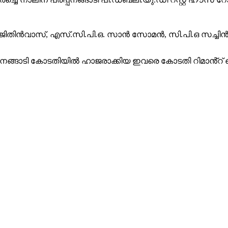
്. ഐ. ജിതിൻവാസ്, എസ്.സി.പി.ഒ. സാൻ സോമൻ, സി.പി.ഒ സച്ച
പ്പനങ്ങാടി കോടതിയിൽ ഹാജരാക്കിയ ഇവരെ കോടതി റിമാൻ്റ് 