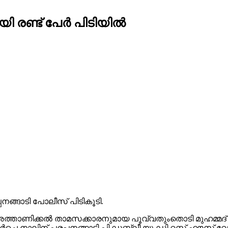
ി രണ്ട് പേർ പിടിയിൽ
പനങ്ങാടി പോലീസ് പിടികൂടി.
്ന് അത്താണിക്കൽ താമസക്കാരനുമായ പൂവ്വതുംതൊടി മുഹമ്മദ്
െ നാലിന് പരപ്പനങ്ങാടി പി.ഡബ്ലീ.യു.ഡി റസ്റ്റ് ഹൗസ് റോഡ