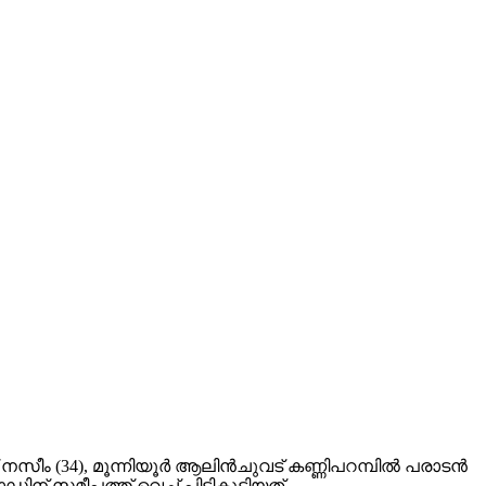
 നസീം (34), മൂന്നിയൂർ ആലിൻചുവട് കണ്ണിപറമ്പിൽ പരാടൻ
ിന് സമീപത്ത് വെച്ച് പിടികൂടിയത്.