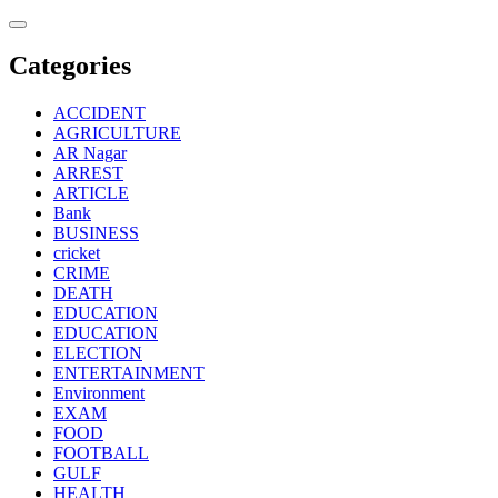
Skip
to
content
Categories
ACCIDENT
AGRICULTURE
AR Nagar
ARREST
ARTICLE
Bank
BUSINESS
cricket
CRIME
DEATH
EDUCATION
EDUCATION
ELECTION
ENTERTAINMENT
Environment
EXAM
FOOD
FOOTBALL
GULF
HEALTH