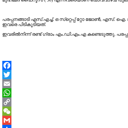
പരപ്പനങ്ങാടി എസ്.എച്ച്. ഒ സ്‌റ്റെപ്പ് റ്റോ ജോൺ, എസ
ഇവരെ പിടികൂടിയത്.
ഇവരിൽനിന്ന് രണ്ട് ഗ്രാം എം.ഡി.എം.എ കണ്ടെടുത്തു. പര
Facebook
Twitter
Email
WhatsApp
Copy
Link
WeChat