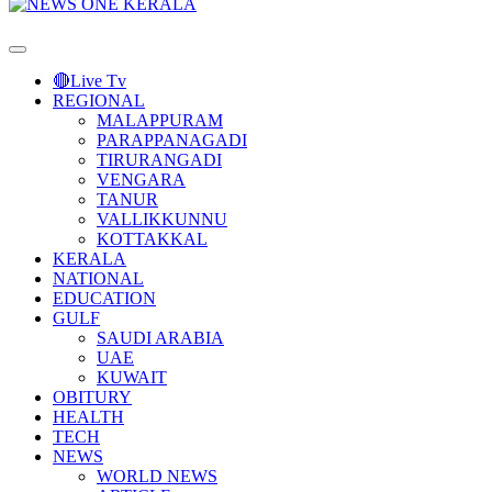
Primary
Menu
🔴Live Tv
REGIONAL
MALAPPURAM
PARAPPANAGADI
TIRURANGADI
VENGARA
TANUR
VALLIKKUNNU
KOTTAKKAL
KERALA
NATIONAL
EDUCATION
GULF
SAUDI ARABIA
UAE
KUWAIT
OBITURY
HEALTH
TECH
NEWS
WORLD NEWS