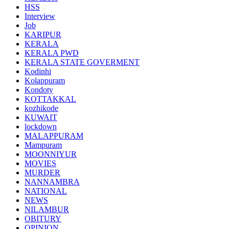
HSS
Interview
Job
KARIPUR
KERALA
KERALA PWD
KERALA STATE GOVERMENT
Kodinhi
Kolappuram
Kondoty
KOTTAKKAL
kozhikode
KUWAIT
lockdown
MALAPPURAM
Mampuram
MOONNIYUR
MOVIES
MURDER
NANNAMBRA
NATIONAL
NEWS
NILAMBUR
OBITURY
OPINION