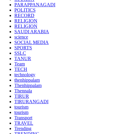
PARAPPANAGADI
POLITICS
RECORD
RELIGION
RELIGION
SAUDI ARABIA
science
SOCIAL MEDIA
SPORTS
SSLC
TANUR
Team
TECH
technology
thenhippalam
Thenhippalam
Thennala
TIRUR
TIRURANGADI
tourism
tourism
Transport
TRAVEL
Trending
TRENDING