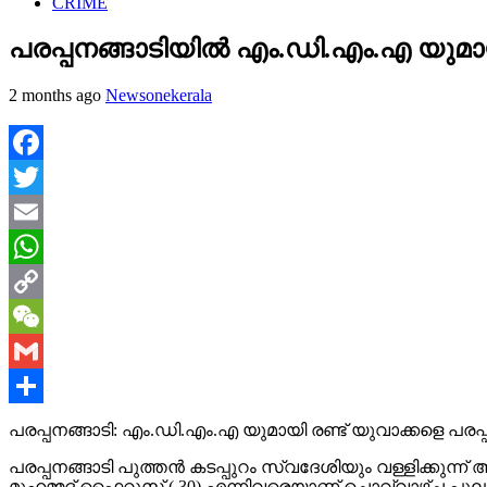
CRIME
പരപ്പനങ്ങാടിയിൽ എം.ഡി.എം.എ യുമായ
2 months ago
Newsonekerala
Facebook
Twitter
Email
WhatsApp
Copy
Link
WeChat
Gmail
Share
പരപ്പനങ്ങാടി: എം.ഡി.എം.എ യുമായി രണ്ട് യുവാക്കളെ പരപ്
പരപ്പനങ്ങാടി പുത്തൻ കടപ്പുറം സ്വദേശിയും വള്ളിക്കുന
മുഹമ്മദ് ഫൈറൂസ് ( 30) എന്നിവരെയാണ് ചൊവ്വാഴ്ച പുലർച്ച