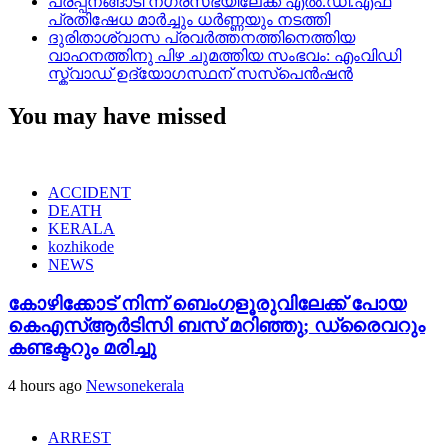
പരപ്പനങ്ങാടി നഗരസഭയിലേക്ക് എൽ.ഡി.എഫ്
പ്രതിഷേധ മാർച്ചും ധർണ്ണയും നടത്തി
ദുരിതാശ്വാസ പ്രവർത്തനത്തിനെത്തിയ
വാഹനത്തിനു പിഴ ചുമത്തിയ സംഭവം: എംവിഡി
സ്ക്വാഡ് ഉദ്യോഗസ്ഥന് സസ്പെൻഷൻ
You may have missed
ACCIDENT
DEATH
KERALA
kozhikode
NEWS
കോഴിക്കോട് നിന്ന് ബെംഗളൂരുവിലേക്ക് പോയ
കെഎസ്ആർടിസി ബസ് മറിഞ്ഞു; ഡ്രൈവറും
കണ്ടക്ടറും മരിച്ചു
4 hours ago
Newsonekerala
ARREST