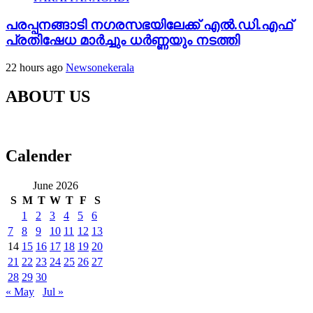
പരപ്പനങ്ങാടി നഗരസഭയിലേക്ക് എൽ.ഡി.എഫ്
പ്രതിഷേധ മാർച്ചും ധർണ്ണയും നടത്തി
22 hours ago
Newsonekerala
ABOUT US
Calender
June 2026
S
M
T
W
T
F
S
1
2
3
4
5
6
7
8
9
10
11
12
13
14
15
16
17
18
19
20
21
22
23
24
25
26
27
28
29
30
« May
Jul »