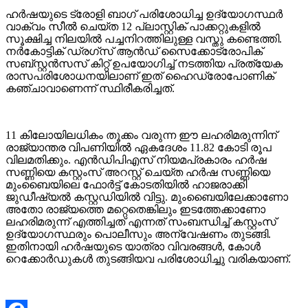
ഹർഷയുടെ ട്രോളി ബാഗ് പരിശോധിച്ച ഉദ്യോഗസ്ഥർ
വാക്വം സീൽ ചെയ്‌ത 12 പ്ലാസ്റ്റിക് പാക്കറ്റുകളിൽ
സൂക്ഷിച്ച നിലയിൽ പച്ചനിറത്തിലുള്ള വസ്തു കണ്ടെത്തി.
നർകോട്ടിക് ഡ്രഗ്‌സ് ആൻഡ് സൈക്കോട്രോപിക്
സബ്സ്റ്റൻസസ് കിറ്റ് ഉപയോഗിച്ച് നടത്തിയ പ്രത്യേക
രാസപരിശോധനയിലാണ് ഇത് ഹൈഡ്രോപോണിക്
കഞ്ചാവാണെന്ന് സ്ഥിരീകരിച്ചത്.
11 കിലോയിലധികം തൂക്കം വരുന്ന ഈ ലഹരിമരുന്നിന്
രാജ്യാന്തര വിപണിയിൽ ഏകദേശം 11.82 കോടി രൂപ
വിലമതിക്കും. എൻഡിപിഎസ് നിയമപ്രകാരം ഹർഷ
സണ്ണിയെ കസ്റ്റംസ് അറസ്റ്റ് ചെയ്ത ഹർഷ സണ്ണിയെ
മുംബൈയിലെ ഫോർട്ട് കോടതിയിൽ ഹാജരാക്കി
ജുഡീഷ്യൽ കസ്റ്റഡിയിൽ വിട്ടു. മുംബൈയിലേക്കാണോ
അതോ രാജ്യത്തെ മറ്റെതെങ്കിലും ഇടത്തേക്കാണോ
ലഹരിമരുന്ന് എത്തിച്ചത് എന്നത് സംബന്ധിച്ച് കസ്റ്റംസ്
ഉദ്യോഗസ്ഥരും പൊലീസും അന്വേഷണം തുടങ്ങി.
ഇതിനായി ഹർഷയുടെ യാത്രാ വിവരങ്ങൾ, കോൾ
റെക്കോർഡുകൾ തുടങ്ങിയവ പരിശോധിച്ചു വരികയാണ്.