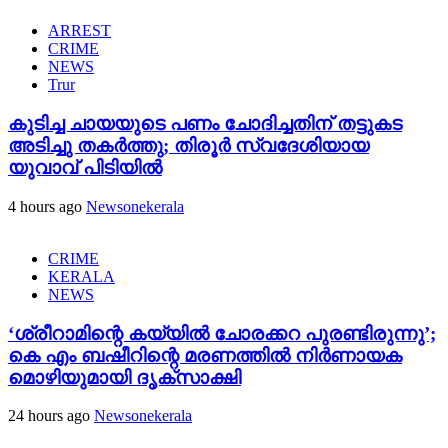
ARREST
CRIME
NEWS
Trur
കുടിച്ച ചായയുടെ പണം ചോദിച്ചതിന് തട്ടുകട
അടിച്ചു തകർത്തു; തിരൂർ സ്വദേശിയായ
യുവാവ് പിടിയിൽ
4 hours ago
Newsonekerala
CRIME
KERALA
NEWS
‘ശ്രീറാമിന്റെ കയ്യിൽ ചോരക്കറ പുരണ്ടിരുന്നു’;
കെ എം ബഷീറിന്റെ മരണത്തിൽ നിർണായക
മൊഴിയുമായി ദൃക്‌സാക്ഷി
24 hours ago
Newsonekerala