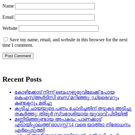
Name
Email
Website
Save my name, email, and website in this browser for the next
time I comment.
Recent Posts
കോഴിക്കോട് നിന്ന് ബെംഗളൂരുവിലേക്ക് പോയ
കെഎസ്ആർടിസി ബസ് മറിഞ്ഞു; ഡ്രൈവറും
കണ്ടക്ടറും മരിച്ചു
കുടിച്ച ചായയുടെ പണം ചോദിച്ചതിന് തട്ടുകട അടിച്ചു
തകർത്തു; തിരൂർ സ്വദേശിയായ യുവാവ് പിടിയിൽ
മണ്ണിടിഞ്ഞുണ്ടായ അപകടം: പാണക്കാട്
എടായിപ്പാലത്ത് ഓഗസ്റ്റ് 14 വരെ യാത്രാ നിരോധനം
ഏര്‍പ്പെടുത്തി