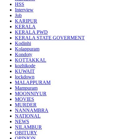
HSS
Interview
Job
KARIPUR
KERALA
KERALA PWD
KERALA STATE GOVERMENT
Kodinhi
Kolappuram
Kondoty
KOTTAKKAL
kozhikode
KUWAIT
lockdown
MALAPPURAM
Mampuram
MOONNIYUR
MOVIES
MURDER
NANNAMBRA
NATIONAL
NEWS
NILAMBUR
OBITURY
OPINION