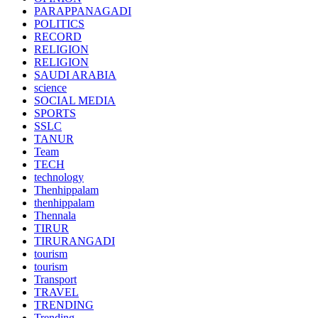
PARAPPANAGADI
POLITICS
RECORD
RELIGION
RELIGION
SAUDI ARABIA
science
SOCIAL MEDIA
SPORTS
SSLC
TANUR
Team
TECH
technology
Thenhippalam
thenhippalam
Thennala
TIRUR
TIRURANGADI
tourism
tourism
Transport
TRAVEL
TRENDING
Trending