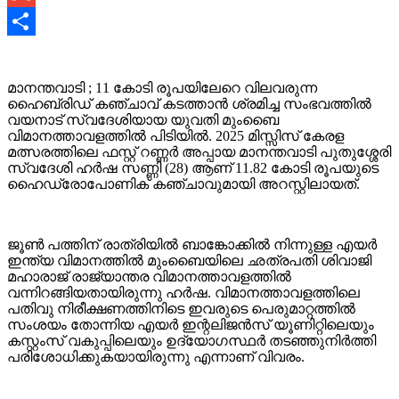
Gmail
Share
മാനന്തവാടി ; 11 കോടി രൂപയിലേറെ വിലവരുന്ന
ഹൈബ്രിഡ് കഞ്ചാവ് കടത്താൻ ശ്രമിച്ച സംഭവത്തിൽ
വയനാട് സ്വദേശിയായ യുവതി മുംബൈ
വിമാനത്താവളത്തിൽ പിടിയിൽ. 2025 മിസ്സിസ് കേരള
മത്സരത്തിലെ ഫസ്റ്റ് റണ്ണർ അപ്പായ മാനന്തവാടി പുതുശ്ശേരി
സ്വദേശി ഹർഷ സണ്ണി (28) ആണ് 11.82 കോടി രൂപയുടെ
ഹൈഡ്രോപോണിക് കഞ്ചാവുമായി അറസ്റ്റിലായത്.
ജൂൺ പത്തിന് രാത്രിയിൽ ബാങ്കോക്കിൽ നിന്നുള്ള എയർ
ഇന്ത്യ വിമാനത്തിൽ മുംബൈയിലെ ഛത്രപതി ശിവാജി
മഹാരാജ് രാജ്യാന്തര വിമാനത്താവളത്തിൽ
വന്നിറങ്ങിയതായിരുന്നു ഹർഷ. വിമാനത്താവളത്തിലെ
പതിവു നിരീക്ഷണത്തിനിടെ ഇവരുടെ പെരുമാറ്റത്തിൽ
സംശയം തോന്നിയ എയർ ഇന്റലിജൻസ് യൂണിറ്റിലെയും
കസ്റ്റംസ് വകുപ്പിലെയും ഉദ്യോഗസ്ഥർ തടഞ്ഞുനിർത്തി
പരിശോധിക്കുകയായിരുന്നു എന്നാണ് വിവരം.