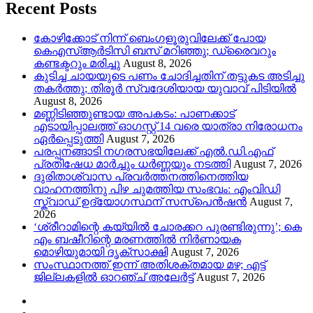
Recent Posts
കോഴിക്കോട് നിന്ന് ബെംഗളൂരുവിലേക്ക് പോയ
കെഎസ്ആർടിസി ബസ് മറിഞ്ഞു; ഡ്രൈവറും
കണ്ടക്ടറും മരിച്ചു
August 8, 2026
കുടിച്ച ചായയുടെ പണം ചോദിച്ചതിന് തട്ടുകട അടിച്ചു
തകർത്തു; തിരൂർ സ്വദേശിയായ യുവാവ് പിടിയിൽ
August 8, 2026
മണ്ണിടിഞ്ഞുണ്ടായ അപകടം: പാണക്കാട്
എടായിപ്പാലത്ത് ഓഗസ്റ്റ് 14 വരെ യാത്രാ നിരോധനം
ഏര്‍പ്പെടുത്തി
August 7, 2026
പരപ്പനങ്ങാടി നഗരസഭയിലേക്ക് എൽ.ഡി.എഫ്
പ്രതിഷേധ മാർച്ചും ധർണ്ണയും നടത്തി
August 7, 2026
ദുരിതാശ്വാസ പ്രവർത്തനത്തിനെത്തിയ
വാഹനത്തിനു പിഴ ചുമത്തിയ സംഭവം: എംവിഡി
സ്ക്വാഡ് ഉദ്യോഗസ്ഥന് സസ്പെൻഷൻ
August 7,
2026
‘ശ്രീറാമിന്റെ കയ്യിൽ ചോരക്കറ പുരണ്ടിരുന്നു’; കെ
എം ബഷീറിന്റെ മരണത്തിൽ നിർണായക
മൊഴിയുമായി ദൃക്‌സാക്ഷി
August 7, 2026
സംസ്ഥാനത്ത് ഇന്ന് അതിശക്തമായ മഴ; എട്ട്
ജില്ലകളിൽ ഓറഞ്ച് അലേര്‍ട്ട്
August 7, 2026
Youtube
Instagram