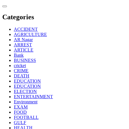
Skip
to
content
Categories
ACCIDENT
AGRICULTURE
AR Nagar
ARREST
ARTICLE
Bank
BUSINESS
cricket
CRIME
DEATH
EDUCATION
EDUCATION
ELECTION
ENTERTAINMENT
Environment
EXAM
FOOD
FOOTBALL
GULF
HEALTH