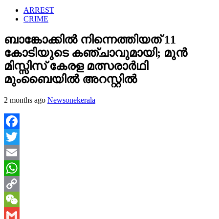
ARREST
CRIME
ബാങ്കോക്കിൽ നിന്നെത്തിയത് 11
കോടിയുടെ കഞ്ചാവുമായി; മുൻ
മിസ്സിസ് കേരള മത്സരാർഥി
മുംബൈയിൽ അറസ്റ്റിൽ
2 months ago
Newsonekerala
Facebook
Twitter
Email
WhatsApp
Copy
Link
WeChat