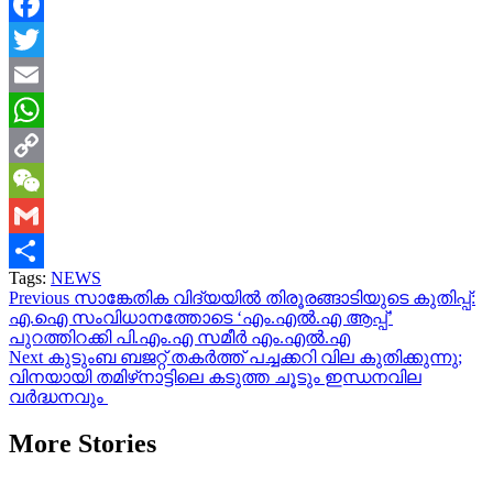
Facebook
Twitter
Email
WhatsApp
Copy
Link
WeChat
Gmail
Tags:
NEWS
Share
Continue
Previous
സാങ്കേതിക വിദ്യയിൽ തിരൂരങ്ങാടിയുടെ കുതിപ്പ്:
എ.ഐ സംവിധാനത്തോടെ ‘എം.എൽ.എ ആപ്പ്’
Reading
പുറത്തിറക്കി പി.എം.എ സമീർ എം.എൽ.എ
Next
കുടുംബ ബജറ്റ് തകർത്ത് പച്ചക്കറി വില കുതിക്കുന്നു;
വിനയായി തമിഴ്‌നാട്ടിലെ കടുത്ത ചൂടും ഇന്ധനവില
വർദ്ധനവും
More Stories