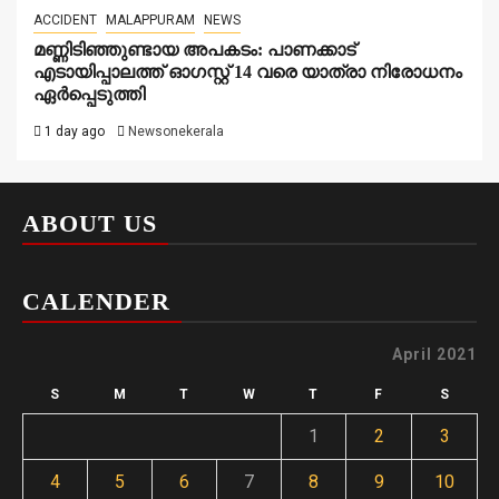
ACCIDENT
MALAPPURAM
NEWS
മണ്ണിടിഞ്ഞുണ്ടായ അപകടം: പാണക്കാട്
എടായിപ്പാലത്ത് ഓഗസ്റ്റ് 14 വരെ യാത്രാ നിരോധനം
ഏര്‍പ്പെടുത്തി
1 day ago
Newsonekerala
ABOUT US
CALENDER
April 2021
S
M
T
W
T
F
S
1
2
3
4
5
6
7
8
9
10