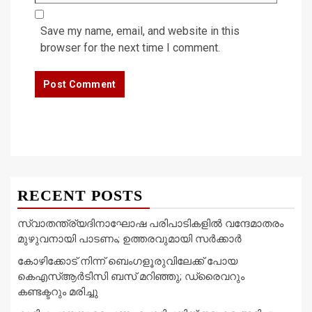
Save my name, email, and website in this
browser for the next time I comment.
RECENT POSTS
സ്വാതന്ത്ര്യദിനാഘോഷ പരിപാടികളിൽ വന്ദേമാതരം
മുഴുവനായി പാടണം; ഉത്തരവുമായി സർക്കാർ
കോഴിക്കോട് നിന്ന് ബെംഗളൂരുവിലേക്ക് പോയ
കെഎസ്ആർടിസി ബസ് മറിഞ്ഞു; ഡ്രൈവറും
കണ്ടക്ടറും മരിച്ചു