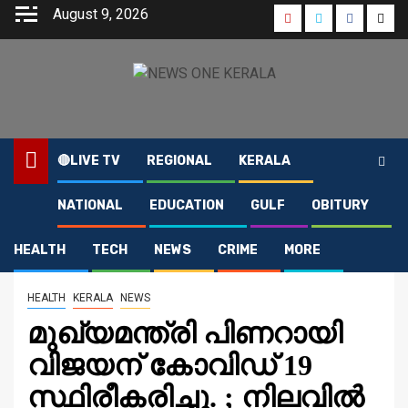
Skip
August 9, 2026
Youtube
Instagram
Faceboo
Twit
to
content
🔴LIVE TV
REGIONAL
KERALA
NATIONAL
EDUCATION
GULF
OBITURY
Home
2021
April
8
മുഖ്യമന്ത്രി പിണറായി വിജയന് കോവിഡ് 19 സ്ഥിരീകരിച്ചു. ;
നിലവിൽ രോഗലക്ഷണ ങ്ങളില്ല,
HEALTH
TECH
NEWS
CRIME
MORE
HEALTH
KERALA
NEWS
മുഖ്യമന്ത്രി പിണറായി
വിജയന് കോവിഡ് 19
സ്ഥിരീകരിച്ചു. ; നിലവിൽ