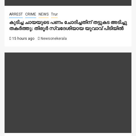
ARREST
CRIME
NEWS
Trur
കുടിച്ച ചായയുടെ പണം ചോദിച്ചതിന് തട്ടുകട അടിച്ചു
തകർത്തു; തിരൂർ സ്വദേശിയായ യുവാവ് പിടിയിൽ
15 hours ago
Newsonekerala