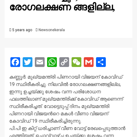
രോഗലക്ഷണ ങ്ങളില്ല,
5 years ago
Newsonekerala
Facebook
Twitter
Email
WhatsApp
Copy
WeChat
Gmail
Share
Link
കണ്ണൂർ: മുഖ്യമന്ത്രി പിണറായി വിജയന് കോവിഡ്
19 സ്ഥിരീകരിച്ചു. നിലവിൽ രോഗലക്ഷണങ്ങളില്ല,
ഇന്നു ഉച്ചയ്ക്കു ശേഷം വന്ന പരിശോധന
ഫലത്തിലാണ് മുഖ്യമന്ത്രിക്ക് കോവിഡ് ആണെന്ന്
സ്ഥിരീകരിച്ചത്. വോട്ടെടുപ്പ് ദിനം മുഖ്യമന്ത്രി
പിണറായി വിജയന്‍റെ മകൾ വീണാ വിജയന്
കോവിഡ് 19 സ്ഥിരീകരിച്ചിരുന്നു.
പി.പി ഇ കിറ്റ് ധരിച്ചാണ് വീണ വോട്ട് രേഖപ്പെടുത്താന്‍
എത്തിയത്. ചൊവ്വാഴ്ച ഉച്ചയ്ക്കു ശേഷം വന്ന