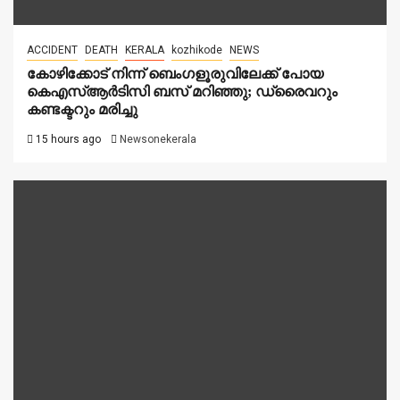
ACCIDENT
DEATH
KERALA
kozhikode
NEWS
കോഴിക്കോട് നിന്ന് ബെംഗളൂരുവിലേക്ക് പോയ
കെഎസ്ആർടിസി ബസ് മറിഞ്ഞു; ഡ്രൈവറും
കണ്ടക്ടറും മരിച്ചു
15 hours ago
Newsonekerala