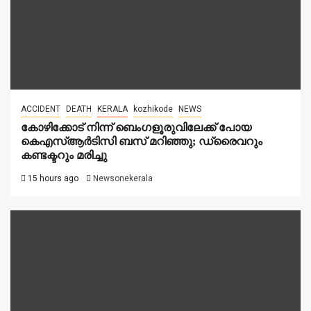
ACCIDENT
DEATH
KERALA
kozhikode
NEWS
കോഴിക്കോട് നിന്ന് ബെംഗളൂരുവിലേക്ക് പോയ
കെഎസ്ആർടിസി ബസ് മറിഞ്ഞു; ഡ്രൈവറും
കണ്ടക്ടറും മരിച്ചു
15 hours ago
Newsonekerala