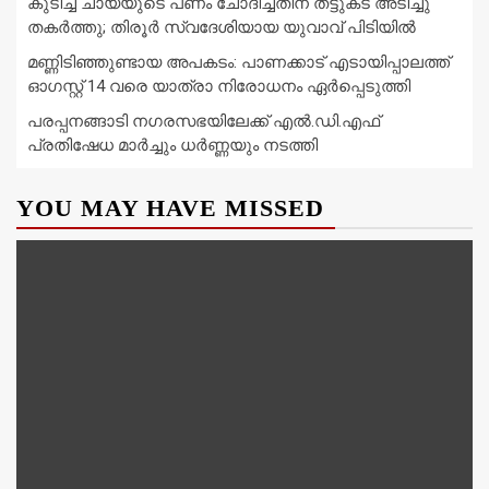
കുടിച്ച ചായയുടെ പണം ചോദിച്ചതിന് തട്ടുകട അടിച്ചു
തകർത്തു; തിരൂർ സ്വദേശിയായ യുവാവ് പിടിയിൽ
മണ്ണിടിഞ്ഞുണ്ടായ അപകടം: പാണക്കാട് എടായിപ്പാലത്ത്
ഓഗസ്റ്റ് 14 വരെ യാത്രാ നിരോധനം ഏര്‍പ്പെടുത്തി
പരപ്പനങ്ങാടി നഗരസഭയിലേക്ക് എൽ.ഡി.എഫ്
പ്രതിഷേധ മാർച്ചും ധർണ്ണയും നടത്തി
YOU MAY HAVE MISSED