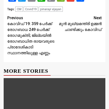
Link
CM
Covid19
pinarayi vijayan
Tags:
Continue
Previous
Next
കോവിഡ് 19: 359 പേര്‍ക്ക്
മുൻ മുഖ്യമന്ത്രി ഉമ്മൻ
Reading
രോഗബാധ 249 പേര്‍ക്ക്
ചാണ്ടിക്കും കോവിഡ്
രോഗമുക്തി; ജില്ലയില്‍
രോഗബാധിത രായവരുടെ
പ്രാദേശികാടി
സ്ഥാനത്തിലുള്ള എണ്ണം
MORE STORIES