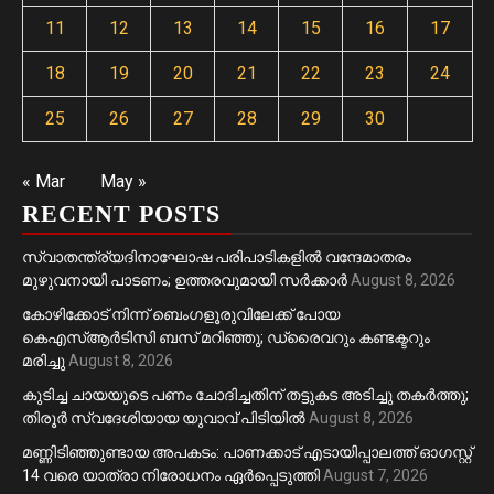
11
12
13
14
15
16
17
18
19
20
21
22
23
24
25
26
27
28
29
30
« Mar
May »
RECENT POSTS
സ്വാതന്ത്ര്യദിനാഘോഷ പരിപാടികളിൽ വന്ദേമാതരം
മുഴുവനായി പാടണം; ഉത്തരവുമായി സർക്കാർ
August 8, 2026
കോഴിക്കോട് നിന്ന് ബെംഗളൂരുവിലേക്ക് പോയ
കെഎസ്ആർടിസി ബസ് മറിഞ്ഞു; ഡ്രൈവറും കണ്ടക്ടറും
മരിച്ചു
August 8, 2026
കുടിച്ച ചായയുടെ പണം ചോദിച്ചതിന് തട്ടുകട അടിച്ചു തകർത്തു;
തിരൂർ സ്വദേശിയായ യുവാവ് പിടിയിൽ
August 8, 2026
മണ്ണിടിഞ്ഞുണ്ടായ അപകടം: പാണക്കാട് എടായിപ്പാലത്ത് ഓഗസ്റ്റ്
14 വരെ യാത്രാ നിരോധനം ഏര്‍പ്പെടുത്തി
August 7, 2026