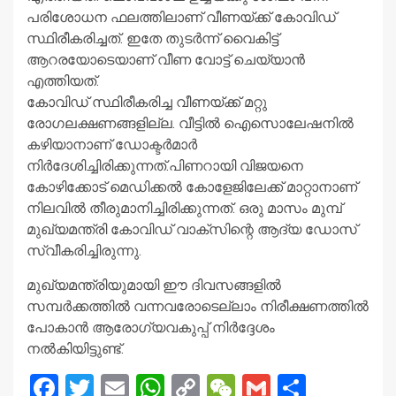
പരിശോധന ഫലത്തിലാണ് വീണയ്ക്ക് കോവിഡ്
സ്ഥിരീകരിച്ചത്. ഇതേ തുടർന്ന് വൈകിട്ട്
ആറരയോടെയാണ് വീണ വോട്ട് ചെയ്യാൻ
എത്തിയത്.
കോവിഡ് സ്ഥിരീകരിച്ച വീണയ്ക്ക് മറ്റു
രോഗലക്ഷണങ്ങളില്ല. വീട്ടിൽ ഐസൊലേഷനിൽ
കഴിയാനാണ് ഡോക്ടർമാർ
നിർദേശിച്ചിരിക്കുന്നത്.പിണറായി വിജയനെ
കോഴിക്കോട് മെഡിക്കൽ കോളേജിലേക്ക് മാറ്റാനാണ്
നിലവിൽ തീരുമാനിച്ചിരിക്കുന്നത്. ഒരു മാസം മുമ്പ്
മുഖ്യമന്ത്രി കോവിഡ് വാക്സിന്റെ ആദ്യ ഡോസ്
സ്വീകരിച്ചിരുന്നു.
മുഖ്യമന്ത്രിയുമായി ഈ ദിവസങ്ങളിൽ
സമ്പർക്കത്തിൽ വന്നവരോടെല്ലാം നിരീക്ഷണത്തിൽ
പോകാൻ ആരോഗ്യവകുപ്പ് നിർദ്ദേശം
നൽകിയിട്ടുണ്ട്.
Facebook
Twitter
Email
WhatsApp
Copy
WeChat
Gmail
Share