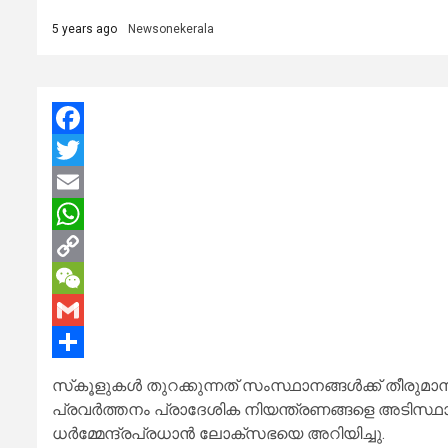
5 years ago
Newsonekerala
Facebook
Twitter
Email
WhatsApp
Copy
Link
WeChat
Gmail
Share
സ്‌കൂളുകള്‍ തുറക്കുന്നത് സംസ്ഥാനങ്ങള്‍ക്ക് തീരുമാന
പ്രവര്‍ത്തനം പ്രാദേശിക നിയന്ത്രണങ്ങളെ അടിസ്ഥാന
ധര്‍മ്മേന്ദ്രപ്രധാന്‍ ലോക്‌സഭയെ അറിയിച്ചു.