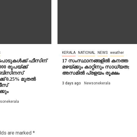
S
KERALA
NATIONAL
NEWS
weather
ാടുകൾക്ക് ഫീസിന്
17 സംസ്ഥാനങ്ങളിൽ കനത്ത
0 രൂപയ്ക്ക്
മഴയ്ക്കും കാറ്റിനും സാധ്യത;
 ബിസിനസ്
അസമിൽ പ്രളയം രൂക്ഷം
ക് 0.25% മുതൽ
3 days ago
Newsonekerala
ീസ്
്കും
sonekerala
elds are marked
*