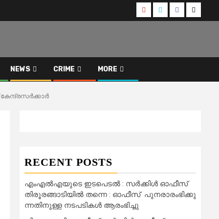
Youtube
Instagram
Facebook
Twitter
NEWS
CRIME
MORE
ന്ദ്രസര്‍ക്കാര്‍
RECENT POSTS
എംഎൽഎയുടെ ഇടപെടൽ : സര്‍ക്കിള്‍ ഓഫീസ്
തിരൂരങ്ങാടിയിൽ തന്നെ : ഓഫീസ് പുനരാരംഭിക്കു
ന്നതിനുള്ള നടപടികൾ ആരംഭിച്ചു