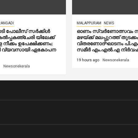
RANGADI
MALAPPURAM
NEWS
ാടി പോലീസ് സർക്കിൾ
ഓണം സ്വർണോത്സവം സ
ൽപ്പകഞ്ചേരി യിലേക്ക്
മഴയ്ക്ക് മലപ്പുറത്ത് തുടക്
്ള നീക്കം ഉപേക്ഷിക്കണം;
വിതരണോദ്ഘാടനം പി.എ
രി വ്യവസായി ഏകോപന
സമീർ എം.എൽ.എ നിർവഹിച
19 hours ago
Newsonekerala
Newsonekerala