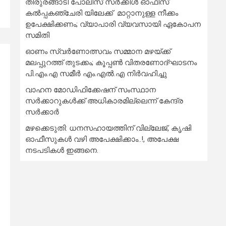
തിരുരങ്ങാടി പോലീസ് സർക്കിൾ ഓഫീസ്
കൽപ്പകഞ്ചേരി യിലേക്ക് മാറ്റാനുള്ള നീക്കം
ഉപേക്ഷിക്കണം; വ്യാപാരി വ്യവസായി ഏകോപന
സമിതി
ഓണം സ്വർണോത്സവം സമ്മാന മഴയ്ക്ക്
മലപ്പുറത്ത് തുടക്കം; കൂപ്പൺ വിതരണോദ്ഘാടനം
പി.എം.എ സമീർ എം.എൽ.എ നിർവഹിച്ചു
വാഹന മോഡിഫിക്കേഷന് സംസ്ഥാന
സർക്കാറുകൾക്ക് അധികാരമില്ലെന്ന് കേന്ദ്ര
സർക്കാർ
മഴക്കെടുതി: ധനസഹായത്തിന് വില്ലേജ്, കൃഷി
ഓഫീസുകൾ വഴി അപേക്ഷിക്കാം..!, അപേക്ഷ
നടപടികൾ ഇങ്ങനെ.