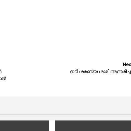
Nex
ൻ
നടി ശരണ്യ ശശി അന്തരിച്ച
െടൽ