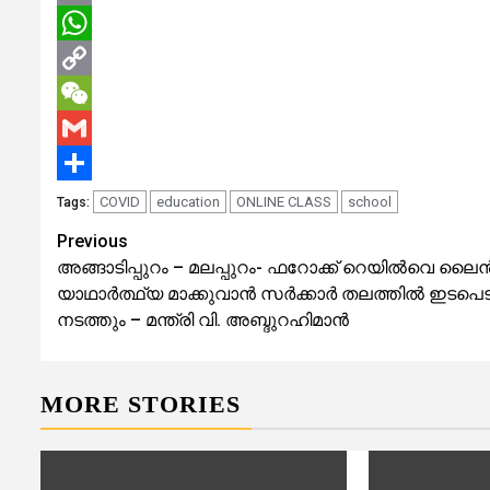
Email
WhatsApp
Copy
Link
WeChat
Gmail
Share
COVID
education
ONLINE CLASS
school
Tags:
Previous
Continue
അങ്ങാടിപ്പുറം – മലപ്പുറം- ഫറോക്ക് റെയിൽവെ ലൈ
Reading
യാഥാർത്ഥ്യ മാക്കുവാൻ സർക്കാർ തലത്തിൽ ഇടപ
നടത്തും – മന്ത്രി വി. അബ്ദുറഹിമാൻ
MORE STORIES