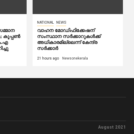
NATIONAL
NEWS
മ്മാന
വാഹന മോഡിഫിക്കേഷന്
കം; കൂപ്പൺ
സംസ്ഥാന സർക്കാറുകൾക്ക്
ം.എ
അധികാരമില്ലെന്ന് കേന്ദ്ര
്ചു
സർക്കാർ
21 hours ago
Newsonekerala
August 2021