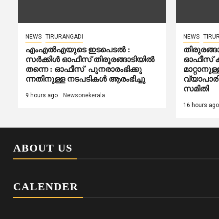
NEWS
TIRURANGADI
NEWS
TIRU
എംഎൽഎയുടെ ഇടപെടൽ :
തിരുരങ്ങ
സര്‍ക്കിള്‍ ഓഫീസ് തിരൂരങ്ങാടിയിൽ
ഓഫീസ് ക
തന്നെ : ഓഫീസ് പുനരാരംഭിക്കു
മാറ്റാനുള
ന്നതിനുള്ള നടപടികൾ ആരംഭിച്ചു
വ്യാപാ
സമിതി
9 hours ago
Newsonekerala
16 hours ago
ABOUT US
CALENDER