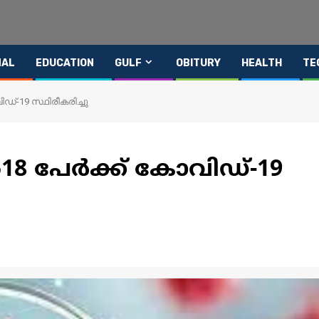
NAL
EDUCATION
GULF
OBITURY
HEALTH
TE
ിഡ്-19 സ്ഥിരീകരിച്ചു
518 പേര്‍ക്ക് കോവിഡ്-19