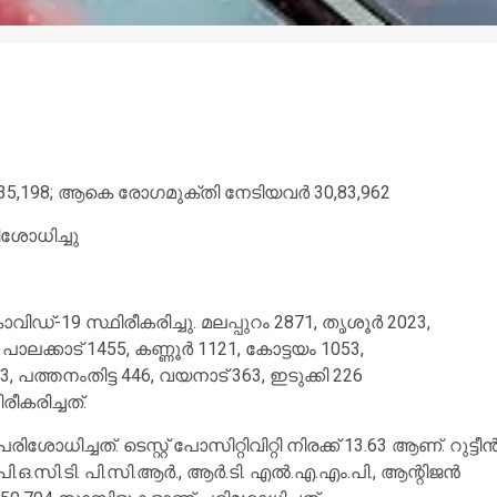
1,35,198; ആകെ രോഗമുക്തി നേടിയവര്‍ 30,83,962
ിശോധിച്ചു
വിഡ്-19 സ്ഥിരീകരിച്ചു. മലപ്പുറം 2871, തൃശൂര്‍ 2023,
ക്കാട് 1455, കണ്ണൂര്‍ 1121, കോട്ടയം 1053,
പത്തനംതിട്ട 446, വയനാട് 363, ഇടുക്കി 226
ീകരിച്ചത്.
ധിച്ചത്. ടെസ്റ്റ് പോസിറ്റിവിറ്റി നിരക്ക് 13.63 ആണ്. റുട്ടീന്
, പി.ഒ.സി.ടി. പി.സി.ആര്‍., ആര്‍.ടി. എല്‍.എ.എം.പി., ആന്റിജന്‍