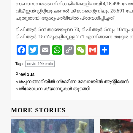
സംസ്ഥാനത്തെ വിവിധ ജില്ലകളിലായി 4,18,496 പേരാണ് 
വീട്/ഇന്‍സ്റ്റിറ്റിയൂഷണല്‍ ക്വാറന്റൈനിലും 25,69
പുതുതായി ആശുപത്രിയില്‍ പ്രവേശിപ്പിച്ചത്.
ടി.പി.ആര്‍. 5ന് താഴെയുള്ള 73, ടി.പി.ആര്‍. 5നും 10നും 
ടി.പി.ആര്‍. 15ന് മുകളിലുള്ള 271 എന്നിങ്ങനെ തദ്ദ
Facebook
Twitter
Email
WhatsApp
Copy
WeChat
Gmail
Share
Link
covid 19 kerala
Tags:
Continue
Previous
പരപ്പനങ്ങാടിയില്‍ ഗ്രാമീണ മേഖലയില്‍ ആന്റിജെന്‍
Reading
പരിശോധന ക്യാമ്പുകള്‍ തുടങ്ങി
MORE STORIES