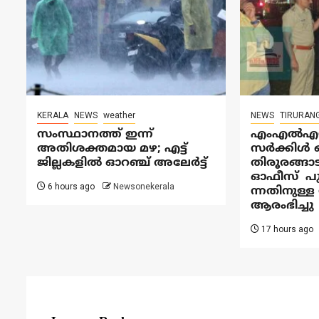
KERALA
NEWS
weather
NEWS
TIRURAN
സംസ്ഥാനത്ത് ഇന്ന്
എംഎൽഎയു
അതിശക്തമായ മഴ; എട്ട്
സര്‍ക്കിള്
ജില്ലകളിൽ ഓറഞ്ച് അലേര്‍ട്ട്
തിരൂരങ്ങാ
ഓഫീസ് പു
6 hours ago
Newsonekerala
ന്നതിനുള്
ആരംഭിച്ചു
17 hours ago