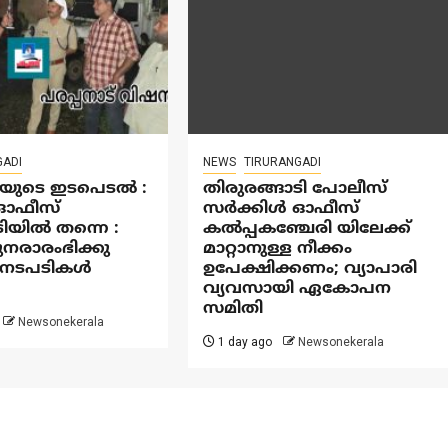
GADI
NEWS
TIRURANGADI
ടെ ഇടപെടൽ :
തിരുരങ്ങാടി പോലീസ്
‍ ഓഫീസ്
സർക്കിൾ ഓഫീസ്
ടിയിൽ തന്നെ :
കൽപ്പകഞ്ചേരി യിലേക്ക്
നരാരംഭിക്കു
മാറ്റാനുള്ള നീക്കം
ള നടപടികൾ
ഉപേക്ഷിക്കണം; വ്യാപാരി
വ്യവസായി ഏകോപന
സമിതി
Newsonekerala
1 day ago
Newsonekerala