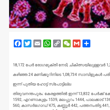
Facebook
Twitter
Email
WhatsApp
Copy
WeChat
Gmail
Share
Link
18,172 പേര്‍ രോഗമുക്തി നേടി; ചികിത്സയിലുള്ളവര്‍ 
കഴിഞ്ഞ 24 മണിക്കൂറിനിടെ 1,08,734 സാമ്പിളുകള്‍ പര
ഇന്ന് പുതിയ ഹോട്ട് സ്‌പോട്ടില്ല
തിരുവനന്തപുരം: കേരളത്തില്‍ ഇന്ന് 13,832 പേര്‍ക്ക്
1592, എറണാകുളം 1539, മലപ്പുറം 1444, പാലക്കാട് 136
560, കാസര്‍ഗോഡ് 475, കണ്ണൂര്‍ 442, പത്തനംതിട്ട 44