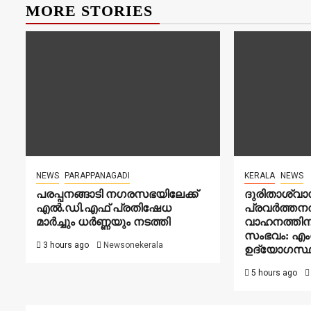
MORE STORIES
NEWS
PARAPPANAGADI
KERALA
NEWS
പരപ്പനങ്ങാടി നഗരസഭയിലേക്ക്
ദുരിതാശ്വ
എൽ.ഡി.എഫ് പ്രതിഷേധ
പ്രവർത്തനത
മാർച്ചും ധർണ്ണയും നടത്തി
വാഹനത്തിനു
സംഭവം: എംവ
3 hours ago
Newsonekerala
ഉദ്യോഗസ്
5 hours ago