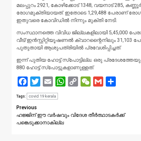
മലപ്പുറം 2921, കോഴിക്കോട് 1348, വയനാട് 285, കണ്ണ
രോഗമുക്തിയായത്. ഇതോടെ 1,29,488 പേരാണ് രോഗം സ്ഥ
ഇതുവരെ കോവിഡില്‍ നിന്നും മുക്തി നേടി.
സംസ്ഥാനത്തെ വിവിധ ജില്ലകളിലായി 5,45,000 പേരാണ് 
വീട്/ഇന്‍സ്റ്റിറ്റിയൂഷണല്‍ ക്വാറന്റൈനിലും 31,10
പുതുതായി ആശുപത്രിയില്‍ പ്രവേശിപ്പിച്ചത്.
ഇന്ന് പുതിയ ഹോട്ട് സ്‌പോട്ടില്ല. ഒരു പ്രദേശത്തേയും 
880 ഹോട്ട് സ്‌പോട്ടുകളാണുള്ളത്.
Facebook
Twitter
Email
WhatsApp
Copy
WeChat
Gmail
Share
Link
covid 19 kerala
Tags:
Continue
Previous
ഹജ്ജിന് ഈ വര്‍ഷവും വിദേശ തീര്‍ത്ഥാടകര്‍ക്ക്
Reading
പങ്കെടുക്കാനാകില്ല