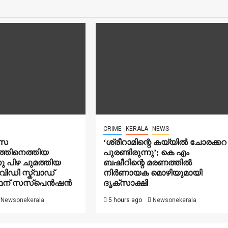
CRIME
KERALA
NEWS
ാസ
‘ശ്രീറാമിന്റെ കയ്യിൽ ചോരക്കറ
്തിനെത്തിയ
പുരണ്ടിരുന്നു’; കെ എം
 പിഴ ചുമത്തിയ
ബഷീറിന്റെ മരണത്തിൽ
ിഡി സ്ക്വാഡ്
നിർണായക മൊഴിയുമായി
ഥന് സസ്പെൻഷൻ
ദൃക്‌സാക്ഷി
Newsonekerala
5 hours ago
Newsonekerala