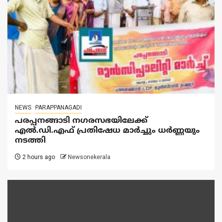
NEWS
PARAPPANAGADI
പരപ്പനങ്ങാടി നഗരസഭയിലേക്ക്
എൽ.ഡി.എഫ് പ്രതിഷേധ മാർച്ചും ധർണ്ണയും
നടത്തി
2 hours ago
Newsonekerala