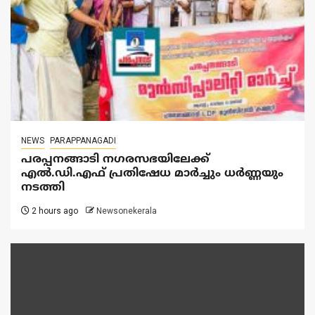
NEWS
PARAPPANAGADI
പരപ്പനങ്ങാടി നഗരസഭയിലേക്ക്
എൽ.ഡി.എഫ് പ്രതിഷേധ മാർച്ചും ധർണ്ണയും
നടത്തി
2 hours ago
Newsonekerala