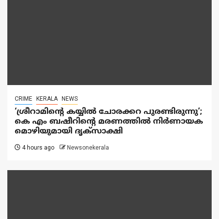
CRIME
KERALA
NEWS
‘ശ്രീറാമിന്റെ കയ്യിൽ ചോരക്കറ പുരണ്ടിരുന്നു’;
കെ എം ബഷീറിന്റെ മരണത്തിൽ നിർണായക
മൊഴിയുമായി ദൃക്‌സാക്ഷി
4 hours ago
Newsonekerala