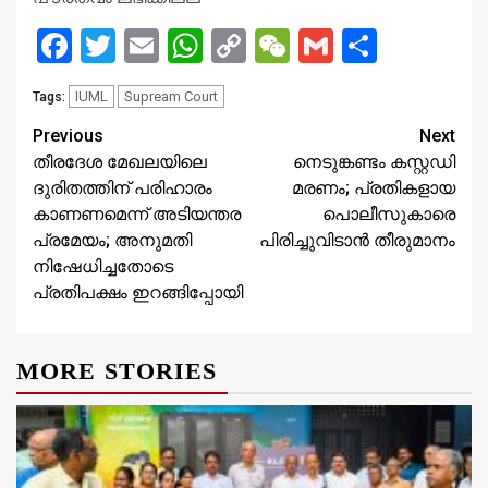
Facebook
Twitter
Email
WhatsApp
Copy
WeChat
Gmail
Share
Link
IUML
Supream Court
Tags:
Continue
Previous
Next
തീരദേശ മേഖലയിലെ
നെടുങ്കണ്ടം കസ്റ്റഡി
Reading
ദുരിതത്തിന് പരിഹാരം
മരണം; പ്രതികളായ
കാണണമെന്ന് അടിയന്തര
പൊലീസുകാരെ
പ്രമേയം; അനുമതി
പിരിച്ചുവിടാന്‍ തീരുമാനം
നിഷേധിച്ചതോടെ
പ്രതിപക്ഷം ഇറങ്ങിപ്പോയി
MORE STORIES