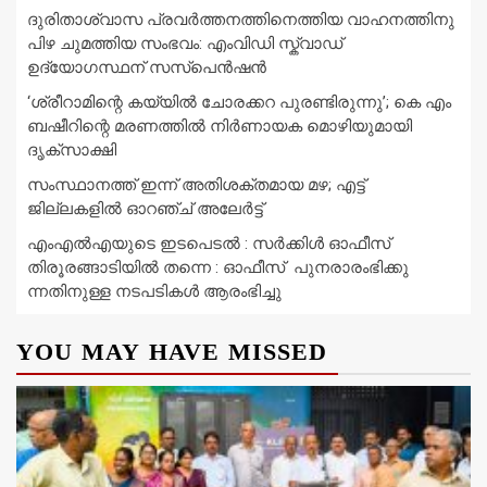
ദുരിതാശ്വാസ പ്രവർത്തനത്തിനെത്തിയ വാഹനത്തിനു
പിഴ ചുമത്തിയ സംഭവം: എംവിഡി സ്ക്വാഡ്
ഉദ്യോഗസ്ഥന് സസ്പെൻഷൻ
‘ശ്രീറാമിന്റെ കയ്യിൽ ചോരക്കറ പുരണ്ടിരുന്നു’; കെ എം
ബഷീറിന്റെ മരണത്തിൽ നിർണായക മൊഴിയുമായി
ദൃക്‌സാക്ഷി
സംസ്ഥാനത്ത് ഇന്ന് അതിശക്തമായ മഴ; എട്ട്
ജില്ലകളിൽ ഓറഞ്ച് അലേര്‍ട്ട്
എംഎൽഎയുടെ ഇടപെടൽ : സര്‍ക്കിള്‍ ഓഫീസ്
തിരൂരങ്ങാടിയിൽ തന്നെ : ഓഫീസ് പുനരാരംഭിക്കു
ന്നതിനുള്ള നടപടികൾ ആരംഭിച്ചു
YOU MAY HAVE MISSED