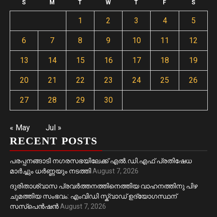
S
M
T
W
T
F
S
1
2
3
4
5
6
7
8
9
10
11
12
13
14
15
16
17
18
19
20
21
22
23
24
25
26
27
28
29
30
« May
Jul »
RECENT POSTS
പരപ്പനങ്ങാടി നഗരസഭയിലേക്ക് എൽ.ഡി.എഫ് പ്രതിഷേധ
മാർച്ചും ധർണ്ണയും നടത്തി
August 7, 2026
ദുരിതാശ്വാസ പ്രവർത്തനത്തിനെത്തിയ വാഹനത്തിനു പിഴ
ചുമത്തിയ സംഭവം: എംവിഡി സ്ക്വാഡ് ഉദ്യോഗസ്ഥന്
സസ്പെൻഷൻ
August 7, 2026