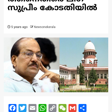
സുപ്രീം കോടതിയിൽ
5 years ago
Newsonekerala
Facebook
Twitter
Email
WhatsApp
Copy
WeChat
Gmail
Share