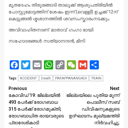
മൃതദേഹം തിരൂരങ്ങാടി താലൂക്ക് ആശുപത്രിയിൽ
പോസ്റ്റുമോട്ടത്തിന് ശേഷം ഇന്ന് (വെള്ളി) ഉച്ചക്ക് 12ന്
കെട്ടുങ്ങൽ ശ്മശാനത്തിൽ ശവസംസ്കാരംനടക്കും.
അവിവാഹിതനാണ്. മാതാവ്: ഗംഗാ ഭായി.
സഹോദരങ്ങൾ: സത്യാനന്ദൻ, മിനി.
Facebook
Twitter
Email
WhatsApp
Copy
WeChat
Gmail
Share
Link
ACCIDENT
Death
PARAPPANANGADI
TRAIN
Tags:
Continue
Previous
Next
കോവിഡ് 19: ജില്ലയില്‍
ജില്ലയിലെ പുതിയ മൂന്ന്
Reading
493 പേര്‍ക്ക് രോഗബാധ
പൊലീസ് സബ്
315 പേര്‍ക്ക് രോഗമുക്തി;
ഡിവിഷനുകളുടെ
രോഗബാധിത രായവരുടെ
ഉദ്ഘാടനം മുഖ്യമന്ത്രി
പ്രാദേശികാടി
നിര്‍വഹിച്ചു;