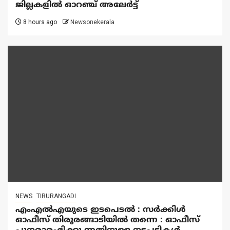
ജില്ലകളിൽ ഓറഞ്ച് അലേര്‍ട്ട്
8 hours ago
Newsonekerala
NEWS
TIRURANGADI
എംഎൽഎയുടെ ഇടപെടൽ : സര്‍ക്കിള്‍
ഓഫീസ് തിരൂരങ്ങാടിയിൽ തന്നെ : ഓഫീസ്