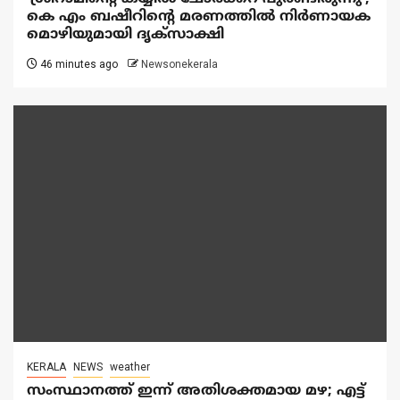
കെ എം ബഷീറിന്റെ മരണത്തിൽ നിർണായക
മൊഴിയുമായി ദൃക്‌സാക്ഷി
46 minutes ago
Newsonekerala
KERALA
NEWS
weather
സംസ്ഥാനത്ത് ഇന്ന് അതിശക്തമായ മഴ; എട്ട്