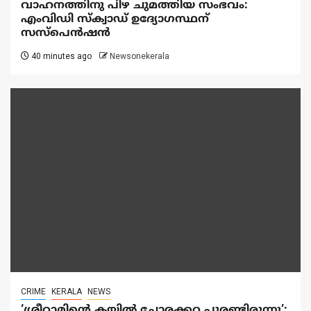
വാഹനത്തിനു പിഴ ചുമത്തിയ സംഭവം:
എംവിഡി സ്ക്വാഡ് ഉദ്യോഗസ്ഥന്
സസ്പെൻഷൻ
40 minutes ago
Newsonekerala
CRIME
KERALA
NEWS
‘ശ്രീറാമിന്റെ കയ്യിൽ ചോരക്കറ പുരണ്ടിരുന്നു’;