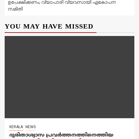
ഉപേക്ഷിക്കണം; വ്യാപാരി വ്യവസായി ഏകോപന
സമിതി
YOU MAY HAVE MISSED
KERALA
NEWS
ദുരിതാശ്വാസ പ്രവർത്തനത്തിനെത്തിയ