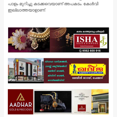
പാളം മുറിച്ചു കടക്കവെയാണ് അപകടം. കേൾവി
ഇല്ലാത്തയാളാണ്‌.