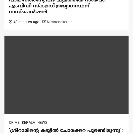
വാഹനത്തിനു പിഴ ചുമത്തിയ സംഭവം:
എംവിഡി സ്ക്വാഡ് ഉദ്യോഗസ്ഥന്
സസ്പെൻഷൻ
40 minutes ago
Newsonekerala
CRIME
KERALA
NEWS
‘ശ്രീറാമിന്റെ കയ്യിൽ ചോരക്കറ പുരണ്ടിരുന്നു’;