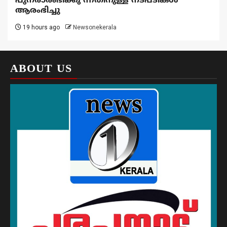
പുനരാരംഭിക്കു ന്നതിനുള്ള നടപടികൾ
ആരംഭിച്ചു
19 hours ago
Newsonekerala
ABOUT US