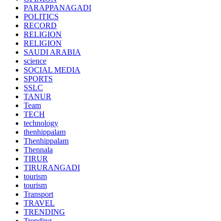
PARAPPANAGADI
POLITICS
RECORD
RELIGION
RELIGION
SAUDI ARABIA
science
SOCIAL MEDIA
SPORTS
SSLC
TANUR
Team
TECH
technology
thenhippalam
Thenhippalam
Thennala
TIRUR
TIRURANGADI
tourism
tourism
Transport
TRAVEL
TRENDING
Trending