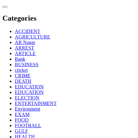
Skip
to
content
Categories
ACCIDENT
AGRICULTURE
AR Nagar
ARREST
ARTICLE
Bank
BUSINESS
cricket
CRIME
DEATH
EDUCATION
EDUCATION
ELECTION
ENTERTAINMENT
Environment
EXAM
FOOD
FOOTBALL
GULF
HEALTH