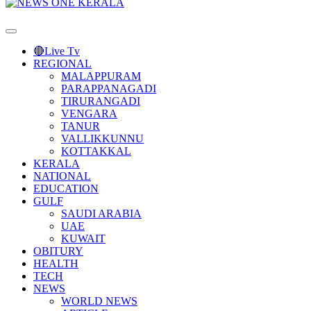
Primary
Menu
🔴Live Tv
REGIONAL
MALAPPURAM
PARAPPANAGADI
TIRURANGADI
VENGARA
TANUR
VALLIKKUNNU
KOTTAKKAL
KERALA
NATIONAL
EDUCATION
GULF
SAUDI ARABIA
UAE
KUWAIT
OBITURY
HEALTH
TECH
NEWS
WORLD NEWS