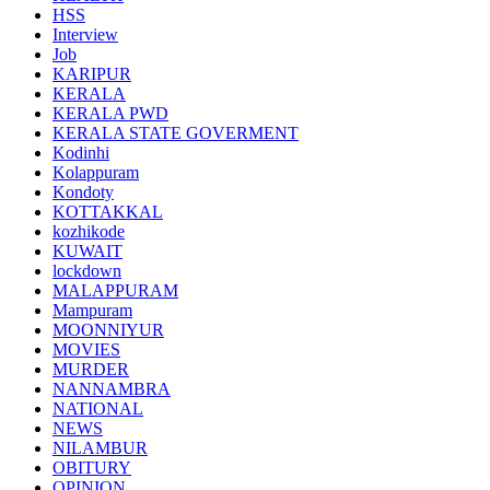
HSS
Interview
Job
KARIPUR
KERALA
KERALA PWD
KERALA STATE GOVERMENT
Kodinhi
Kolappuram
Kondoty
KOTTAKKAL
kozhikode
KUWAIT
lockdown
MALAPPURAM
Mampuram
MOONNIYUR
MOVIES
MURDER
NANNAMBRA
NATIONAL
NEWS
NILAMBUR
OBITURY
OPINION