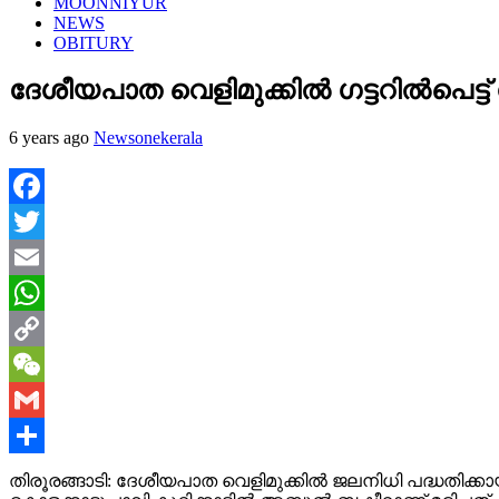
MOONNIYUR
NEWS
OBITURY
ദേശീയപാത വെളിമുക്കില്‍ ഗട്ടറില്‍പെട്ട് 
6 years ago
Newsonekerala
Facebook
Twitter
Email
WhatsApp
Copy
Link
WeChat
Gmail
Share
തിരൂരങ്ങാടി: ദേശീയപാത വെളിമുക്കില്‍ ജലനിധി പദ്ധതിക്കായി 