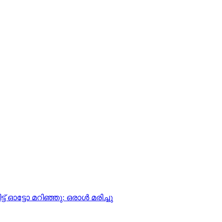
ട് ഓട്ടോ മറിഞ്ഞു: ഒരാള്‍ മരിച്ചു