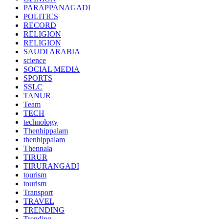
PARAPPANAGADI
POLITICS
RECORD
RELIGION
RELIGION
SAUDI ARABIA
science
SOCIAL MEDIA
SPORTS
SSLC
TANUR
Team
TECH
technology
Thenhippalam
thenhippalam
Thennala
TIRUR
TIRURANGADI
tourism
tourism
Transport
TRAVEL
TRENDING
Trending