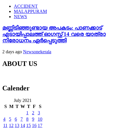
ACCIDENT
MALAPPURAM
NEWS
മണ്ണിടിഞ്ഞുണ്ടായ അപകടം: പാണക്കാട്
എടായിപ്പാലത്ത് ഓഗസ്റ്റ് 14 വരെ യാത്രാ
നിരോധനം ഏര്‍പ്പെടുത്തി
2 days ago
Newsonekerala
ABOUT US
Calender
July 2021
S
M
T
W
T
F
S
1
2
3
4
5
6
7
8
9
10
11
12
13
14
15
16
17