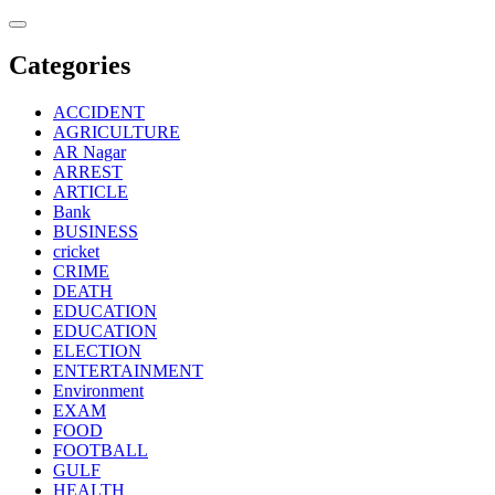
Skip
to
content
Categories
ACCIDENT
AGRICULTURE
AR Nagar
ARREST
ARTICLE
Bank
BUSINESS
cricket
CRIME
DEATH
EDUCATION
EDUCATION
ELECTION
ENTERTAINMENT
Environment
EXAM
FOOD
FOOTBALL
GULF
HEALTH