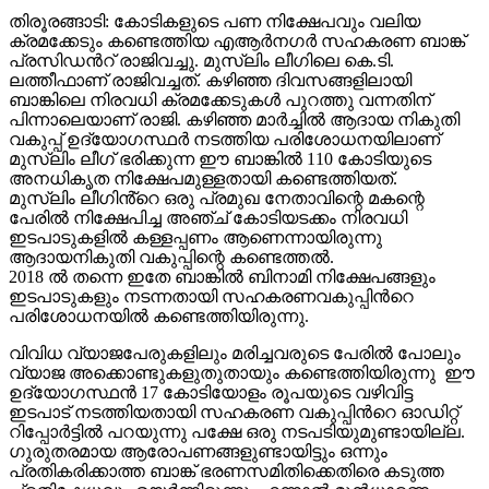
Share
തിരൂരങ്ങാടി: കോടികളുടെ പണ നിക്ഷേപവും വലിയ
ക്രമക്കേടും കണ്ടെത്തിയ എആർനഗർ സഹകരണ ബാങ്ക്
പ്രസിഡന്‍റ് രാജിവച്ചു. മുസ്ലിം ലീഗിലെ കെ.ടി.
ലത്തീഫാണ് രാജിവച്ചത്. കഴിഞ്ഞ ദിവസങ്ങളിലായി
ബാങ്കിലെ നിരവധി ക്രമക്കേടുകൾ പുറത്തു വന്നതിന്
പിന്നാലെയാണ് രാജി. കഴിഞ്ഞ മാർച്ചിൽ ആദായ നികുതി
വകുപ്പ് ഉദ്യോഗസ്ഥർ നടത്തിയ പരിശോധനയിലാണ്
മുസ്ലിം ലീഗ് ഭരിക്കുന്ന ഈ ബാങ്കിൽ 110 കോടിയുടെ
അനധികൃത നിക്ഷേപമുള്ളതായി കണ്ടെത്തിയത്.
മുസ്ലിം ലീഗിൻ്റെ ഒരു പ്രമുഖ നേതാവിന്റെ മകന്റെ
പേരിൽ നിക്ഷേപിച്ച അഞ്ച് കോടിയടക്കം നിരവധി
ഇടപാടുകളിൽ കള്ളപ്പണം ആണെന്നായിരുന്നു
ആദായനികുതി വകുപ്പിന്റെ കണ്ടെത്തൽ.
2018 ൽ തന്നെ ഇതേ ബാങ്കിൽ ബിനാമി നിക്ഷേപങ്ങളും
ഇടപാടുകളും നടന്നതായി സഹകരണവകുപ്പിന്‍റെ
പരിശോധനയിൽ കണ്ടെത്തിയിരുന്നു.
വിവിധ വ്യാജപേരുകളിലും മരിച്ചവരുടെ പേരിൽ പോലും
വ്യാജ അക്കൊണ്ടുകളുതുതായും കണ്ടെത്തിയിരുന്നു ഈ
ഉദ്യോഗസ്ഥൻ 17 കോടിയോളം രൂപയുടെ വഴിവിട്ട
ഇടപാട് നടത്തിയതായി സഹകരണ വകുപ്പിന്‍റെ ഓഡിറ്റ്
റിപ്പോർട്ടിൽ പറയുന്നു പക്ഷേ ഒരു നടപടിയുമുണ്ടായില്ല.
ഗുരുതരമായ ആരോപണങ്ങളുണ്ടായിട്ടും ഒന്നും
പ്രതികരിക്കാത്ത ബാങ്ക് ഭരണസമിതിക്കെതിരെ കടുത്ത