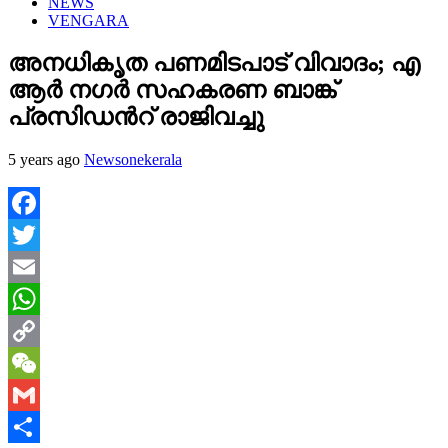
NEWS
VENGARA
അനധികൃത പണമിടപാട് വിവാദം; എ
ആർ നഗർ സഹകരണ ബാങ്ക്
പ്രസിഡന്‍റ് രാജിവച്ചു
5 years ago
Newsonekerala
Facebook
Twitter
Email
WhatsApp
Copy
Link
WeChat
Gmail