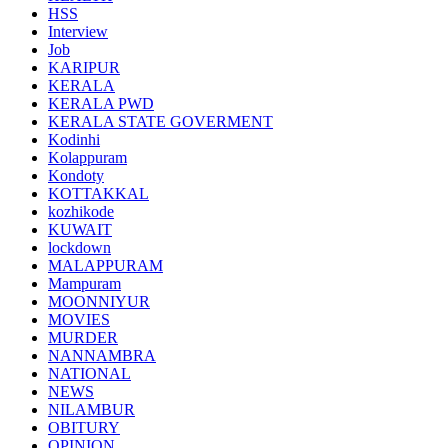
HSS
Interview
Job
KARIPUR
KERALA
KERALA PWD
KERALA STATE GOVERMENT
Kodinhi
Kolappuram
Kondoty
KOTTAKKAL
kozhikode
KUWAIT
lockdown
MALAPPURAM
Mampuram
MOONNIYUR
MOVIES
MURDER
NANNAMBRA
NATIONAL
NEWS
NILAMBUR
OBITURY
OPINION