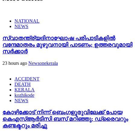
NATIONAL
NEWS
സ്വാതന്ത്ര്യദിനാഘോഷ പരിപാടികളിൽ
വന്ദേമാതരം മുഴുവനായി പാടണം; ഉത്തരവുമായി
സർക്കാർ
23 hours ago
Newsonekerala
ACCIDENT
DEATH
KERALA
kozhikode
NEWS
കോഴിക്കോട് നിന്ന് ബെംഗളൂരുവിലേക്ക് പോയ
കെഎസ്ആർടിസി ബസ് മറിഞ്ഞു; ഡ്രൈവറും
കണ്ടക്ടറും മരിച്ചു