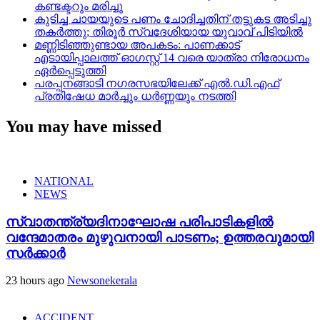
കണ്ടക്ടറും മരിച്ചു
കുടിച്ച ചായയുടെ പണം ചോദിച്ചതിന് തട്ടുകട അടിച്ചു
തകർത്തു; തിരൂർ സ്വദേശിയായ യുവാവ് പിടിയിൽ
മണ്ണിടിഞ്ഞുണ്ടായ അപകടം: പാണക്കാട്
എടായിപ്പാലത്ത് ഓഗസ്റ്റ് 14 വരെ യാത്രാ നിരോധനം
ഏര്‍പ്പെടുത്തി
പരപ്പനങ്ങാടി നഗരസഭയിലേക്ക് എൽ.ഡി.എഫ്
പ്രതിഷേധ മാർച്ചും ധർണ്ണയും നടത്തി
You may have missed
NATIONAL
NEWS
സ്വാതന്ത്ര്യദിനാഘോഷ പരിപാടികളിൽ
വന്ദേമാതരം മുഴുവനായി പാടണം; ഉത്തരവുമായി
സർക്കാർ
23 hours ago
Newsonekerala
ACCIDENT