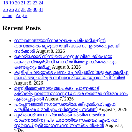
18
19
20
21
22
23
24
25
26
27
28
29
30
31
« Jun
Aug »
Recent Posts
സ്വാതന്ത്ര്യദിനാഘോഷ പരിപാടികളിൽ
വന്ദേമാതരം മുഴുവനായി പാടണം; ഉത്തരവുമായി
സർക്കാർ
August 8, 2026
കോഴിക്കോട് നിന്ന് ബെംഗളൂരുവിലേക്ക് പോയ
കെഎസ്ആർടിസി ബസ് മറിഞ്ഞു; ഡ്രൈവറും
കണ്ടക്ടറും മരിച്ചു
August 8, 2026
കുടിച്ച ചായയുടെ പണം ചോദിച്ചതിന് തട്ടുകട അടിച്ചു
തകർത്തു; തിരൂർ സ്വദേശിയായ യുവാവ് പിടിയിൽ
August 8, 2026
മണ്ണിടിഞ്ഞുണ്ടായ അപകടം: പാണക്കാട്
എടായിപ്പാലത്ത് ഓഗസ്റ്റ് 14 വരെ യാത്രാ നിരോധനം
ഏര്‍പ്പെടുത്തി
August 7, 2026
പരപ്പനങ്ങാടി നഗരസഭയിലേക്ക് എൽ.ഡി.എഫ്
പ്രതിഷേധ മാർച്ചും ധർണ്ണയും നടത്തി
August 7, 2026
ദുരിതാശ്വാസ പ്രവർത്തനത്തിനെത്തിയ
വാഹനത്തിനു പിഴ ചുമത്തിയ സംഭവം: എംവിഡി
സ്ക്വാഡ് ഉദ്യോഗസ്ഥന് സസ്പെൻഷൻ
August 7,
2026