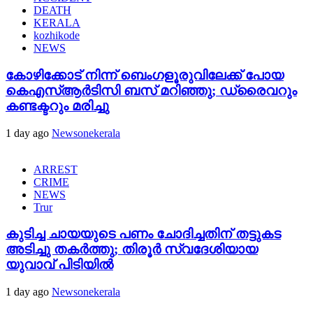
DEATH
KERALA
kozhikode
NEWS
കോഴിക്കോട് നിന്ന് ബെംഗളൂരുവിലേക്ക് പോയ
കെഎസ്ആർടിസി ബസ് മറിഞ്ഞു; ഡ്രൈവറും
കണ്ടക്ടറും മരിച്ചു
1 day ago
Newsonekerala
ARREST
CRIME
NEWS
Trur
കുടിച്ച ചായയുടെ പണം ചോദിച്ചതിന് തട്ടുകട
അടിച്ചു തകർത്തു; തിരൂർ സ്വദേശിയായ
യുവാവ് പിടിയിൽ
1 day ago
Newsonekerala