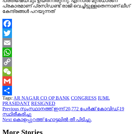
പ്രതിഷേധവും ഉയർന്നിരുന്നു. എന്നാൽ മുൻധാരണ
പ്രകാരമാണ് പ്രസിഡണ്ട് രാജി വെച്ചിട്ടുള്ളതെന്നാണ് ലീഗ്
കേന്ദ്രങ്ങൾ പറയുന്നത്
Facebook
Twitter
Email
WhatsApp
Copy
Link
WeChat
Gmail
Tags:
AR NAGAR CO OP BANK
CONGRESS
IUML
Share
PRASIDANT
RESIGNED
Continue
Previous
സംസ്ഥാനത്ത് ഇന്ന് 20,772 പേര്‍ക്ക് കോവിഡ്-19
സ്ഥിരീകരിച്ചു
Reading
Next
കൊളപ്പുറത്ത് ഹോട്ടലിൽ തീ പിടിച്ചു.
More Stories