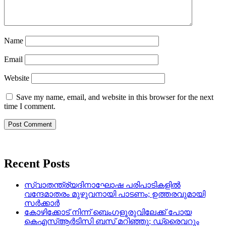
Name
Email
Website
Save my name, email, and website in this browser for the next
time I comment.
Recent Posts
സ്വാതന്ത്ര്യദിനാഘോഷ പരിപാടികളിൽ
വന്ദേമാതരം മുഴുവനായി പാടണം; ഉത്തരവുമായി
സർക്കാർ
കോഴിക്കോട് നിന്ന് ബെംഗളൂരുവിലേക്ക് പോയ
കെഎസ്ആർടിസി ബസ് മറിഞ്ഞു; ഡ്രൈവറും