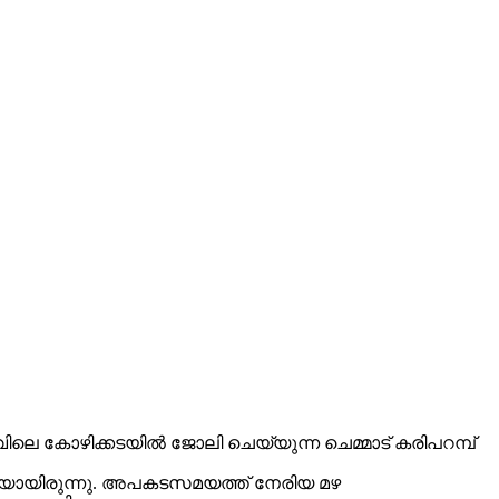
ാവിലെ കോഴിക്കടയില്‍ ജോലി ചെയ്യുന്ന ചെമ്മാട് കരിപറമ്പ്
കുകയായിരുന്നു. അപകടസമയത്ത് നേരിയ മഴ