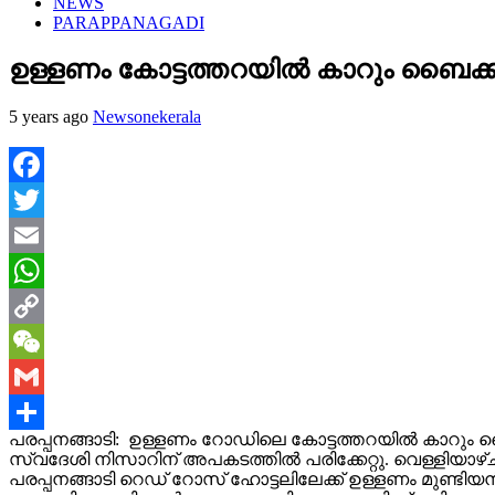
NEWS
PARAPPANAGADI
ഉള്ളണം കോട്ടത്തറയില്‍ കാറും ബൈക്കും ക
5 years ago
Newsonekerala
Facebook
Twitter
Email
WhatsApp
Copy
Link
WeChat
Gmail
പരപ്പനങ്ങാടി: ഉള്ളണം റോഡിലെ കോട്ടത്തറയില്‍ കാറും ബൈക്
Share
സ്വദേശി നിസാറിന് അപകടത്തില്‍ പരിക്കേറ്റു. വെള്ളിയാ
പരപ്പനങ്ങാടി റെഡ് റോസ് ഹോട്ടലിലേക്ക് ഉള്ളണം മുണ്ടി