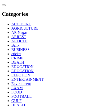
Skip
to
content
Categories
ACCIDENT
AGRICULTURE
AR Nagar
ARREST
ARTICLE
Bank
BUSINESS
cricket
CRIME
DEATH
EDUCATION
EDUCATION
ELECTION
ENTERTAINMENT
Environment
EXAM
FOOD
FOOTBALL
GULF
HEALTH