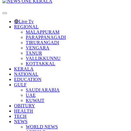
Primary
Menu
🔴Live Tv
REGIONAL
MALAPPURAM
PARAPPANAGADI
TIRURANGADI
VENGARA
TANUR
VALLIKKUNNU
KOTTAKKAL
KERALA
NATIONAL
EDUCATION
GULF
SAUDI ARABIA
UAE
KUWAIT
OBITURY
HEALTH
TECH
NEWS
WORLD NEWS