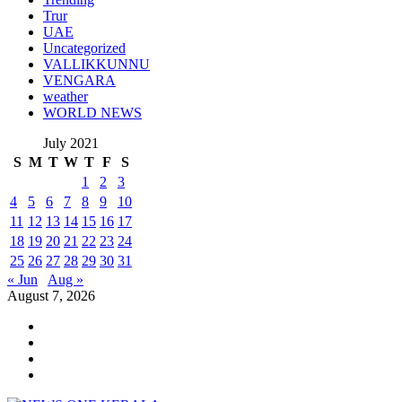
Trur
UAE
Uncategorized
VALLIKKUNNU
VENGARA
weather
WORLD NEWS
July 2021
S
M
T
W
T
F
S
1
2
3
4
5
6
7
8
9
10
11
12
13
14
15
16
17
18
19
20
21
22
23
24
25
26
27
28
29
30
31
« Jun
Aug »
August 7, 2026
Youtube
Instagram
Facebook
Twitter