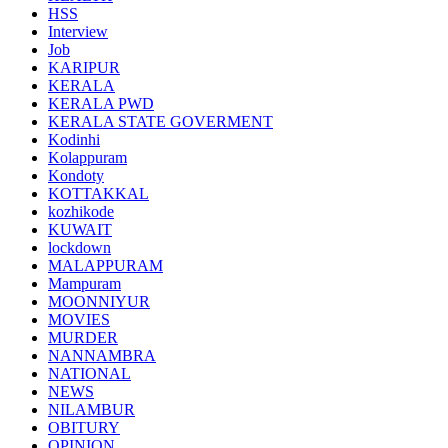
HSS
Interview
Job
KARIPUR
KERALA
KERALA PWD
KERALA STATE GOVERMENT
Kodinhi
Kolappuram
Kondoty
KOTTAKKAL
kozhikode
KUWAIT
lockdown
MALAPPURAM
Mampuram
MOONNIYUR
MOVIES
MURDER
NANNAMBRA
NATIONAL
NEWS
NILAMBUR
OBITURY
OPINION