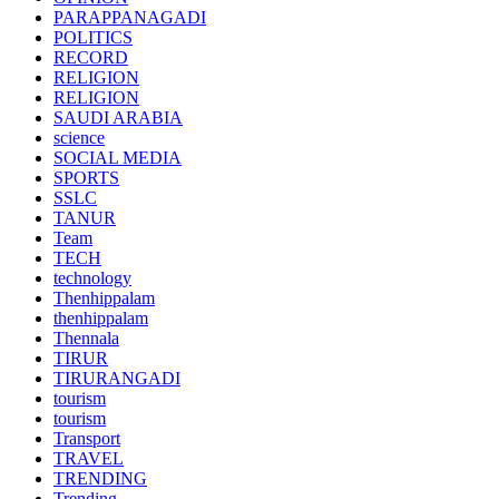
PARAPPANAGADI
POLITICS
RECORD
RELIGION
RELIGION
SAUDI ARABIA
science
SOCIAL MEDIA
SPORTS
SSLC
TANUR
Team
TECH
technology
Thenhippalam
thenhippalam
Thennala
TIRUR
TIRURANGADI
tourism
tourism
Transport
TRAVEL
TRENDING
Trending