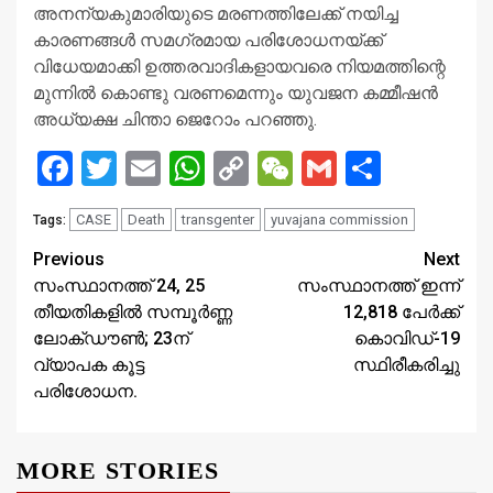
അനന്യകുമാരിയുടെ മരണത്തിലേക്ക് നയിച്ച
കാരണങ്ങള്‍ സമഗ്രമായ പരിശോധനയ്ക്ക്
വിധേയമാക്കി ഉത്തരവാദികളായവരെ നിയമത്തിന്റെ
മുന്നില്‍ കൊണ്ടു വരണമെന്നും യുവജന കമ്മീഷന്‍
അധ്യക്ഷ ചിന്താ ജെറോം പറഞ്ഞു.
Facebook
Twitter
Email
WhatsApp
Copy
WeChat
Gmail
Share
Link
CASE
Death
transgenter
yuvajana commission
Tags:
Continue
Previous
Next
സംസ്ഥാനത്ത് 24, 25
സംസ്ഥാനത്ത് ഇന്ന്
Reading
തീയതികളില്‍ സമ്പൂര്‍ണ്ണ
12,818 പേര്‍ക്ക്
ലോക്ഡൗൺ; 23ന്
കൊവിഡ്-19
വ്യാപക കൂട്ട
സ്ഥിരീകരിച്ചു
പരിശോധന.
MORE STORIES