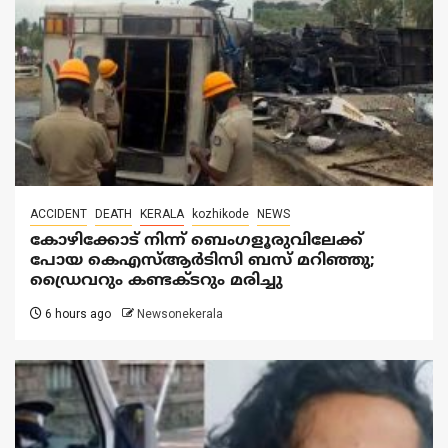
ACCIDENT
DEATH
KERALA
kozhikode
NEWS
കോഴിക്കോട് നിന്ന് ബെംഗളൂരുവിലേക്ക്
പോയ കെഎസ്ആർടിസി ബസ് മറിഞ്ഞു;
ഡ്രൈവറും കണ്ടക്ടറും മരിച്ചു
6 hours ago
Newsonekerala