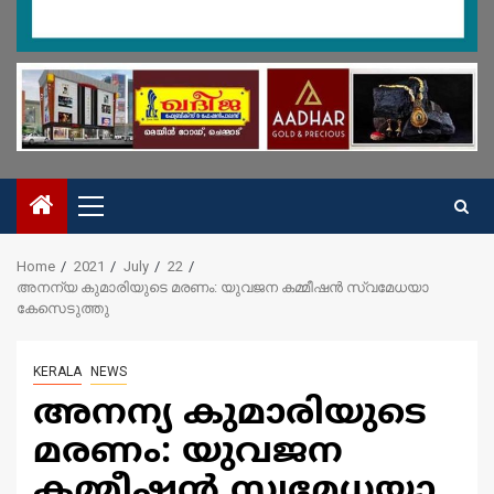
Primary
Menu
Home
2021
July
22
അനന്യ കുമാരിയുടെ മരണം: യുവജന കമ്മീഷന്‍ സ്വമേധയാ
കേസെടുത്തു
KERALA
NEWS
അനന്യ കുമാരിയുടെ
മരണം: യുവജന
കമ്മീഷന്‍ സ്വമേധയാ