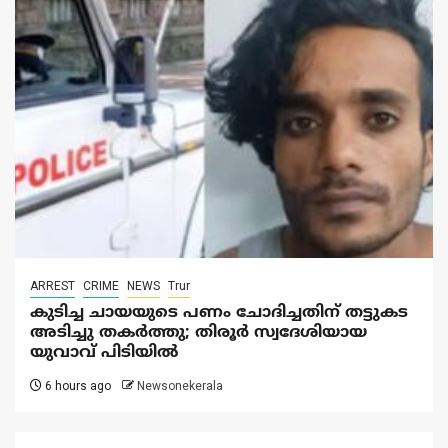
ARREST
CRIME
NEWS
Trur
കുടിച്ച ചായയുടെ പണം ചോദിച്ചതിന് തട്ടുകട
അടിച്ചു തകർത്തു; തിരൂർ സ്വദേശിയായ
യുവാവ് പിടിയിൽ
6 hours ago
Newsonekerala