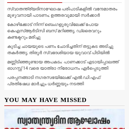
സ്വാതന്ത്ര്യദിനാഘോഷ പരിപാടികളിൽ വന്ദേമാതരം
മുഴുവനായി പാടണം; ഉത്തരവുമായി സർക്കാർ
കോഴിക്കോട് നിന്ന് ബെംഗളൂരുവിലേക്ക് പോയ
കെഎസ്ആർടിസി ബസ് മറിഞ്ഞു; ഡ്രൈവറും
കണ്ടക്ടറും മരിച്ചു
കുടിച്ച ചായയുടെ പണം ചോദിച്ചതിന് തട്ടുകട അടിച്ചു
തകർത്തു; തിരൂർ സ്വദേശിയായ യുവാവ് പിടിയിൽ
മണ്ണിടിഞ്ഞുണ്ടായ അപകടം: പാണക്കാട് എടായിപ്പാലത്ത്
ഓഗസ്റ്റ് 14 വരെ യാത്രാ നിരോധനം ഏര്‍പ്പെടുത്തി
പരപ്പനങ്ങാടി നഗരസഭയിലേക്ക് എൽ.ഡി.എഫ്
പ്രതിഷേധ മാർച്ചും ധർണ്ണയും നടത്തി
YOU MAY HAVE MISSED