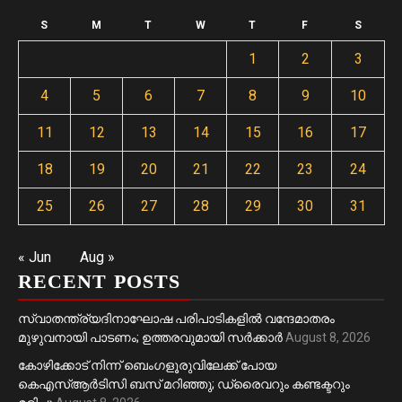
S
M
T
W
T
F
S
1
2
3
4
5
6
7
8
9
10
11
12
13
14
15
16
17
18
19
20
21
22
23
24
25
26
27
28
29
30
31
« Jun
Aug »
RECENT POSTS
സ്വാതന്ത്ര്യദിനാഘോഷ പരിപാടികളിൽ വന്ദേമാതരം
മുഴുവനായി പാടണം; ഉത്തരവുമായി സർക്കാർ
August 8, 2026
കോഴിക്കോട് നിന്ന് ബെംഗളൂരുവിലേക്ക് പോയ
കെഎസ്ആർടിസി ബസ് മറിഞ്ഞു; ഡ്രൈവറും കണ്ടക്ടറും