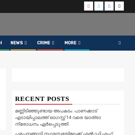
Youtube
Instagram
Facebook
Twitter
H
NEWS
CRIME
MORE
RECENT POSTS
മണ്ണിടിഞ്ഞുണ്ടായ അപകടം: പാണക്കാട്
എടായിപ്പാലത്ത് ഓഗസ്റ്റ് 14 വരെ യാത്രാ
നിരോധനം ഏര്‍പ്പെടുത്തി
പരപ്പനങ്ങാടി നഗരസഭയിലേക്ക് എൽ.ഡി.എഫ്