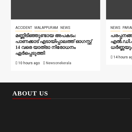
ACCIDENT
MALAPPURAM
NEWS
NEWS
PARA
മണ്ണിടിഞ്ഞുണ്ടായ അപകടം:
പരപ്പനങ്
പാണക്കാട് എടായിപ്പാലത്ത് ഓഗസ്റ്റ്
എൽ.ഡി.എ
14 വരെ യാത്രാ നിരോധനം
ധർണ്ണയും
ഏര്‍പ്പെടുത്തി
14 hours a
10 hours ago
Newsonekerala
ABOUT US