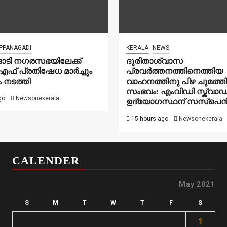
PPANAGADI
KERALA
NEWS
ങാടി നഗരസഭയിലേക്ക്
ദുരിതാശ്വാസ
ഫ് പ്രതിഷേധ മാർച്ചും
പ്രവർത്തനത്തിനെത്തിയ
 നടത്തി
വാഹനത്തിനു പിഴ ചുമത്ത
സംഭവം: എംവിഡി സ്ക്വാഡ
go
Newsonekerala
ഉദ്യോഗസ്ഥന് സസ്പ
15 hours ago
Newsonekerala
CALENDER
May 2021
S
M
T
W
T
F
S
1