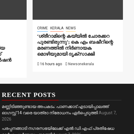
CRIME
KERALA
NEWS
‘ശ്രീറാമിന്റെ കയ്യിൽ ചോരക്കറ
പുരണ്ടിരുന്നു’; കെ എം ബഷീറിന്റെ
ിയ
മരണത്തിൽ നിർണായക
്
മൊഴിയുമായി ദൃക്‌സാക്ഷി
െൻഷൻ
16 hours ago
Newsonekerala
RECENT POSTS
മണ്ണിടിഞ്ഞുണ്ടായ അപകടം: പാണക്കാട് എടായിപ്പാലത്ത്
ഓഗസ്റ്റ് 14 വരെ യാത്രാ നിരോധനം ഏര്‍പ്പെടുത്തി
August 7,
2026
പരപ്പനങ്ങാടി നഗരസഭയിലേക്ക് എൽ.ഡി.എഫ് പ്രതിഷേധ