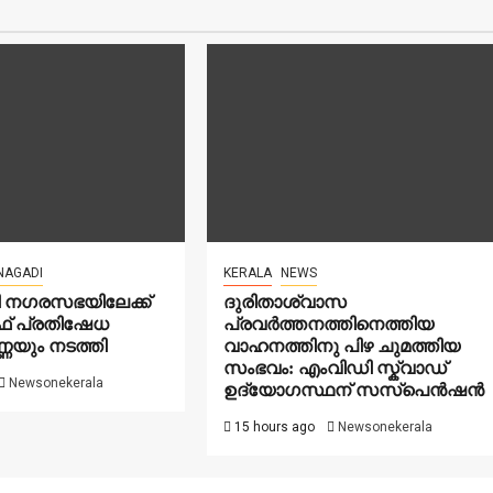
NAGADI
KERALA
NEWS
ടി നഗരസഭയിലേക്ക്
ദുരിതാശ്വാസ
് പ്രതിഷേധ
പ്രവർത്തനത്തിനെത്തിയ
ണ്ണയും നടത്തി
വാഹനത്തിനു പിഴ ചുമത്തിയ
സംഭവം: എംവിഡി സ്ക്വാഡ്
Newsonekerala
ഉദ്യോഗസ്ഥന് സസ്പെൻഷൻ
15 hours ago
Newsonekerala