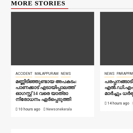
MORE STORIES
ACCIDENT
MALAPPURAM
NEWS
NEWS
PARAPPA
മണ്ണിടിഞ്ഞുണ്ടായ അപകടം:
പരപ്പനങ്ങാ
പാണക്കാട് എടായിപ്പാലത്ത്
എൽ.ഡി.എഫ
ഓഗസ്റ്റ് 14 വരെ യാത്രാ
മാർച്ചും ധർ
നിരോധനം ഏര്‍പ്പെടുത്തി
14 hours ago
10 hours ago
Newsonekerala