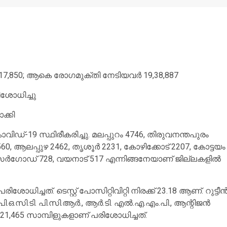
3,17,850; ആകെ രോഗമുക്തി നേടിയവര്‍ 19,38,887
ിശോധിച്ചു
ക്കി
കോവിഡ്-19 സ്ഥിരീകരിച്ചു. മലപ്പുറം 4746, തിരുവനന്തപുരം
, ആലപ്പുഴ 2462, തൃശൂര്‍ 2231, കോഴിക്കോട് 2207, കോട്ടയം
, കാസര്‍ഗോഡ് 728, വയനാട് 517 എന്നിങ്ങനേയാണ് ജില്ലകളില്‍
ധിച്ചത്. ടെസ്റ്റ് പോസിറ്റിവിറ്റി നിരക്ക് 23.18 ആണ്. റുട്ടീന്
, പി.ഒ.സി.ടി. പി.സി.ആര്‍., ആര്‍.ടി. എല്‍.എ.എം.പി., ആന്റിജന്‍
1,465 സാമ്പിളുകളാണ് പരിശോധിച്ചത്.