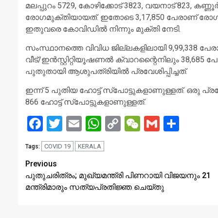
മലപ്പുറം 5729, കോഴിക്കോട് 3823, വയനാട് 823, കണ്ണ
രോഗമുക്തിയായത്. ഇതോടെ 3,17,850 പേരാണ് രോഗം സ്ഥ
ഇതുവരെ കോവിഡില്‍ നിന്നും മുക്തി നേടി.
സംസ്ഥാനത്തെ വിവിധ ജില്ലകളിലായി 9,99,338 പേരാണ് 
വീട്/ഇന്‍സ്റ്റിറ്റിയൂഷണല്‍ ക്വാറന്റൈനിലും 38,68
പുതുതായി ആശുപത്രിയില്‍ പ്രവേശിപ്പിച്ചത്.
ഇന്ന് 5 പുതിയ ഹോട്ട് സ്‌പോട്ടുകളാണുള്ളത്. ഒരു പ്രദ
866 ഹോട്ട് സ്‌പോട്ടുകളാണുള്ളത്.
Facebook
Twitter
Email
WhatsApp
Copy
WeChat
Gmail
Share
Link
COVID 19
KERALA
Tags:
Continue
Previous
പുതുചരിത്രം; മുഖ്യമന്ത്രി പിണറായി വിജയനും 21
Reading
മന്ത്രിമാരും സത്യപ്രതിജ്ഞ ചെയ്തു