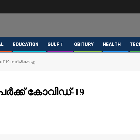
AL
EDUCATION
GULF
OBITURY
HEALTH
TEC
ഡ്-19 സ്ഥിരീകരിച്ചു
േര്‍ക്ക് കോവിഡ്-19