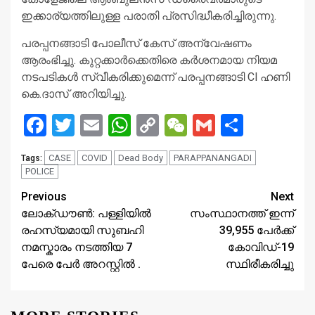
ഇക്കാര്യത്തിലുള്ള പരാതി പ്രസിദ്ധീകരിച്ചിരുന്നു.
പരപ്പനങ്ങാടി പോലീസ് കേസ് അന്വേഷണം
ആരംഭിച്ചു. കുറ്റക്കാർക്കെതിരെ കർശനമായ നിയമ
നടപടികൾ സ്വീകരിക്കുമെന്ന് പരപ്പനങ്ങാടി Cl ഹണി
കെ.ദാസ് അറിയിച്ചു.
Facebook
Twitter
Email
WhatsApp
Copy
WeChat
Gmail
Share
Link
CASE
COVID
Dead Body
PARAPPANANGADI
Tags:
POLICE
Continue
Previous
Next
ലോക്ഡൗൺ: പള്ളിയിൽ
സംസ്ഥാനത്ത് ഇന്ന്
Reading
രഹസ്യമായി സുബഹി
39,955 പേര്‍ക്ക്
നമസ്കാരം നടത്തിയ 7
കോവിഡ്-19
പേരെ പേർ അറസ്റ്റിൽ .
സ്ഥിരീകരിച്ചു