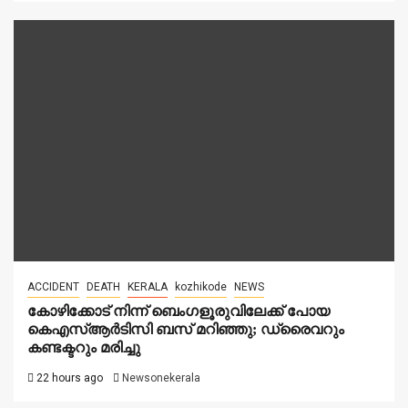
ACCIDENT
DEATH
KERALA
kozhikode
NEWS
കോഴിക്കോട് നിന്ന് ബെംഗളൂരുവിലേക്ക് പോയ
കെഎസ്ആർടിസി ബസ് മറിഞ്ഞു; ഡ്രൈവറും
കണ്ടക്ടറും മരിച്ചു
22 hours ago
Newsonekerala