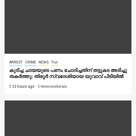
ARREST
CRIME
NEWS
Trur
കുടിച്ച ചായയുടെ പണം ചോദിച്ചതിന് തട്ടുകട അടിച്ചു
തകർത്തു; തിരൂർ സ്വദേശിയായ യുവാവ് പിടിയിൽ
23 hours ago
Newsonekerala