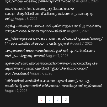
മുഴുവനായി പാടണം; ഉത്തരവുമായി സർക്കാർ
August 8, 2026
കോഴിക്കോട് നിന്ന് ബെംഗളൂരുവിലേക്ക് പോയ
കെഎസ്ആർടിസി ബസ് മറിഞ്ഞു; ഡ്രൈവറും കണ്ടക്ടറും
മരിച്ചു
August 8, 2026
കുടിച്ച ചായയുടെ പണം ചോദിച്ചതിന് തട്ടുകട അടിച്ചു തകർത്തു;
തിരൂർ സ്വദേശിയായ യുവാവ് പിടിയിൽ
August 8, 2026
മണ്ണിടിഞ്ഞുണ്ടായ അപകടം: പാണക്കാട് എടായിപ്പാലത്ത് ഓഗസ്റ്റ്
14 വരെ യാത്രാ നിരോധനം ഏര്‍പ്പെടുത്തി
August 7, 2026
പരപ്പനങ്ങാടി നഗരസഭയിലേക്ക് എൽ.ഡി.എഫ് പ്രതിഷേധ
മാർച്ചും ധർണ്ണയും നടത്തി
August 7, 2026
ദുരിതാശ്വാസ പ്രവർത്തനത്തിനെത്തിയ വാഹനത്തിനു പിഴ
ചുമത്തിയ സംഭവം: എംവിഡി സ്ക്വാഡ് ഉദ്യോഗസ്ഥന്
സസ്പെൻഷൻ
August 7, 2026
‘ശ്രീറാമിന്റെ കയ്യിൽ ചോരക്കറ പുരണ്ടിരുന്നു’; കെ എം
ബഷീറിന്റെ മരണത്തിൽ നിർണായക മൊഴിയുമായി ദൃക്‌സാക്ഷി
August 7, 2026
Youtube
Instagram
Facebook
Twitter