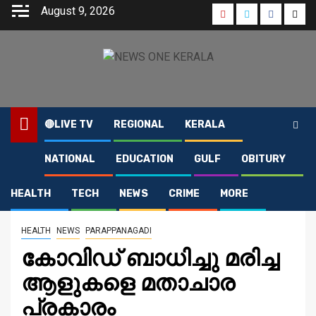
Skip
August 9, 2026
Youtube
Instagram
Faceboo
Twit
to
content
🔴LIVE TV
REGIONAL
KERALA
NATIONAL
EDUCATION
GULF
OBITURY
Home
2021
May
12
കോവിഡ് ബാധിച്ചു മരിച്ച ആളുകളെ മതാചാര പ്രകാരം
കുളിപ്പിക്കുന്നതായി പരാതി: പോലീസ് കേസെടുത്തു..
HEALTH
TECH
NEWS
CRIME
MORE
HEALTH
NEWS
PARAPPANAGADI
കോവിഡ് ബാധിച്ചു മരിച്ച
ആളുകളെ മതാചാര
പ്രകാരം