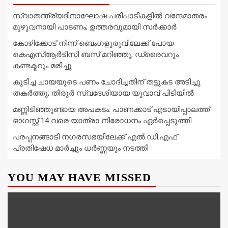
സ്വാതന്ത്ര്യദിനാഘോഷ പരിപാടികളിൽ വന്ദേമാതരം
മുഴുവനായി പാടണം; ഉത്തരവുമായി സർക്കാർ
കോഴിക്കോട് നിന്ന് ബെംഗളൂരുവിലേക്ക് പോയ
കെഎസ്ആർടിസി ബസ് മറിഞ്ഞു; ഡ്രൈവറും
കണ്ടക്ടറും മരിച്ചു
കുടിച്ച ചായയുടെ പണം ചോദിച്ചതിന് തട്ടുകട അടിച്ചു
തകർത്തു; തിരൂർ സ്വദേശിയായ യുവാവ് പിടിയിൽ
മണ്ണിടിഞ്ഞുണ്ടായ അപകടം: പാണക്കാട് എടായിപ്പാലത്ത്
ഓഗസ്റ്റ് 14 വരെ യാത്രാ നിരോധനം ഏര്‍പ്പെടുത്തി
പരപ്പനങ്ങാടി നഗരസഭയിലേക്ക് എൽ.ഡി.എഫ്
പ്രതിഷേധ മാർച്ചും ധർണ്ണയും നടത്തി
YOU MAY HAVE MISSED