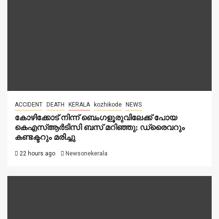
ACCIDENT
DEATH
KERALA
kozhikode
NEWS
കോഴിക്കോട് നിന്ന് ബെംഗളൂരുവിലേക്ക് പോയ
കെഎസ്ആർടിസി ബസ് മറിഞ്ഞു; ഡ്രൈവറും
കണ്ടക്ടറും മരിച്ചു
22 hours ago
Newsonekerala