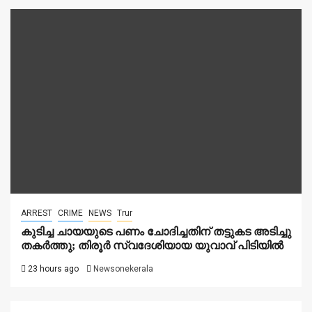
ARREST
CRIME
NEWS
Trur
കുടിച്ച ചായയുടെ പണം ചോദിച്ചതിന് തട്ടുകട അടിച്ചു
തകർത്തു; തിരൂർ സ്വദേശിയായ യുവാവ് പിടിയിൽ
23 hours ago
Newsonekerala