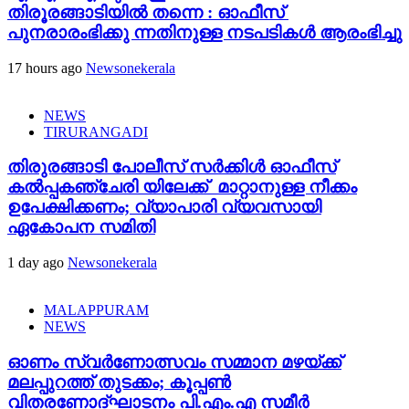
തിരൂരങ്ങാടിയിൽ തന്നെ : ഓഫീസ്
പുനരാരംഭിക്കു ന്നതിനുള്ള നടപടികൾ ആരംഭിച്ചു
17 hours ago
Newsonekerala
NEWS
TIRURANGADI
തിരുരങ്ങാടി പോലീസ് സർക്കിൾ ഓഫീസ്
കൽപ്പകഞ്ചേരി യിലേക്ക് മാറ്റാനുള്ള നീക്കം
ഉപേക്ഷിക്കണം; വ്യാപാരി വ്യവസായി
ഏകോപന സമിതി
1 day ago
Newsonekerala
MALAPPURAM
NEWS
ഓണം സ്വർണോത്സവം സമ്മാന മഴയ്ക്ക്
മലപ്പുറത്ത് തുടക്കം; കൂപ്പൺ
വിതരണോദ്ഘാടനം പി.എം.എ സമീർ