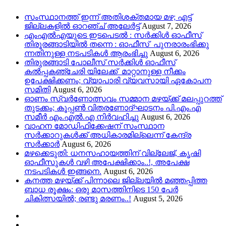
സംസ്ഥാനത്ത് ഇന്ന് അതിശക്തമായ മഴ; എട്ട്
ജില്ലകളിൽ ഓറഞ്ച് അലേര്‍ട്ട്
August 7, 2026
എംഎൽഎയുടെ ഇടപെടൽ : സര്‍ക്കിള്‍ ഓഫീസ്
തിരൂരങ്ങാടിയിൽ തന്നെ : ഓഫീസ് പുനരാരംഭിക്കു
ന്നതിനുള്ള നടപടികൾ ആരംഭിച്ചു
August 6, 2026
തിരുരങ്ങാടി പോലീസ് സർക്കിൾ ഓഫീസ്
കൽപ്പകഞ്ചേരി യിലേക്ക് മാറ്റാനുള്ള നീക്കം
ഉപേക്ഷിക്കണം; വ്യാപാരി വ്യവസായി ഏകോപന
സമിതി
August 6, 2026
ഓണം സ്വർണോത്സവം സമ്മാന മഴയ്ക്ക് മലപ്പുറത്ത്
തുടക്കം; കൂപ്പൺ വിതരണോദ്ഘാടനം പി.എം.എ
സമീർ എം.എൽ.എ നിർവഹിച്ചു
August 6, 2026
വാഹന മോഡിഫിക്കേഷന് സംസ്ഥാന
സർക്കാറുകൾക്ക് അധികാരമില്ലെന്ന് കേന്ദ്ര
സർക്കാർ
August 6, 2026
മഴക്കെടുതി: ധനസഹായത്തിന് വില്ലേജ്, കൃഷി
ഓഫീസുകൾ വഴി അപേക്ഷിക്കാം..!, അപേക്ഷ
നടപടികൾ ഇങ്ങനെ.
August 6, 2026
കനത്ത മഴയ്‌ക്ക് പിന്നാലെ ജില്ലയിൽ മഞ്ഞപ്പിത്ത
ബാധ രൂക്ഷം: ഒരു മാസത്തിനിടെ 150 പേർ
ചികിത്സയിൽ; രണ്ടു മരണം..!
August 5, 2026
Youtube
Instagram