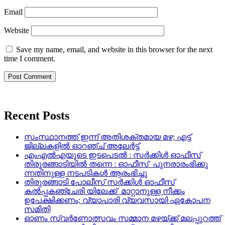
Email
Website
Save my name, email, and website in this browser for the next
time I comment.
Recent Posts
സംസ്ഥാനത്ത് ഇന്ന് അതിശക്തമായ മഴ; എട്ട്
ജില്ലകളിൽ ഓറഞ്ച് അലേര്‍ട്ട്
എംഎൽഎയുടെ ഇടപെടൽ : സര്‍ക്കിള്‍ ഓഫീസ്
തിരൂരങ്ങാടിയിൽ തന്നെ : ഓഫീസ് പുനരാരംഭിക്കു
ന്നതിനുള്ള നടപടികൾ ആരംഭിച്ചു
തിരുരങ്ങാടി പോലീസ് സർക്കിൾ ഓഫീസ്
കൽപ്പകഞ്ചേരി യിലേക്ക് മാറ്റാനുള്ള നീക്കം
ഉപേക്ഷിക്കണം; വ്യാപാരി വ്യവസായി ഏകോപന
സമിതി
ഓണം സ്വർണോത്സവം സമ്മാന മഴയ്ക്ക് മലപ്പുറത്ത്