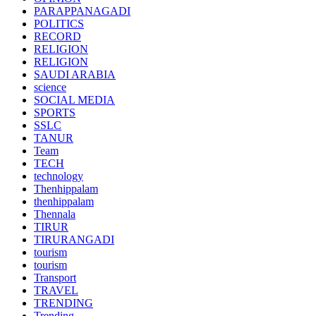
PARAPPANAGADI
POLITICS
RECORD
RELIGION
RELIGION
SAUDI ARABIA
science
SOCIAL MEDIA
SPORTS
SSLC
TANUR
Team
TECH
technology
Thenhippalam
thenhippalam
Thennala
TIRUR
TIRURANGADI
tourism
tourism
Transport
TRAVEL
TRENDING
Trending