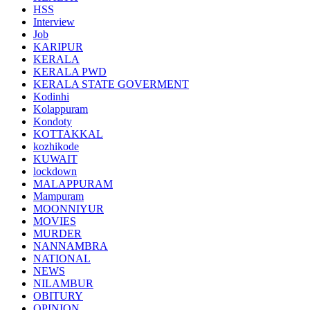
HSS
Interview
Job
KARIPUR
KERALA
KERALA PWD
KERALA STATE GOVERMENT
Kodinhi
Kolappuram
Kondoty
KOTTAKKAL
kozhikode
KUWAIT
lockdown
MALAPPURAM
Mampuram
MOONNIYUR
MOVIES
MURDER
NANNAMBRA
NATIONAL
NEWS
NILAMBUR
OBITURY
OPINION