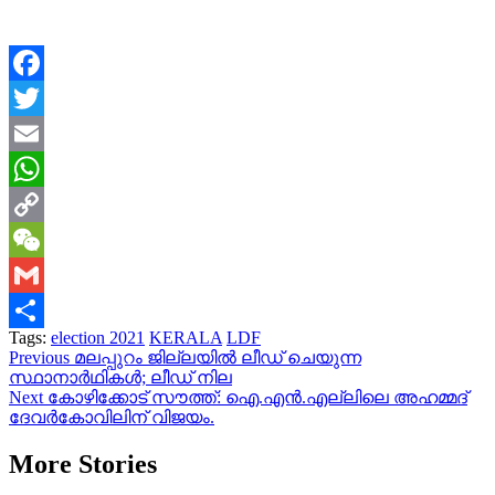
Facebook
Twitter
Email
WhatsApp
Copy
Link
WeChat
Gmail
Tags:
election 2021
KERALA
LDF
Share
Continue
Previous
മലപ്പുറം ജില്ലയില്‍ ലീഡ് ചെയുന്ന
സ്ഥാനാര്‍ഥികള്‍; ലീഡ് നില
Reading
Next
കോഴിക്കോട് സൗത്ത്: ഐ.എൻ.എല്ലിലെ അഹമ്മദ്
ദേവർകോവിലിന് വിജയം.
More Stories