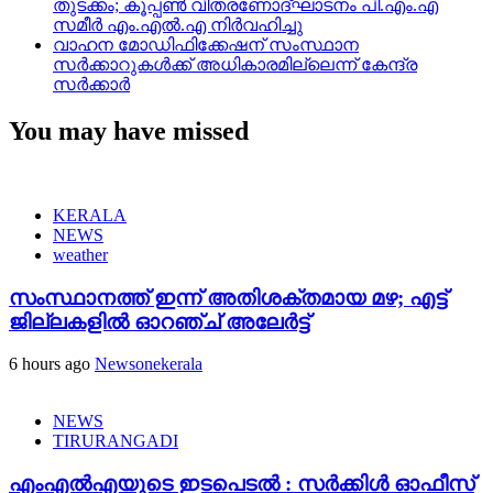
തുടക്കം; കൂപ്പൺ വിതരണോദ്ഘാടനം പി.എം.എ
സമീർ എം.എൽ.എ നിർവഹിച്ചു
വാഹന മോഡിഫിക്കേഷന് സംസ്ഥാന
സർക്കാറുകൾക്ക് അധികാരമില്ലെന്ന് കേന്ദ്ര
സർക്കാർ
You may have missed
KERALA
NEWS
weather
സംസ്ഥാനത്ത് ഇന്ന് അതിശക്തമായ മഴ; എട്ട്
ജില്ലകളിൽ ഓറഞ്ച് അലേര്‍ട്ട്
6 hours ago
Newsonekerala
NEWS
TIRURANGADI
എംഎൽഎയുടെ ഇടപെടൽ : സര്‍ക്കിള്‍ ഓഫീസ്