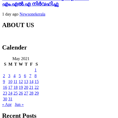
എം.എൽ.എ നിർവഹിച്ചു
1 day ago
Newsonekerala
ABOUT US
Calender
May 2021
S
M
T
W
T
F
S
1
2
3
4
5
6
7
8
9
10
11
12
13
14
15
16
17
18
19
20
21
22
23
24
25
26
27
28
29
30
31
« Apr
Jun »
Recent Posts