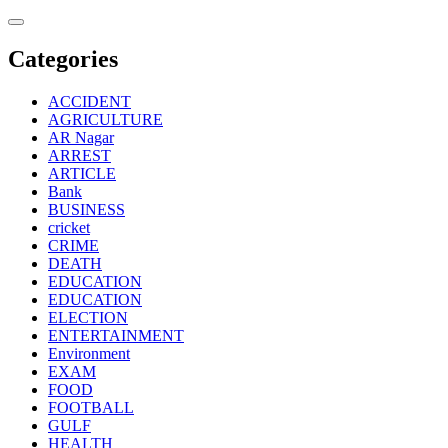
Skip
to
content
Categories
ACCIDENT
AGRICULTURE
AR Nagar
ARREST
ARTICLE
Bank
BUSINESS
cricket
CRIME
DEATH
EDUCATION
EDUCATION
ELECTION
ENTERTAINMENT
Environment
EXAM
FOOD
FOOTBALL
GULF
HEALTH