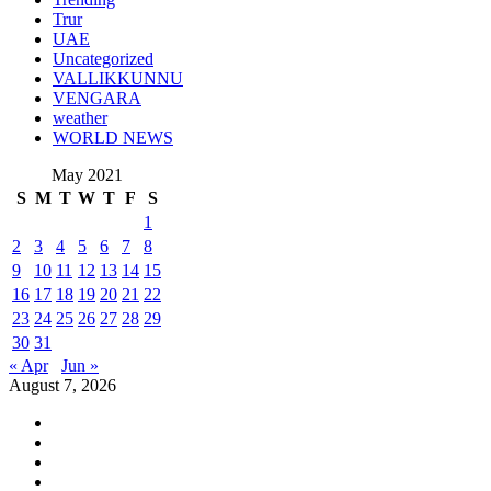
Trur
UAE
Uncategorized
VALLIKKUNNU
VENGARA
weather
WORLD NEWS
May 2021
S
M
T
W
T
F
S
1
2
3
4
5
6
7
8
9
10
11
12
13
14
15
16
17
18
19
20
21
22
23
24
25
26
27
28
29
30
31
« Apr
Jun »
August 7, 2026
Youtube
Instagram
Facebook
Twitter