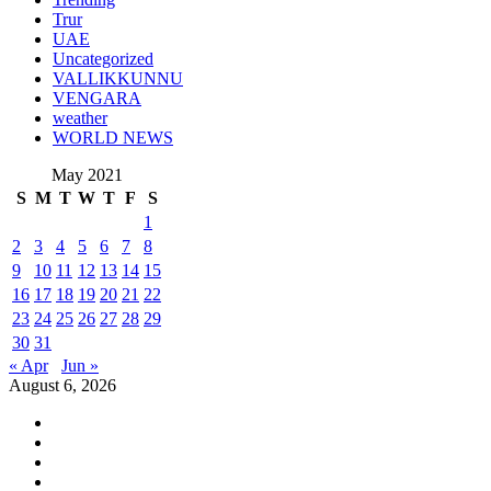
Trur
UAE
Uncategorized
VALLIKKUNNU
VENGARA
weather
WORLD NEWS
May 2021
S
M
T
W
T
F
S
1
2
3
4
5
6
7
8
9
10
11
12
13
14
15
16
17
18
19
20
21
22
23
24
25
26
27
28
29
30
31
« Apr
Jun »
August 6, 2026
Youtube
Instagram
Facebook
Twitter