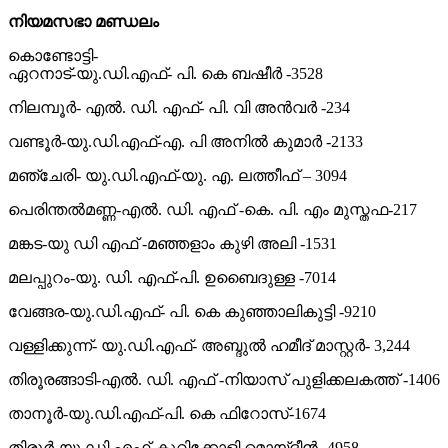
നിയമസഭാ മണ്ഡലം
കൊണ്ടോട്ടി-
ഏറനാട്-യു.ഡി.എഫ്- പി. കെ ബഷീര്‍ -3528
നിലമ്പൂര്‍- എല്‍. ഡി. എഫ്- പി. വി അന്‍വര്‍ -234
വണ്ടൂര്‍-യു.ഡി.എഫ്-എ. പി അനില്‍ കുമാര്‍ -2133
മഞ്ചേരി- യു.ഡി.എഫ്-യു. എ. ലത്തീഫ് – 3094
പെരിന്തല്‍മണ്ണ-എല്‍. ഡി. എഫ് -കെ. പി. എം മുസ്തഫ-217
മങ്കട-യു ഡി എഫ് -മഞ്ഞളാം കുഴി അലി -1531
മലപ്പുറം-യു. ഡി. എഫ്-പി. ഉബൈദുള്ള -7014
വേങ്ങര-യു.ഡി.എഫ്- പി. കെ കുഞ്ഞാലികുട്ടി -9210
വള്ളിക്കുന്ന്- യു.ഡി.എഫ്- അബ്ദുല്‍ ഹമീദ് മാസ്റ്റര്‍- 3,244
തിരൂരങ്ങാടി-എല്‍. ഡി. എഫ് -നിയാസ് പുളിക്കലകത്ത് -1406
താനൂര്‍-യു.ഡി.എഫ്-പി. കെ ഫിറോസ്-1674
തിരൂര്‍-യു.ഡി.എഫ്-കുറിക്കോളി മൊയ്ദീന്‍ -4958