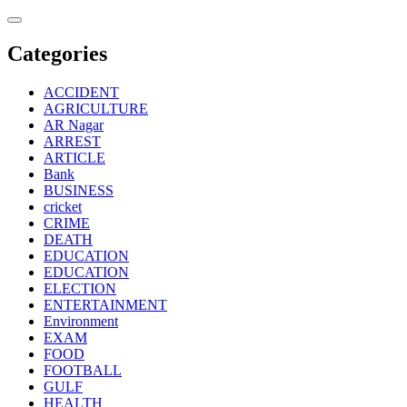
Skip
to
content
Categories
ACCIDENT
AGRICULTURE
AR Nagar
ARREST
ARTICLE
Bank
BUSINESS
cricket
CRIME
DEATH
EDUCATION
EDUCATION
ELECTION
ENTERTAINMENT
Environment
EXAM
FOOD
FOOTBALL
GULF
HEALTH