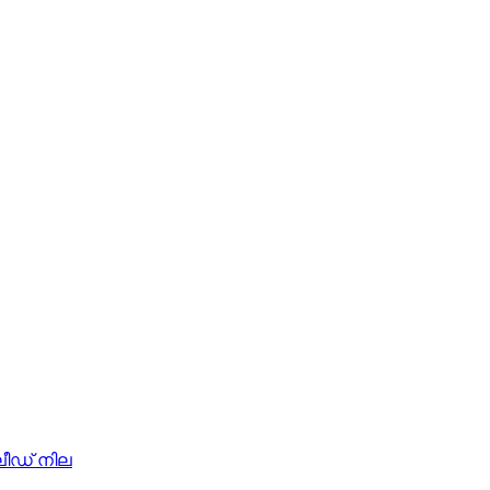
 ലീഡ് നില