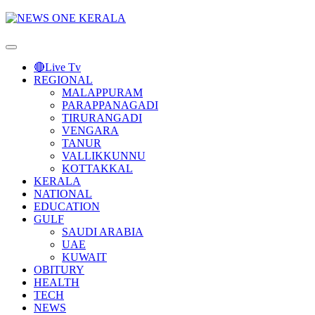
Primary
Menu
🔴Live Tv
REGIONAL
MALAPPURAM
PARAPPANAGADI
TIRURANGADI
VENGARA
TANUR
VALLIKKUNNU
KOTTAKKAL
KERALA
NATIONAL
EDUCATION
GULF
SAUDI ARABIA
UAE
KUWAIT
OBITURY
HEALTH
TECH
NEWS