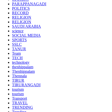
PARAPPANAGADI
POLITICS
RECORD
RELIGION
RELIGION
SAUDI ARABIA
science
SOCIAL MEDIA
SPORTS
SSLC
TANUR
Team
TECH
technology
thenhippalam
Thenhippalam
Thennala
TIRUR
TIRURANGADI
tourism
tourism
Transport
TRAVEL
TRENDING
Trending