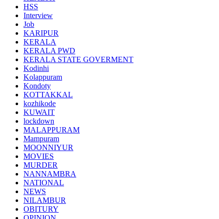
HSS
Interview
Job
KARIPUR
KERALA
KERALA PWD
KERALA STATE GOVERMENT
Kodinhi
Kolappuram
Kondoty
KOTTAKKAL
kozhikode
KUWAIT
lockdown
MALAPPURAM
Mampuram
MOONNIYUR
MOVIES
MURDER
NANNAMBRA
NATIONAL
NEWS
NILAMBUR
OBITURY
OPINION