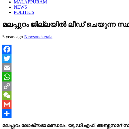
MALAPPURAM
NEWS
POLITICS
മലപ്പുറം ജില്ലയില്‍ ലീഡ് ചെയുന്ന സ്ഥ
5 years ago
Newsonekerala
Facebook
Twitter
Email
WhatsApp
Copy
Link
WeChat
Gmail
Share
മലപ്പുറം ലോക്സഭാ മണ്ഡലം- യു.ഡി.എഫ്- അബ്ദുസമദ് സമ