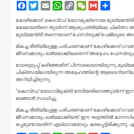
Facebook
Twitter
Email
WhatsApp
Copy
WeChat
Gmail
Share
Link
കോഴിക്കോട്: കൊവിഡ് രോഗമുക്തനായ മുഖ്യമന്ത്രി
ഭേദമായതിനെ തുടര്‍ന്ന് ആശുപത്രിയിലെ ചികിത്സ അവസാനി
മുഖ്യമന്ത്രി തന്നെയാണ് ഫേസ്ബുക്ക് പേജിലൂടെ അറി
മികച്ച രീതിയിലുള്ള പരിചരണമാണ് കോഴിക്കോട് ഗവണ്‍മ
ജീവനക്കാരും ലഭ്യമാക്കിയതെന്ന് അദ്ദേഹം ഫേസ്ബുക്
വോട്ടെടുപ്പ് കഴിഞ്ഞതിന് പിന്നാലെയായിരുന്നു മുഖ്യമന്
ചികിത്സയിലായിരുന്ന അദ്ദേഹത്തിന്റെ ആരോഗ്യനിലയില
അറിയിച്ചിരുന്നു.
”കൊവിഡ് രോഗവിമുക്തി നേടിയതിനെത്തുടര്‍ന്ന് ഇന്ന്
മടങ്ങാന്‍ സാധിച്ചു.
മികച്ച രീതിയിലുള്ള പരിചരണമാണ് കോഴിക്കോട് ഗവണ്‍മ
ജീവനക്കാരും ലഭ്യമാക്കിയത്. ഈ ഘട്ടത്തില്‍ മാനസിക
ഒപ്പമുണ്ടായതിന് എല്ലാവരോടും കടപ്പെട്ടിരിക്കുന്നു