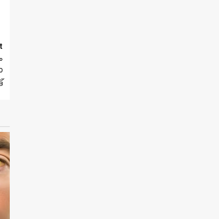
t
ം
ോ
്