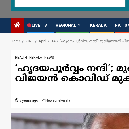
LIVE TV
REGIONAL
KERALA
NATIO
Home
2021
April
14
‘ഹൃദയപൂർവ്വം നന്ദി’; മുഖ്യമന്ത്രി
HEALTH
KERALA
NEWS
‘ഹൃദയപൂർവ്വം നന്ദി’; മ
വിജയൻ കൊവിഡ് മുക്ത
5 years ago
Newsonekerala