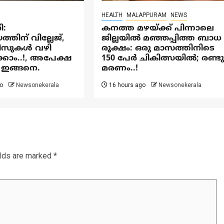
HEALTH
MALAPPURAM
NEWS
ി:
കനത്ത മഴയ്‌ക്ക് പിന്നാലെ
ിന് വില്ലേജ്,
ജില്ലയിൽ മഞ്ഞപ്പിത്ത ബാധ
ീസുകൾ വഴി
രൂക്ഷം: ഒരു മാസത്തിനിടെ
കാം..!, അപേക്ഷ
150 പേർ ചികിത്സയിൽ; രണ്ട
ഇങ്ങനെ.
മരണം..!
o
Newsonekerala
16 hours ago
Newsonekerala
elds are marked
*