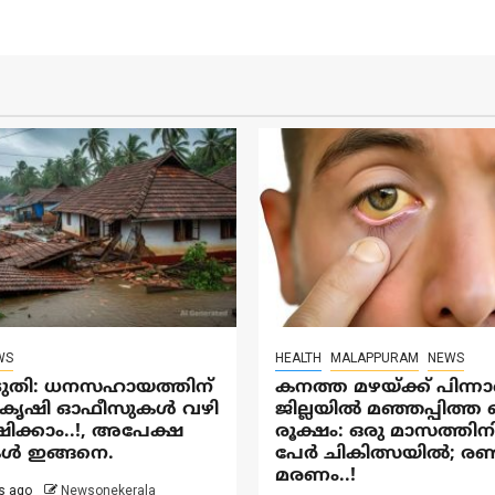
WS
HEALTH
MALAPPURAM
NEWS
ടുതി: ധനസഹായത്തിന്
കനത്ത മഴയ്‌ക്ക് പിന്ന
്, കൃഷി ഓഫീസുകൾ വഴി
ജില്ലയിൽ മഞ്ഞപ്പിത്
ക്കാം..!, അപേക്ഷ
രൂക്ഷം: ഒരു മാസത്തിന
ൾ ഇങ്ങനെ.
പേർ ചികിത്സയിൽ; രണ്
മരണം..!
s ago
Newsonekerala