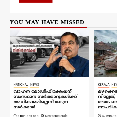
YOU MAY HAVE MISSED
NATIONAL
NEWS
KERALA
NE
വാഹന മോഡിഫിക്കേഷന്
മഴക്കെ
സംസ്ഥാന സർക്കാറുകൾക്ക്
വില്ലേജ
അധികാരമില്ലെന്ന് കേന്ദ്ര
അപേക്ഷി
സർക്കാർ
നടപടിക
8 minutes ago
Newsonekerala
42 minute