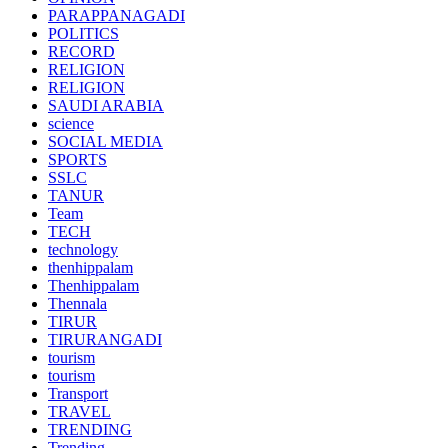
PARAPPANAGADI
POLITICS
RECORD
RELIGION
RELIGION
SAUDI ARABIA
science
SOCIAL MEDIA
SPORTS
SSLC
TANUR
Team
TECH
technology
thenhippalam
Thenhippalam
Thennala
TIRUR
TIRURANGADI
tourism
tourism
Transport
TRAVEL
TRENDING
Trending