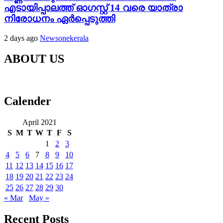
എടായിപ്പാലത്ത് ഓഗസ്റ്റ് 14 വരെ യാത്രാ
നിരോധനം ഏര്‍പ്പെടുത്തി
2 days ago
Newsonekerala
ABOUT US
Calender
April 2021
S
M
T
W
T
F
S
1
2
3
4
5
6
7
8
9
10
11
12
13
14
15
16
17
18
19
20
21
22
23
24
25
26
27
28
29
30
« Mar
May »
Recent Posts