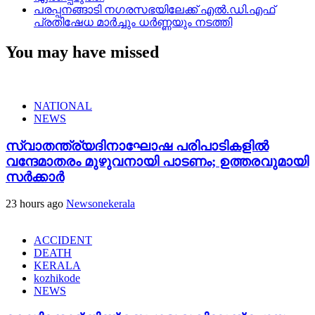
പരപ്പനങ്ങാടി നഗരസഭയിലേക്ക് എൽ.ഡി.എഫ്
പ്രതിഷേധ മാർച്ചും ധർണ്ണയും നടത്തി
You may have missed
NATIONAL
NEWS
സ്വാതന്ത്ര്യദിനാഘോഷ പരിപാടികളിൽ
വന്ദേമാതരം മുഴുവനായി പാടണം; ഉത്തരവുമായി
സർക്കാർ
23 hours ago
Newsonekerala
ACCIDENT
DEATH
KERALA
kozhikode
NEWS