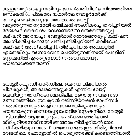
കള്ളവോട്ട് തടയുന്നതിനും ജനപ്രാതിനിധ്യ നിയമത്തിലെ
സെക്ഷന്‍ 61 പ്രകാരം യഥാര്‍ത്ഥ വോട്ടര്‍മാര്‍ക്ക്
വോട്ടുചെയ്യാനുള്ള അവകാശം ഉറപ്പ്
വരുത്തുന്നതിനുമായി കമ്മീഷന്‍ അംഗീകരിച്ച തിരിച്ചറിയല്‍
രേഖകള്‍ കൈവശം വെക്കണമെന്ന് തെരഞ്ഞെടുപ്പ്
കമീഷന്‍ അിറയിച്ചു. വോട്ടര്‍മാര്‍ തെരഞ്ഞെടുപ്പ് കമ്മീഷന്‍
അംഗീകരിച്ച ഫോട്ടോ പതിച്ച തിരിച്ചറിയല്‍ കാര്‍ഡോ
കമ്മീഷന്‍ അംഗീകരിച്ച 11 തിരിച്ചറിയല്‍ രേഖകളില്‍
ഏതെങ്കിലും ഒന്നോ വോട്ട് ചെയ്യുന്നതിനായി പോളിങ്
സ്റ്റേഷനില്‍ എത്തുമ്പോള്‍ നിര്‍ബന്ധമായും
ഹാജരാക്കേണ്ടതാണ്.
വോട്ടര്‍ ഐ.ഡി കാര്‍ഡിലെ ചെറിയ ക്ലറിക്കല്‍
പിശകുകള്‍, അക്ഷരത്തെറ്റുകള്‍ എന്നിവ വോട്ട്
ചെയ്യുന്നതിന് തടസമാകില്ല. മറ്റൊരു നിയമസഭാ
മണ്ഡലത്തിലെ ഇലക്ടറല്‍ രജിസ്‌ട്രേഷന്‍ ഓഫീസര്‍
നല്‍കിയ വോട്ടര്‍ ഐഡിയാണെങ്കിലും വോട്ടര്‍
ഹാജരാകുന്ന ബന്ധപ്പെട്ട പോളിങ് സ്റ്റേഷനിലെ വോട്ടര്‍
പട്ടികയില്‍ ആ വോട്ടറുടെ പേര് കണ്ടെത്തിയാല്‍
തിരിച്ചറിയുന്നതിനായി അത്തരം തിരിച്ചറിയല്‍ രേഖ
സ്വീകരിക്കുന്നതാണ്. അതേസമയം ഈ തിരിച്ചറിയല്‍
രേഖയിലെ ഫോട്ടോയില്‍ പൊരുത്തക്കേട് കണ്ടെത്തിയാല്‍