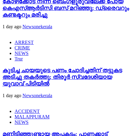
കോഴിക്കോട് നിന്ന് ബെംഗളൂരുവിലേക്ക് പോയ
കെഎസ്ആർടിസി ബസ് മറിഞ്ഞു; ഡ്രൈവറും
കണ്ടക്ടറും മരിച്ചു
1 day ago
Newsonekerala
ARREST
CRIME
NEWS
Trur
കുടിച്ച ചായയുടെ പണം ചോദിച്ചതിന് തട്ടുകട
അടിച്ചു തകർത്തു; തിരൂർ സ്വദേശിയായ
യുവാവ് പിടിയിൽ
1 day ago
Newsonekerala
ACCIDENT
MALAPPURAM
NEWS
മണ്ണിടിഞ്ഞുണ്ടായ അപകടം: പാണക്കാട്