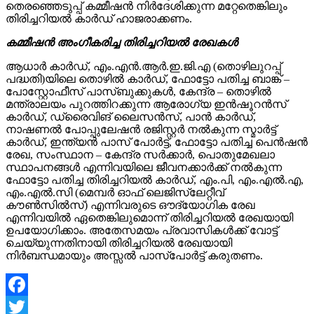
തെരഞ്ഞെടുപ്പ് കമ്മീഷന്‍ നിര്‍ദേശിക്കുന്ന മറ്റേതെങ്കിലും
തിരിച്ചറിയല്‍ കാര്‍ഡ് ഹാജരാക്കണം.
കമ്മീഷന്‍ അംഗീകരിച്ച തിരിച്ചറിയല്‍ രേഖകള്‍
ആധാര്‍ കാര്‍ഡ്, എം.എന്‍.ആര്‍.ഇ.ജി.എ (തൊഴിലുറപ്പ്
പദ്ധതി)യിലെ തൊഴില്‍ കാര്‍ഡ്, ഫോട്ടോ പതിച്ച ബാങ്ക് –
പോസ്റ്റോഫീസ് പാസ്ബുക്കുകള്‍, കേന്ദ്ര – തൊഴില്‍
മന്ത്രാലയം പുറത്തിറക്കുന്ന ആരോഗ്യ ഇന്‍ഷൂറന്‍സ്
കാര്‍ഡ്, ഡ്രൈവിങ് ലൈസന്‍സ്, പാന്‍ കാര്‍ഡ്,
നാഷണല്‍ പോപ്പുലേഷന്‍ രജിസ്റ്റര്‍ നല്‍കുന്ന സ്മാര്‍ട്ട്
കാര്‍ഡ്, ഇന്ത്യന്‍ പാസ് പോര്‍ട്ട്, ഫോട്ടോ പതിച്ച പെന്‍ഷന്‍
രേഖ, സംസ്ഥാന – കേന്ദ്ര സര്‍ക്കാര്‍, പൊതുമേഖലാ
സ്ഥാപനങ്ങള്‍ എന്നിവയിലെ ജീവനക്കാര്‍ക്ക് നല്‍കുന്ന
ഫോട്ടോ പതിച്ച തിരിച്ചറിയല്‍ കാര്‍ഡ്, എം.പി, എം.എല്‍.എ,
എം.എല്‍.സി (മെമ്പര്‍ ഓഫ് ലെജിസ്ലേറ്റീവ്
കൗണ്‍സില്‍സ്) എന്നിവരുടെ ഔദ്യോഗിക രേഖ
എന്നിവയില്‍ ഏതെങ്കിലുമൊന്ന് തിരിച്ചറിയല്‍ രേഖയായി
ഉപയോഗിക്കാം. അതേസമയം പ്രവാസികള്‍ക്ക് വോട്ട്
ചെയ്യുന്നതിനായി തിരിച്ചറിയല്‍ രേഖയായി
നിര്‍ബന്ധമായും അസ്സല്‍ പാസ്പോര്‍ട്ട് കരുതണം.
Facebook