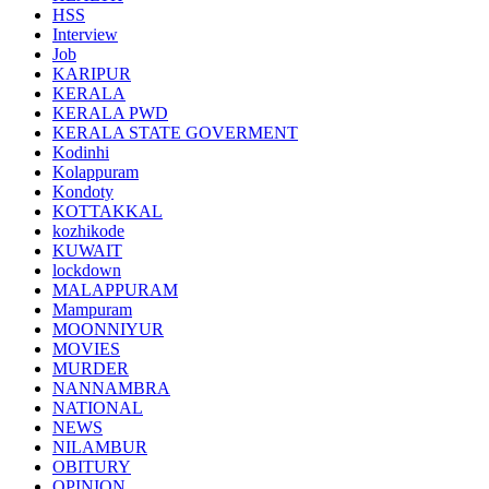
HSS
Interview
Job
KARIPUR
KERALA
KERALA PWD
KERALA STATE GOVERMENT
Kodinhi
Kolappuram
Kondoty
KOTTAKKAL
kozhikode
KUWAIT
lockdown
MALAPPURAM
Mampuram
MOONNIYUR
MOVIES
MURDER
NANNAMBRA
NATIONAL
NEWS
NILAMBUR
OBITURY
OPINION