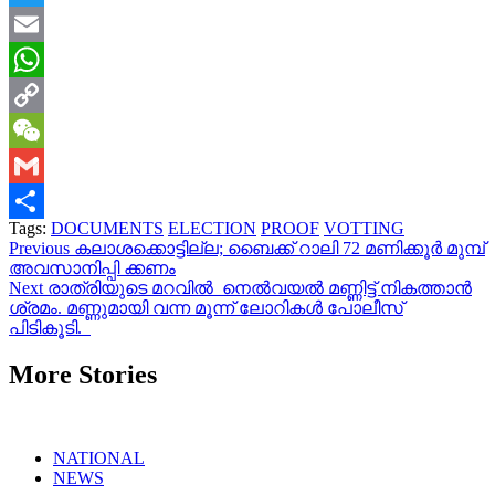
Twitter
Email
WhatsApp
Copy
Link
WeChat
Gmail
Tags:
DOCUMENTS
ELECTION
PROOF
VOTTING
Share
Continue
Previous
കലാശക്കൊട്ടില്ല; ബൈക്ക് റാലി 72 മണിക്കൂര്‍ മുമ്പ്
അവസാനിപ്പി ക്കണം
Reading
Next
രാത്രിയുടെ മറവിൽ നെൽവയൽ മണ്ണിട്ട് നികത്താൻ
ശ്രമം. മണ്ണുമായി വന്ന മൂന്ന് ലോറികൾ പോലീസ്
പിടികൂടി.
More Stories
NATIONAL
NEWS