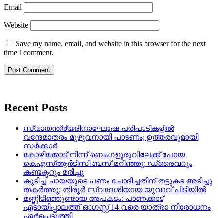
Email
Website
Save my name, email, and website in this browser for the next
time I comment.
Recent Posts
സ്വാതന്ത്ര്യദിനാഘോഷ പരിപാടികളിൽ
വന്ദേമാതരം മുഴുവനായി പാടണം; ഉത്തരവുമായി
സർക്കാർ
കോഴിക്കോട് നിന്ന് ബെംഗളൂരുവിലേക്ക് പോയ
കെഎസ്ആർടിസി ബസ് മറിഞ്ഞു; ഡ്രൈവറും
കണ്ടക്ടറും മരിച്ചു
കുടിച്ച ചായയുടെ പണം ചോദിച്ചതിന് തട്ടുകട അടിച്ചു
തകർത്തു; തിരൂർ സ്വദേശിയായ യുവാവ് പിടിയിൽ
മണ്ണിടിഞ്ഞുണ്ടായ അപകടം: പാണക്കാട്
എടായിപ്പാലത്ത് ഓഗസ്റ്റ് 14 വരെ യാത്രാ നിരോധനം
ഏര്‍പ്പെടുത്തി