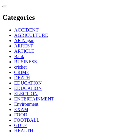
Skip
to
content
Categories
ACCIDENT
AGRICULTURE
AR Nagar
ARREST
ARTICLE
Bank
BUSINESS
cricket
CRIME
DEATH
EDUCATION
EDUCATION
ELECTION
ENTERTAINMENT
Environment
EXAM
FOOD
FOOTBALL
GULF
HEALTH