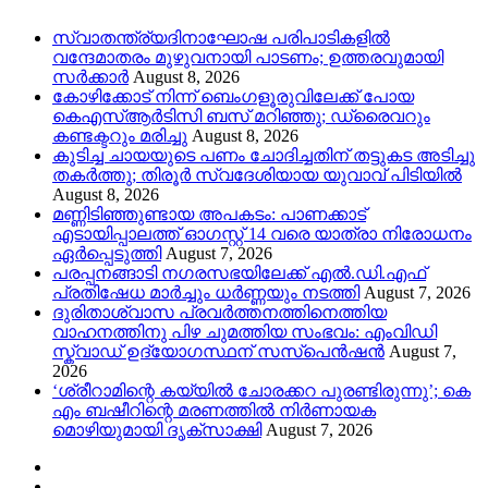
സ്വാതന്ത്ര്യദിനാഘോഷ പരിപാടികളിൽ
വന്ദേമാതരം മുഴുവനായി പാടണം; ഉത്തരവുമായി
സർക്കാർ
August 8, 2026
കോഴിക്കോട് നിന്ന് ബെംഗളൂരുവിലേക്ക് പോയ
കെഎസ്ആർടിസി ബസ് മറിഞ്ഞു; ഡ്രൈവറും
കണ്ടക്ടറും മരിച്ചു
August 8, 2026
കുടിച്ച ചായയുടെ പണം ചോദിച്ചതിന് തട്ടുകട അടിച്ചു
തകർത്തു; തിരൂർ സ്വദേശിയായ യുവാവ് പിടിയിൽ
August 8, 2026
മണ്ണിടിഞ്ഞുണ്ടായ അപകടം: പാണക്കാട്
എടായിപ്പാലത്ത് ഓഗസ്റ്റ് 14 വരെ യാത്രാ നിരോധനം
ഏര്‍പ്പെടുത്തി
August 7, 2026
പരപ്പനങ്ങാടി നഗരസഭയിലേക്ക് എൽ.ഡി.എഫ്
പ്രതിഷേധ മാർച്ചും ധർണ്ണയും നടത്തി
August 7, 2026
ദുരിതാശ്വാസ പ്രവർത്തനത്തിനെത്തിയ
വാഹനത്തിനു പിഴ ചുമത്തിയ സംഭവം: എംവിഡി
സ്ക്വാഡ് ഉദ്യോഗസ്ഥന് സസ്പെൻഷൻ
August 7,
2026
‘ശ്രീറാമിന്റെ കയ്യിൽ ചോരക്കറ പുരണ്ടിരുന്നു’; കെ
എം ബഷീറിന്റെ മരണത്തിൽ നിർണായക
മൊഴിയുമായി ദൃക്‌സാക്ഷി
August 7, 2026
Youtube
Instagram