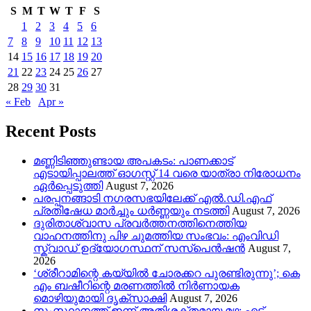
S
M
T
W
T
F
S
1
2
3
4
5
6
7
8
9
10
11
12
13
14
15
16
17
18
19
20
21
22
23
24
25
26
27
28
29
30
31
« Feb
Apr »
Recent Posts
മണ്ണിടിഞ്ഞുണ്ടായ അപകടം: പാണക്കാട്
എടായിപ്പാലത്ത് ഓഗസ്റ്റ് 14 വരെ യാത്രാ നിരോധനം
ഏര്‍പ്പെടുത്തി
August 7, 2026
പരപ്പനങ്ങാടി നഗരസഭയിലേക്ക് എൽ.ഡി.എഫ്
പ്രതിഷേധ മാർച്ചും ധർണ്ണയും നടത്തി
August 7, 2026
ദുരിതാശ്വാസ പ്രവർത്തനത്തിനെത്തിയ
വാഹനത്തിനു പിഴ ചുമത്തിയ സംഭവം: എംവിഡി
സ്ക്വാഡ് ഉദ്യോഗസ്ഥന് സസ്പെൻഷൻ
August 7,
2026
‘ശ്രീറാമിന്റെ കയ്യിൽ ചോരക്കറ പുരണ്ടിരുന്നു’; കെ
എം ബഷീറിന്റെ മരണത്തിൽ നിർണായക
മൊഴിയുമായി ദൃക്‌സാക്ഷി
August 7, 2026
സംസ്ഥാനത്ത് ഇന്ന് അതിശക്തമായ മഴ; എട്ട്