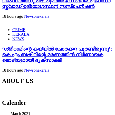
വാഹനത്തിനു പിഴ ചുമത്തിയ സംഭവം: എംവിഡി
സ്ക്വാഡ് ഉദ്യോഗസ്ഥന് സസ്പെൻഷൻ
18 hours ago
Newsonekerala
CRIME
KERALA
NEWS
‘ശ്രീറാമിന്റെ കയ്യിൽ ചോരക്കറ പുരണ്ടിരുന്നു’;
കെ എം ബഷീറിന്റെ മരണത്തിൽ നിർണായക
മൊഴിയുമായി ദൃക്‌സാക്ഷി
18 hours ago
Newsonekerala
ABOUT US
Calender
March 2021