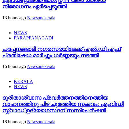
എടായിപ്പാലത്ത് ഓഗസ്റ്റ് 14 വരെ യാത്രാ
നിരോധനം ഏര്‍പ്പെടുത്തി
13 hours ago
Newsonekerala
NEWS
PARAPPANAGADI
പരപ്പനങ്ങാടി നഗരസഭയിലേക്ക് എൽ.ഡി.എഫ്
പ്രതിഷേധ മാർച്ചും ധർണ്ണയും നടത്തി
16 hours ago
Newsonekerala
KERALA
NEWS
ദുരിതാശ്വാസ പ്രവർത്തനത്തിനെത്തിയ
വാഹനത്തിനു പിഴ ചുമത്തിയ സംഭവം: എംവിഡി
സ്ക്വാഡ് ഉദ്യോഗസ്ഥന് സസ്പെൻഷൻ
18 hours ago
Newsonekerala