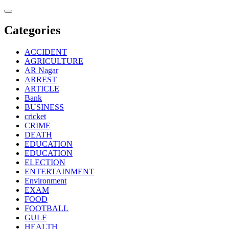
Skip
to
content
Categories
ACCIDENT
AGRICULTURE
AR Nagar
ARREST
ARTICLE
Bank
BUSINESS
cricket
CRIME
DEATH
EDUCATION
EDUCATION
ELECTION
ENTERTAINMENT
Environment
EXAM
FOOD
FOOTBALL
GULF
HEALTH