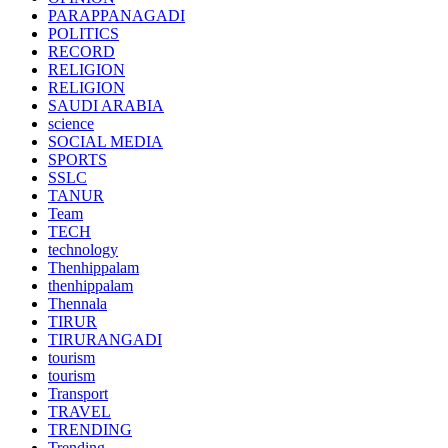
PARAPPANAGADI
POLITICS
RECORD
RELIGION
RELIGION
SAUDI ARABIA
science
SOCIAL MEDIA
SPORTS
SSLC
TANUR
Team
TECH
technology
Thenhippalam
thenhippalam
Thennala
TIRUR
TIRURANGADI
tourism
tourism
Transport
TRAVEL
TRENDING
Trending