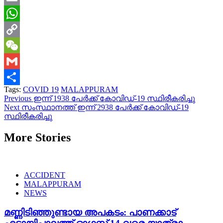
Email
WhatsApp
Copy
Link
WeChat
Gmail
Tags:
COVID 19
MALAPPURAM
Share
Continue
Previous
ഇന്ന് 1938 പേര്‍ക്ക് കോവിഡ്-19 സ്ഥിരീകരിച്ചു
Next
സംസ്ഥാനത്ത് ഇന്ന് 2938 പേര്‍ക്ക് കോവിഡ്-19
Reading
സ്ഥിരീകരിച്ചു
More Stories
ACCIDENT
MALAPPURAM
NEWS
മണ്ണിടിഞ്ഞുണ്ടായ അപകടം: പാണക്കാട്