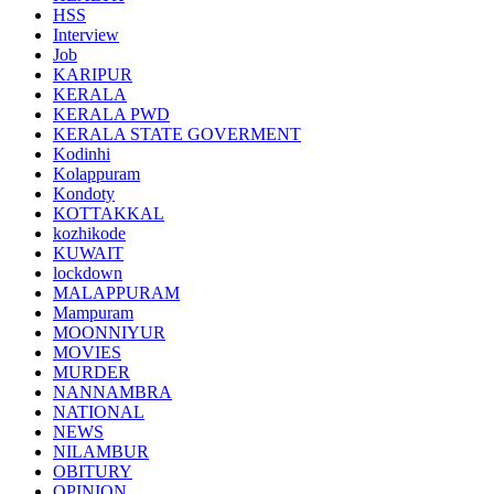
HSS
Interview
Job
KARIPUR
KERALA
KERALA PWD
KERALA STATE GOVERMENT
Kodinhi
Kolappuram
Kondoty
KOTTAKKAL
kozhikode
KUWAIT
lockdown
MALAPPURAM
Mampuram
MOONNIYUR
MOVIES
MURDER
NANNAMBRA
NATIONAL
NEWS
NILAMBUR
OBITURY
OPINION