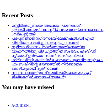
Recent Posts
മണ്ണിടിഞ്ഞുണ്ടായ അപകടം: പാണക്കാട്
എടായിപ്പാലത്ത് ഓഗസ്റ്റ് 14 വരെ യാത്രാ നിരോധനം
ഏര്‍പ്പെടുത്തി
പരപ്പനങ്ങാടി നഗരസഭയിലേക്ക് എൽ.ഡി.എഫ്
പ്രതിഷേധ മാർച്ചും ധർണ്ണയും നടത്തി
ദുരിതാശ്വാസ പ്രവർത്തനത്തിനെത്തിയ
വാഹനത്തിനു പിഴ ചുമത്തിയ സംഭവം: എംവിഡി
സ്ക്വാഡ് ഉദ്യോഗസ്ഥന് സസ്പെൻഷൻ
‘ശ്രീറാമിന്റെ കയ്യിൽ ചോരക്കറ പുരണ്ടിരുന്നു’; കെ
എം ബഷീറിന്റെ മരണത്തിൽ നിർണായക
മൊഴിയുമായി ദൃക്‌സാക്ഷി
സംസ്ഥാനത്ത് ഇന്ന് അതിശക്തമായ മഴ; എട്ട്
ജില്ലകളിൽ ഓറഞ്ച് അലേര്‍ട്ട്
You may have missed
ACCIDENT