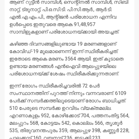
ആണ്. റുട്ടീന്‍ സാമ്പിള്‍, സെന്റിനല്‍ സാമ്പിള്‍, സിബി
നാറ്റ്, ട്രൂനാറ്റ്, പി.ഒ.സി.ടി. പി.സി.ആര്‍., ആര്‍.ടി.
എല്‍.എ.എം.പി., ആന്റിജന്‍ പരിശോധന എന്നിവ
ഉള്‍പ്പെടെ ഇതുവരെ ആകെ 91,48,957
സാമ്പിളുകളാണ് പരിശോധനയ്ക്കായി അയച്ചത്.
കഴിഞ്ഞ ദിവസങ്ങളിലുണ്ടായ 19 മരണങ്ങളാണ്
കോവിഡ്-19 മൂലമാണെന്ന് ഇന്ന് സ്ഥിരീകരിച്ചത്.
ഇതോടെ ആകെ മരണം 3564 ആയി. ഇത് കൂടാതെ
ഉണ്ടായ മരണങ്ങള്‍ എന്‍ഐവി ആലപ്പുഴയിലെ
പരിശോധനയ്ക്ക് ശേഷം സ്ഥിരീകരിക്കുന്നതാണ്.
ഇന്ന് രോഗം സ്ഥിരീകരിച്ചവരില്‍ 72 പേര്‍
സംസ്ഥാനത്തിന് പുറത്ത് നിന്നും വന്നവരാണ്. 6109
പേര്‍ക്ക് സമ്പര്‍ക്കത്തിലൂടെയാണ് രോഗം ബാധിച്ചത്.
510 പേരുടെ സമ്പര്‍ക്ക ഉറവിടം വ്യക്തമല്ല.
എറണാകുളം 952, കോഴിക്കോട് 704, പത്തനംതിട്ട 564,
മലപ്പുറം 568, കോട്ടയം 542, കൊല്ലം 566, തൃശൂര്‍
535, തിരുവനന്തപുരം 359, ആലപ്പുഴ 398, കണ്ണൂര്‍ 228,
പാലക്കാട് 160, വയനാട് 236, ഇടുക്കി 233,