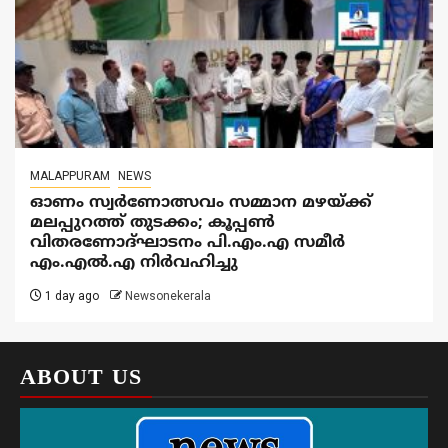
MALAPPURAM
NEWS
ഓണം സ്വർണോത്സവം സമ്മാന മഴയ്ക്ക്
മലപ്പുറത്ത് തുടക്കം; കൂപ്പൺ
വിതരണോദ്ഘാടനം പി.എം.എ സമീർ
എം.എൽ.എ നിർവഹിച്ചു
1 day ago
Newsonekerala
ABOUT US