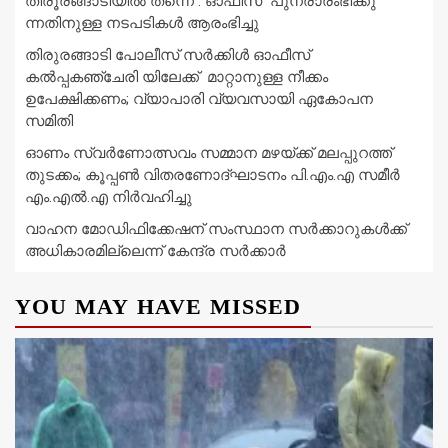
തിരൂരങ്ങാടിയിൽ തന്നെ : ഓഫീസ് പുനരാരംഭിക്കു
ന്നതിനുള്ള നടപടികൾ ആരംഭിച്ചു
തിരുരങ്ങാടി പോലീസ് സർക്കിൾ ഓഫീസ്
കൽപ്പകഞ്ചേരി യിലേക്ക് മാറ്റാനുള്ള നീക്കം
ഉപേക്ഷിക്കണം; വ്യാപാരി വ്യവസായി ഏകോപന
സമിതി
ഓണം സ്വർണോത്സവം സമ്മാന മഴയ്ക്ക് മലപ്പുറത്ത്
തുടക്കം; കൂപ്പൺ വിതരണോദ്ഘാടനം പി.എം.എ സമീർ
എം.എൽ.എ നിർവഹിച്ചു
വാഹന മോഡിഫിക്കേഷന് സംസ്ഥാന സർക്കാറുകൾക്ക്
അധികാരമില്ലെന്ന് കേന്ദ്ര സർക്കാർ
YOU MAY HAVE MISSED