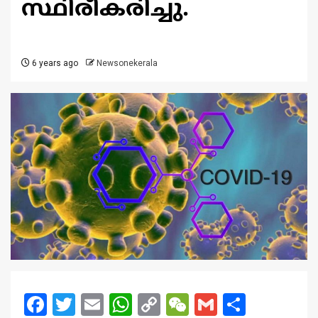
സ്ഥിരീകരിച്ചു.
6 years ago
Newsonekerala
Facebook
Twitter
Email
WhatsApp
Copy
WeChat
Gmail
Share