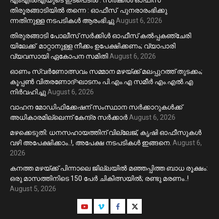
എംഎൽഎയുടെ ഇടപെടൽ : സര്‍ക്കിള്‍ ഓഫീസ്
തിരൂരങ്ങാടിയിൽ തന്നെ : ഓഫീസ് പുനരാരംഭിക്കു
ന്നതിനുള്ള നടപടികൾ ആരംഭിച്ചു
August 6, 2026
തിരുരങ്ങാടി പോലീസ് സർക്കിൾ ഓഫീസ് കൽപ്പകഞ്ചേരി
യിലേക്ക് മാറ്റാനുള്ള നീക്കം ഉപേക്ഷിക്കണം; വ്യാപാരി
വ്യവസായി ഏകോപന സമിതി
August 6, 2026
ഓണം സ്വർണോത്സവം സമ്മാന മഴയ്ക്ക് മലപ്പുറത്ത് തുടക്കം;
കൂപ്പൺ വിതരണോദ്ഘാടനം പി.എം.എ സമീർ എം.എൽ.എ
നിർവഹിച്ചു
August 6, 2026
വാഹന മോഡിഫിക്കേഷന് സംസ്ഥാന സർക്കാറുകൾക്ക്
അധികാരമില്ലെന്ന് കേന്ദ്ര സർക്കാർ
August 6, 2026
മഴക്കെടുതി: ധനസഹായത്തിന് വില്ലേജ്, കൃഷി ഓഫീസുകൾ
വഴി അപേക്ഷിക്കാം..!, അപേക്ഷ നടപടികൾ ഇങ്ങനെ.
August 6,
2026
കനത്ത മഴയ്‌ക്ക് പിന്നാലെ ജില്ലയിൽ മഞ്ഞപ്പിത്ത ബാധ രൂക്ഷം:
ഒരു മാസത്തിനിടെ 150 പേർ ചികിത്സയിൽ; രണ്ടു മരണം..!
August 5, 2026
Youtube
Instagram
Facebook
Twitter