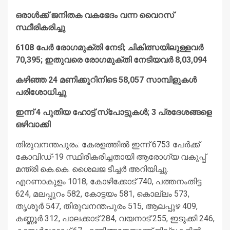
Link
ഒരാള്‍ക്ക് ജനിതക വകഭേദം വന്ന വൈറസ്
സ്ഥീരികരിച്ചു
6108 പേര്‍ രോഗമുക്തി നേടി; ചികിത്സയിലുള്ളവര്‍
70,395; ഇതുവരെ രോഗമുക്തി നേടിയവര്‍ 8,03,094
കഴിഞ്ഞ 24 മണിക്കൂറിനിടെ 58,057 സാമ്പിളുകള്‍
പരിശോധിച്ചു
ഇന്ന് 4 പുതിയ ഹോട്ട് സ്‌പോട്ടുകള്‍; 3 പ്രദേശങ്ങളെ
ഒഴിവാക്കി
തിരുവനന്തപുരം: കേരളത്തില്‍ ഇന്ന് 6753 പേര്‍ക്ക്
കോവിഡ്-19 സ്ഥിരീകരിച്ചതായി ആരോഗ്യ വകുപ്പ്
മന്ത്രി കെ.കെ. ശൈലജ ടീച്ചര്‍ അറിയിച്ചു.
എറണാകുളം 1018, കോഴിക്കോട് 740, പത്തനംതിട്ട
624, മലപ്പുറം 582, കോട്ടയം 581, കൊല്ലം 573,
തൃശൂര്‍ 547, തിരുവനന്തപുരം 515, ആലപ്പുഴ 409,
കണ്ണൂര്‍ 312, പാലക്കാട് 284, വയനാട് 255, ഇടുക്കി 246,