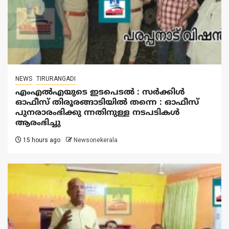
NEWS
TIRURANGADI
എംഎൽഎയുടെ ഇടപെടൽ : സര്‍ക്കിള്‍
ഓഫീസ് തിരൂരങ്ങാടിയിൽ തന്നെ : ഓഫീസ്
പുനരാരംഭിക്കു ന്നതിനുള്ള നടപടികൾ
ആരംഭിച്ചു
15 hours ago
Newsonekerala