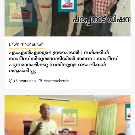
NEWS
TIRURANGADI
എംഎൽഎയുടെ ഇടപെടൽ : സര്‍ക്കിള്‍
ഓഫീസ് തിരൂരങ്ങാടിയിൽ തന്നെ : ഓഫീസ്
പുനരാരംഭിക്കു ന്നതിനുള്ള നടപടികൾ
ആരംഭിച്ചു
15 hours ago
Newsonekerala