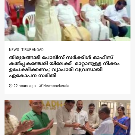
NEWS
TIRURANGADI
തിരുരങ്ങാടി പോലീസ് സർക്കിൾ ഓഫീസ്
കൽപ്പകഞ്ചേരി യിലേക്ക് മാറ്റാനുള്ള നീക്കം
ഉപേക്ഷിക്കണം; വ്യാപാരി വ്യവസായി
ഏകോപന സമിതി
22 hours ago
Newsonekerala