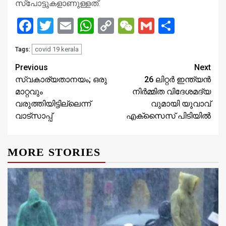
സ്‌പോട്ടുകളാണുള്ളത്.
Facebook
Twitter
Email
WhatsApp
Copy
WeChat
Gmail
Share
Link
covid 19 kerala
Tags:
Continue
Previous
Next
സ്വകാര്യതാനയം; ഒരു
26 ലിറ്റർ ഇന്ത്യൻ
Reading
മാറ്റവും
നിർമ്മിത വിദേശമദ്യ
വരുത്തിയിട്ടില്ലെന്ന്
വുമായി യുവാവ്
വാട്‌സാപ്പ്
എക്സൈസ് പിടിയിൽ
MORE STORIES