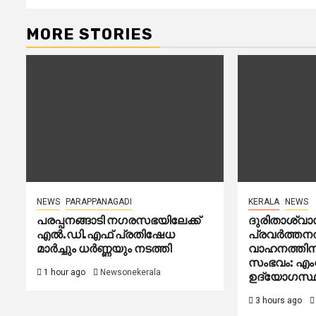
MORE STORIES
NEWS
PARAPPANAGADI
KERALA
NEWS
പരപ്പനങ്ങാടി നഗരസഭയിലേക്ക്
ദുരിതാശ്വ
എൽ.ഡി.എഫ് പ്രതിഷേധ
പ്രവർത്തനത
മാർച്ചും ധർണ്ണയും നടത്തി
വാഹനത്തിനു
സംഭവം: എംവ
1 hour ago
Newsonekerala
ഉദ്യോഗസ്
3 hours ago