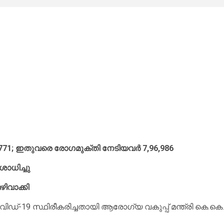
9,771; ഇതുവരെ രോഗമുക്തി നേടിയവര്‍ 7,96,986
ശോധിച്ചു
ഴിവാക്കി
കോവിഡ്-19 സ്ഥിരീകരിച്ചതായി ആരോഗ്യ വകുപ്പ് മന്ത്രി കെ.കെ.