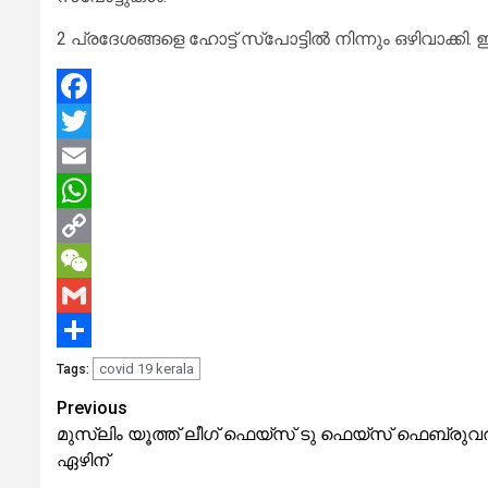
2 പ്രദേശങ്ങളെ ഹോട്ട് സ്‌പോട്ടില്‍ നിന്നും ഒഴിവാക്
Facebook
Twitter
Email
WhatsApp
Copy
Link
WeChat
Gmail
Share
covid 19 kerala
Tags:
Continue
Previous
മുസ്ലിം യൂത്ത് ലീഗ് ഫെയ്സ് ടു ഫെയ്സ് ഫെബ്രുവ
Reading
ഏഴിന്