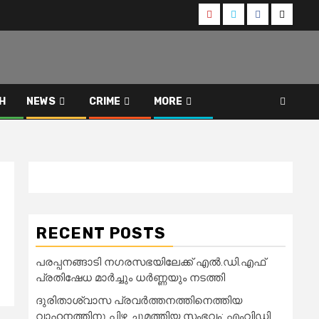
Youtube
Instagram
Facebook
Twitter
H
NEWS
CRIME
MORE
RECENT POSTS
പരപ്പനങ്ങാടി നഗരസഭയിലേക്ക് എൽ.ഡി.എഫ്
പ്രതിഷേധ മാർച്ചും ധർണ്ണയും നടത്തി
ദുരിതാശ്വാസ പ്രവർത്തനത്തിനെത്തിയ
വാഹനത്തിനു പിഴ ചുമത്തിയ സംഭവം: എംവിഡി