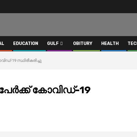
AL
EDUCATION
GULF
OBITURY
HEALTH
TEC
ോവിഡ്-19 സ്ഥിരീകരിച്ചു
േര്‍ക്ക് കോവിഡ്-19