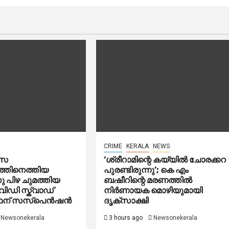
CRIME
KERALA
NEWS
ാസ
‘ശ്രീറാമിന്റെ കയ്യിൽ ചോരക്കറ
്തിനെത്തിയ
പുരണ്ടിരുന്നു’; കെ എം
 പിഴ ചുമത്തിയ
ബഷീറിന്റെ മരണത്തിൽ
ിഡി സ്ക്വാഡ്
നിർണായക മൊഴിയുമായി
ഥന് സസ്പെൻഷൻ
ദൃക്‌സാക്ഷി
Newsonekerala
3 hours ago
Newsonekerala