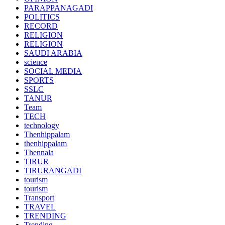
PARAPPANAGADI
POLITICS
RECORD
RELIGION
RELIGION
SAUDI ARABIA
science
SOCIAL MEDIA
SPORTS
SSLC
TANUR
Team
TECH
technology
Thenhippalam
thenhippalam
Thennala
TIRUR
TIRURANGADI
tourism
tourism
Transport
TRAVEL
TRENDING
Trending