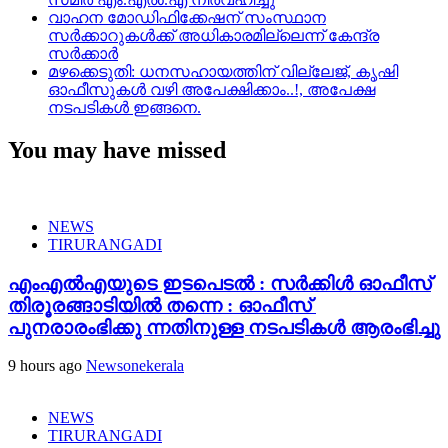
വാഹന മോഡിഫിക്കേഷന് സംസ്ഥാന
സർക്കാറുകൾക്ക് അധികാരമില്ലെന്ന് കേന്ദ്ര
സർക്കാർ
മഴക്കെടുതി: ധനസഹായത്തിന് വില്ലേജ്, കൃഷി
ഓഫീസുകൾ വഴി അപേക്ഷിക്കാം..!, അപേക്ഷ
നടപടികൾ ഇങ്ങനെ.
You may have missed
NEWS
TIRURANGADI
എംഎൽഎയുടെ ഇടപെടൽ : സര്‍ക്കിള്‍ ഓഫീസ്
തിരൂരങ്ങാടിയിൽ തന്നെ : ഓഫീസ്
പുനരാരംഭിക്കു ന്നതിനുള്ള നടപടികൾ ആരംഭിച്ചു
9 hours ago
Newsonekerala
NEWS
TIRURANGADI