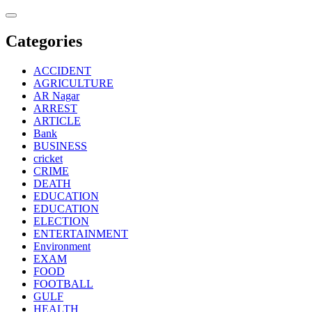
Skip
to
content
Categories
ACCIDENT
AGRICULTURE
AR Nagar
ARREST
ARTICLE
Bank
BUSINESS
cricket
CRIME
DEATH
EDUCATION
EDUCATION
ELECTION
ENTERTAINMENT
Environment
EXAM
FOOD
FOOTBALL
GULF
HEALTH