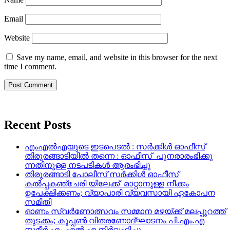
Email
Website
Save my name, email, and website in this browser for the next
time I comment.
Recent Posts
എംഎൽഎയുടെ ഇടപെടൽ : സര്‍ക്കിള്‍ ഓഫീസ്
തിരൂരങ്ങാടിയിൽ തന്നെ : ഓഫീസ് പുനരാരംഭിക്കു
ന്നതിനുള്ള നടപടികൾ ആരംഭിച്ചു
തിരുരങ്ങാടി പോലീസ് സർക്കിൾ ഓഫീസ്
കൽപ്പകഞ്ചേരി യിലേക്ക് മാറ്റാനുള്ള നീക്കം
ഉപേക്ഷിക്കണം; വ്യാപാരി വ്യവസായി ഏകോപന
സമിതി
ഓണം സ്വർണോത്സവം സമ്മാന മഴയ്ക്ക് മലപ്പുറത്ത്
തുടക്കം; കൂപ്പൺ വിതരണോദ്ഘാടനം പി.എം.എ
സമീർ എം.എൽ.എ നിർവഹിച്ചു