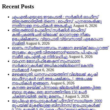
Recent Posts
എംഎൽഎയുടെ ഇടപെടൽ : സര്‍ക്കിള്‍ ഓഫീസ്
തിരൂരങ്ങാടിയിൽ തന്നെ : ഓഫീസ് പുനരാരംഭിക്കു
ന്നതിനുള്ള നടപടികൾ ആരംഭിച്ചു
August 6, 2026
തിരുരങ്ങാടി പോലീസ് സർക്കിൾ ഓഫീസ്
കൽപ്പകഞ്ചേരി യിലേക്ക് മാറ്റാനുള്ള നീക്കം
ഉപേക്ഷിക്കണം; വ്യാപാരി വ്യവസായി ഏകോപന
സമിതി
August 6, 2026
ഓണം സ്വർണോത്സവം സമ്മാന മഴയ്ക്ക് മലപ്പുറത്ത്
തുടക്കം; കൂപ്പൺ വിതരണോദ്ഘാടനം പി.എം.എ
സമീർ എം.എൽ.എ നിർവഹിച്ചു
August 6, 2026
വാഹന മോഡിഫിക്കേഷന് സംസ്ഥാന
സർക്കാറുകൾക്ക് അധികാരമില്ലെന്ന് കേന്ദ്ര
സർക്കാർ
August 6, 2026
മഴക്കെടുതി: ധനസഹായത്തിന് വില്ലേജ്, കൃഷി
ഓഫീസുകൾ വഴി അപേക്ഷിക്കാം..!, അപേക്ഷ
നടപടികൾ ഇങ്ങനെ.
August 6, 2026
കനത്ത മഴയ്‌ക്ക് പിന്നാലെ ജില്ലയിൽ മഞ്ഞപ്പിത്ത
ബാധ രൂക്ഷം: ഒരു മാസത്തിനിടെ 150 പേർ
ചികിത്സയിൽ; രണ്ടു മരണം..!
August 5, 2026
യുപിഐ ഇടപാടുകൾക്ക് ഫീസിന് സാധ്യത; 2000
രൂപയ്ക്ക് മുകളിലുള്ള ബിസിനസ് ഇടപാടുകൾക്ക്
0.25% മുതൽ 0.4% വരെ ഫീസ് ഈടാക്കിയേക്കും