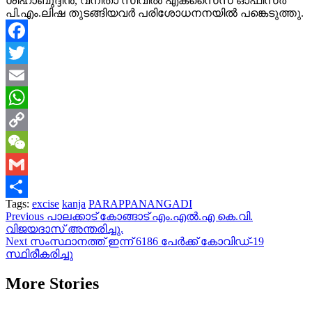
ശിഹാബുദ്ദീൻ, വനിതാ സിവിൽ എക്സൈസ് ഓഫീസർ
പി.എം.ലിഷ തുടങ്ങിയവർ പരിശോധനനയിൽ പങ്കെടുത്തു.
Facebook
Twitter
Email
WhatsApp
Copy
Link
WeChat
Gmail
Tags:
excise
kanja
PARAPPANANGADI
Share
Continue
Previous
പാലക്കാട് കോങ്ങാട് എം.എല്‍.എ കെ.വി.
വിജയദാസ് അന്തരിച്ചു.
Reading
Next
സംസ്ഥാനത്ത് ഇന്ന് 6186 പേര്‍ക്ക് കോവിഡ്-19
സ്ഥിരീകരിച്ചു
More Stories