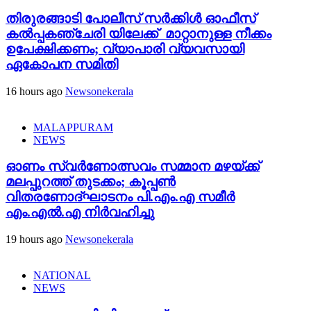
തിരുരങ്ങാടി പോലീസ് സർക്കിൾ ഓഫീസ്
കൽപ്പകഞ്ചേരി യിലേക്ക് മാറ്റാനുള്ള നീക്കം
ഉപേക്ഷിക്കണം; വ്യാപാരി വ്യവസായി
ഏകോപന സമിതി
16 hours ago
Newsonekerala
MALAPPURAM
NEWS
ഓണം സ്വർണോത്സവം സമ്മാന മഴയ്ക്ക്
മലപ്പുറത്ത് തുടക്കം; കൂപ്പൺ
വിതരണോദ്ഘാടനം പി.എം.എ സമീർ
എം.എൽ.എ നിർവഹിച്ചു
19 hours ago
Newsonekerala
NATIONAL
NEWS