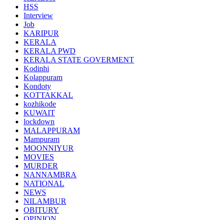
HSS
Interview
Job
KARIPUR
KERALA
KERALA PWD
KERALA STATE GOVERMENT
Kodinhi
Kolappuram
Kondoty
KOTTAKKAL
kozhikode
KUWAIT
lockdown
MALAPPURAM
Mampuram
MOONNIYUR
MOVIES
MURDER
NANNAMBRA
NATIONAL
NEWS
NILAMBUR
OBITURY
OPINION