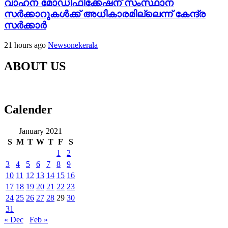
വാഹന മോഡിഫിക്കേഷന് സംസ്ഥാന
സർക്കാറുകൾക്ക് അധികാരമില്ലെന്ന് കേന്ദ്ര
സർക്കാർ
21 hours ago
Newsonekerala
ABOUT US
Calender
January 2021
S
M
T
W
T
F
S
1
2
3
4
5
6
7
8
9
10
11
12
13
14
15
16
17
18
19
20
21
22
23
24
25
26
27
28
29
30
31
« Dec
Feb »