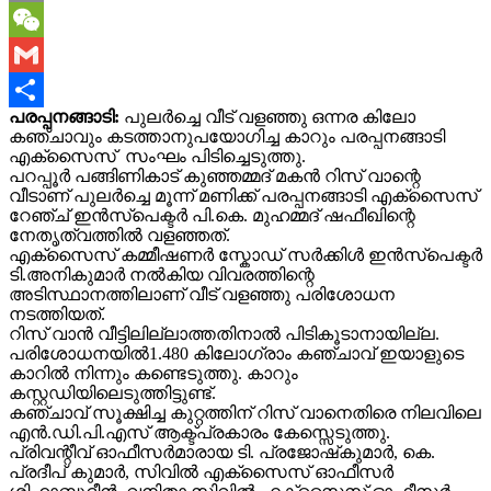
Copy
Link
WeChat
Gmail
പരപ്പനങ്ങാടി:
പുലർച്ചെ വീട് വളഞ്ഞു ഒന്നര കിലോ
Share
കഞ്ചാവും കടത്താനുപയോഗിച്ച കാറും പരപ്പനങ്ങാടി
എക്‌സൈസ് സംഘം പിടിച്ചെടുത്തു.
പറപ്പൂർ പങ്ങിണികാട് കുഞ്ഞമ്മദ് മകൻ റിസ് വാന്റെ
വീടാണ് പുലർച്ചെ മൂന്ന് മണിക്ക് പരപ്പനങ്ങാടി എക്സൈസ്
റേഞ്ച് ഇൻസ്പെക്ടർ പി.കെ. മുഹമ്മദ് ഷഫീഖിന്റെ
നേതൃത്വത്തിൽ വളഞ്ഞത്.
എക്സൈസ് കമ്മീഷണർ സ്കോഡ് സർക്കിൾ ഇൻസ്പെക്ടർ
ടി.അനികുമാർ നൽകിയ വിവരത്തിന്റെ
അടിസ്ഥാനത്തിലാണ് വീട് വളഞ്ഞു പരിശോധന
നടത്തിയത്.
റിസ് വാൻ വീട്ടിലില്ലാത്തതിനാൽ പിടികൂടാനായില്ല.
പരിശോധനയിൽ1.480 കിലോഗ്രാം കഞ്ചാവ് ഇയാളുടെ
കാറിൽ നിന്നും കണ്ടെടുത്തു. കാറും
കസ്റ്റഡിയിലെടുത്തിട്ടുണ്ട്.
കഞ്ചാവ് സൂക്ഷിച്ച കുറ്റത്തിന് റിസ് വാനെതിരെ നിലവിലെ
എൻ.ഡി.പി.എസ് ആക്ട്പ്രകാരം കേസ്സെടുത്തു.
പ്രിവന്റീവ് ഓഫീസർമാരായ ടി. പ്രജോഷ്‌കുമാർ, കെ.
പ്രദീപ് കുമാർ, സിവിൽ എക്സൈസ് ഓഫീസർ