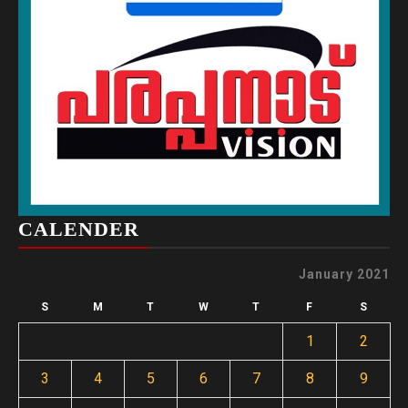
CALENDER
January 2021
S
M
T
W
T
F
S
1
2
3
4
5
6
7
8
9