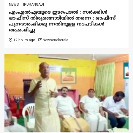
NEWS
TIRURANGADI
എംഎൽഎയുടെ ഇടപെടൽ : സര്‍ക്കിള്‍
ഓഫീസ് തിരൂരങ്ങാടിയിൽ തന്നെ : ഓഫീസ്
പുനരാരംഭിക്കു ന്നതിനുള്ള നടപടികൾ
ആരംഭിച്ചു
12 hours ago
Newsonekerala