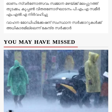
ഓണം സ്വർണോത്സവം സമ്മാന മഴയ്ക്ക് മലപ്പുറത്ത്
തുടക്കം; കൂപ്പൺ വിതരണോദ്ഘാടനം പി.എം.എ സമീർ
എം.എൽ.എ നിർവഹിച്ചു
വാഹന മോഡിഫിക്കേഷന് സംസ്ഥാന സർക്കാറുകൾക്ക്
അധികാരമില്ലെന്ന് കേന്ദ്ര സർക്കാർ
YOU MAY HAVE MISSED