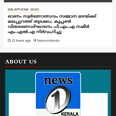
MALAPPURAM
NEWS
ഓണം സ്വർണോത്സവം സമ്മാന മഴയ്ക്ക്
മലപ്പുറത്ത് തുടക്കം; കൂപ്പൺ
വിതരണോദ്ഘാടനം പി.എം.എ സമീർ
എം.എൽ.എ നിർവഹിച്ചു
22 hours ago
Newsonekerala
ABOUT US