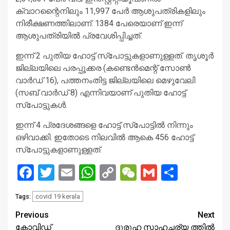
ക്വാറന്റൈനിലും 11,997 പേര്‍ ആശുപത്രികളിലും
നിരീക്ഷണത്തിലാണ്. 1384 പേരെയാണ് ഇന്ന്
ആശുപത്രിയില്‍ പ്രവേശിപ്പിച്ചത്.
ഇന്ന് 2 പുതിയ ഹോട്ട് സ്‌പോട്ടുകളാണുള്ളത്. തൃശൂര്‍
ജില്ലയിലെ പരപ്പൂക്കര (കണ്ടെന്‍മെന്റ് സോണ്‍
വാര്‍ഡ് 16), പത്തനംതിട്ട ജില്ലയിലെ മെഴുവേലി
(സബ് വാര്‍ഡ് 8) എന്നിവയാണ് പുതിയ ഹോട്ട്
സ്‌പോട്ടുകള്‍.
ഇന്ന് 4 പ്രദേശങ്ങളെ ഹോട്ട് സ്‌പോട്ടില്‍ നിന്നും
ഒഴിവാക്കി. ഇതോടെ നിലവില്‍ ആകെ 456 ഹോട്ട്
സ്‌പോട്ടുകളാണുള്ളത്.
Facebook
Twitter
Email
WhatsApp
Copy
WeChat
Gmail
Share
Link
covid 19 kerala
Tags:
Continue
Previous
Next
കോവിഡ്
ദുരൂഹ സാഹചര്യ ത്തില്‍