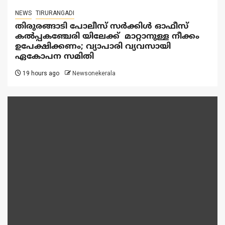
NEWS
TIRURANGADI
തിരുരങ്ങാടി പോലീസ് സർക്കിൾ ഓഫീസ്
കൽപ്പകഞ്ചേരി യിലേക്ക് മാറ്റാനുള്ള നീക്കം
ഉപേക്ഷിക്കണം; വ്യാപാരി വ്യവസായി
ഏകോപന സമിതി
19 hours ago
Newsonekerala