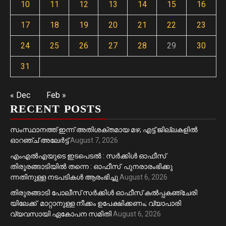
10
11
12
13
14
15
16
17
18
19
20
21
22
23
24
25
26
27
28
29
30
31
« Dec
Feb »
RECENT POSTS
സംസ്ഥാനത്ത് ഇന്ന് അതിശക്തമായ മഴ; എട്ട് ജില്ലകളിൽ
ഓറഞ്ച് അലേര്‍ട്ട്
August 7, 2026
എംഎൽഎയുടെ ഇടപെടൽ : സര്‍ക്കിള്‍ ഓഫീസ്
തിരൂരങ്ങാടിയിൽ തന്നെ : ഓഫീസ് പുനരാരംഭിക്കു
ന്നതിനുള്ള നടപടികൾ ആരംഭിച്ചു
August 6, 2026
തിരുരങ്ങാടി പോലീസ് സർക്കിൾ ഓഫീസ് കൽപ്പകഞ്ചേരി
യിലേക്ക് മാറ്റാനുള്ള നീക്കം ഉപേക്ഷിക്കണം; വ്യാപാരി
വ്യവസായി ഏകോപന സമിതി
August 6, 2026