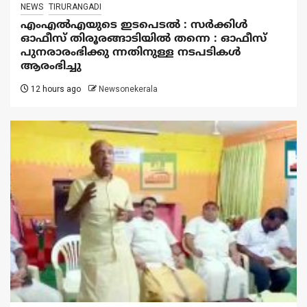
NEWS
TIRURANGADI
എംഎൽഎയുടെ ഇടപെടൽ : സര്‍ക്കിള്‍
ഓഫീസ് തിരൂരങ്ങാടിയിൽ തന്നെ : ഓഫീസ്
പുനരാരംഭിക്കു ന്നതിനുള്ള നടപടികൾ
ആരംഭിച്ചു
12 hours ago
Newsonekerala