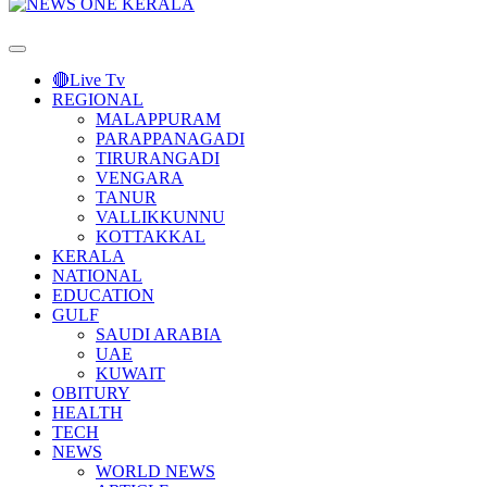
Primary
Menu
🔴Live Tv
REGIONAL
MALAPPURAM
PARAPPANAGADI
TIRURANGADI
VENGARA
TANUR
VALLIKKUNNU
KOTTAKKAL
KERALA
NATIONAL
EDUCATION
GULF
SAUDI ARABIA
UAE
KUWAIT
OBITURY
HEALTH
TECH
NEWS
WORLD NEWS