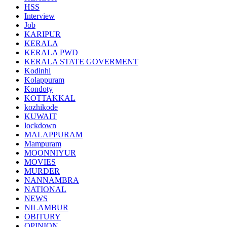
HSS
Interview
Job
KARIPUR
KERALA
KERALA PWD
KERALA STATE GOVERMENT
Kodinhi
Kolappuram
Kondoty
KOTTAKKAL
kozhikode
KUWAIT
lockdown
MALAPPURAM
Mampuram
MOONNIYUR
MOVIES
MURDER
NANNAMBRA
NATIONAL
NEWS
NILAMBUR
OBITURY
OPINION