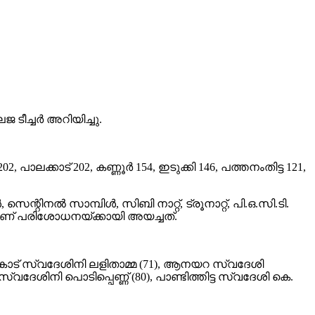
ടീച്ചര്‍ അറിയിച്ചു.
ാലക്കാട് 202, കണ്ണൂര്‍ 154, ഇടുക്കി 146, പത്തനംതിട്ട 121,
െന്റിനല്‍ സാമ്പിള്‍, സിബി നാറ്റ്, ട്രൂനാറ്റ്, പി.ഒ.സി.ടി.
കളാണ് പരിശോധനയ്ക്കായി അയച്ചത്.
ംകോട് സ്വദേശിനി ലളിതാമ്മ (71), ആനയറ സ്വദേശി
സ്വദേശിനി പൊടിപ്പെണ്ണ് (80), പാണ്ടിത്തിട്ട സ്വദേശി കെ.