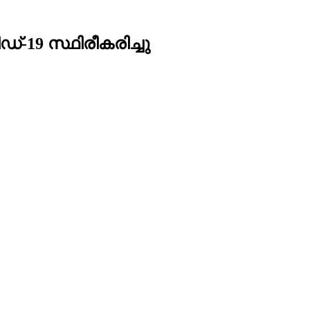
ഡ്-19 സ്ഥിരീകരിച്ചു