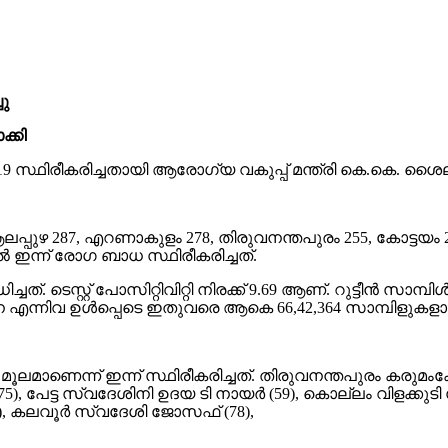
ചു
ക്കി
-19 സ്ഥിരീകരിച്ചതായി ആരോഗ്യ വകുപ്പ് മന്ത്രി കെ.കെ. ശൈലജ 
പ്പുഴ 287, എറണാകുളം 278, തിരുവനന്തപുരം 255, കോട്ടയം 202, പ
 ഇന്ന് രോഗ ബാധ സ്ഥിരീകരിച്ചത്.
െസ്റ്റ് പോസിറ്റിവിറ്റി നിരക്ക് 9.69 ആണ്. റുട്ടീന്‍ സാമ്പിള്‍, സ
ശോധന എന്നിവ ഉള്‍പ്പെടെ ഇതുവരെ ആകെ 66,42,364 സാമ്പിളു
ൂലമാണെന്ന് ഇന്ന് സ്ഥിരീകരിച്ചത്. തിരുവനന്തപുരം കരുമ
5), പേട്ട സ്വദേശിനി ഉദയ ടി നായര്‍ (59), കൊല്ലം വിളക്കുടി 
(80), കലവൂര്‍ സ്വദേശി ജോസഫ് (78),