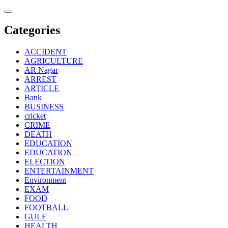
Skip
to
content
Categories
ACCIDENT
AGRICULTURE
AR Nagar
ARREST
ARTICLE
Bank
BUSINESS
cricket
CRIME
DEATH
EDUCATION
EDUCATION
ELECTION
ENTERTAINMENT
Environment
EXAM
FOOD
FOOTBALL
GULF
HEALTH