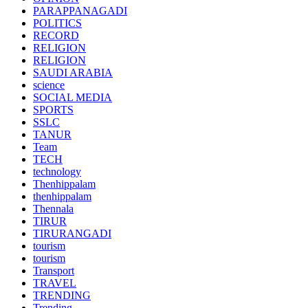
PARAPPANAGADI
POLITICS
RECORD
RELIGION
RELIGION
SAUDI ARABIA
science
SOCIAL MEDIA
SPORTS
SSLC
TANUR
Team
TECH
technology
Thenhippalam
thenhippalam
Thennala
TIRUR
TIRURANGADI
tourism
tourism
Transport
TRAVEL
TRENDING
Trending