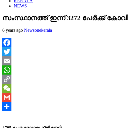
KERALA
NEWS
സംസ്ഥാനത്ത് ഇന്ന് 3272 പേര്‍ക്ക് കോവി
6 years ago
Newsonekerala
Facebook
Twitter
Email
WhatsApp
Copy
Link
WeChat
Gmail
Share
4705 പേര്‍ രോഗമുക്തി നേടി;