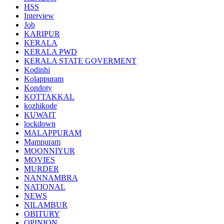
HSS
Interview
Job
KARIPUR
KERALA
KERALA PWD
KERALA STATE GOVERMENT
Kodinhi
Kolappuram
Kondoty
KOTTAKKAL
kozhikode
KUWAIT
lockdown
MALAPPURAM
Mampuram
MOONNIYUR
MOVIES
MURDER
NANNAMBRA
NATIONAL
NEWS
NILAMBUR
OBITURY
OPINION