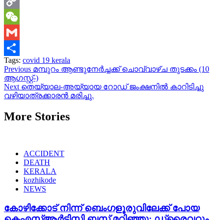
WhatsApp
Copy
Link
WeChat
Gmail
Tags:
covid 19 kerala
Share
Continue
Previous
മമ്പുറം ആണ്ടുനേര്‍ച്ചക്ക് ചൊവ്വാഴ്ച തുടക്കം (10
ആഗസ്റ്റ്-)
Reading
Next
തെയ്യാല-അയ്യായ റോഡ് ജംക്ഷനിൽ കാറിടിച്ചു
വഴിയാത്രക്കാരൻ മരിച്ചു.
More Stories
ACCIDENT
DEATH
KERALA
kozhikode
NEWS
കോഴിക്കോട് നിന്ന് ബെംഗളൂരുവിലേക്ക് പോയ
കെഎസ്ആർടിസി ബസ് മറിഞ്ഞു; ഡ്രൈവറും