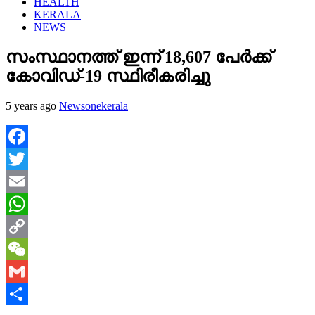
HEALTH
KERALA
NEWS
സംസ്ഥാനത്ത് ഇന്ന് 18,607 പേര്‍ക്ക്
കോവിഡ്-19 സ്ഥിരീകരിച്ചു
5 years ago
Newsonekerala
Facebook
Twitter
Email
WhatsApp
Copy
Link
WeChat
Gmail