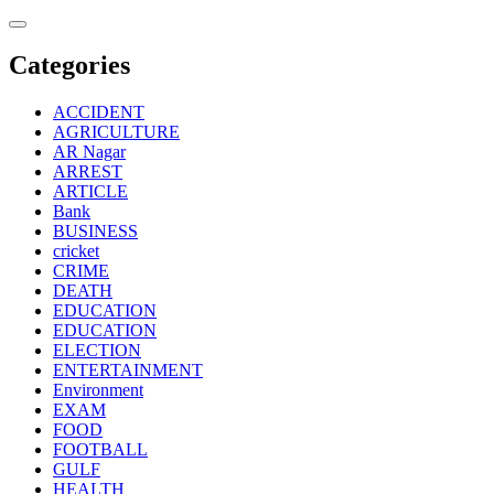
Skip
to
content
Categories
ACCIDENT
AGRICULTURE
AR Nagar
ARREST
ARTICLE
Bank
BUSINESS
cricket
CRIME
DEATH
EDUCATION
EDUCATION
ELECTION
ENTERTAINMENT
Environment
EXAM
FOOD
FOOTBALL
GULF
HEALTH