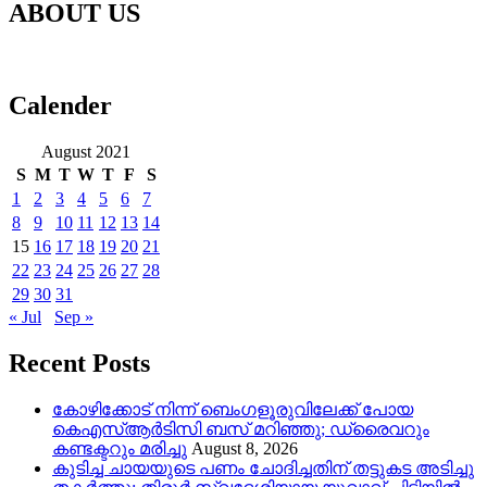
ABOUT US
Calender
August 2021
S
M
T
W
T
F
S
1
2
3
4
5
6
7
8
9
10
11
12
13
14
15
16
17
18
19
20
21
22
23
24
25
26
27
28
29
30
31
« Jul
Sep »
Recent Posts
കോഴിക്കോട് നിന്ന് ബെംഗളൂരുവിലേക്ക് പോയ
കെഎസ്ആർടിസി ബസ് മറിഞ്ഞു; ഡ്രൈവറും
കണ്ടക്ടറും മരിച്ചു
August 8, 2026
കുടിച്ച ചായയുടെ പണം ചോദിച്ചതിന് തട്ടുകട അടിച്ചു