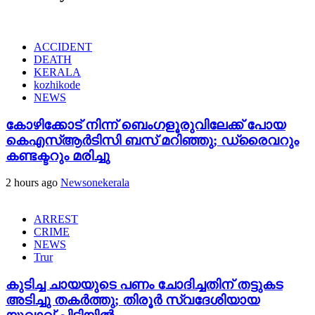
ACCIDENT
DEATH
KERALA
kozhikode
NEWS
കോഴിക്കോട് നിന്ന് ബെംഗളൂരുവിലേക്ക് പോയ
കെഎസ്ആർടിസി ബസ് മറിഞ്ഞു; ഡ്രൈവറും
കണ്ടക്ടറും മരിച്ചു
2 hours ago
Newsonekerala
ARREST
CRIME
NEWS
Trur
കുടിച്ച ചായയുടെ പണം ചോദിച്ചതിന് തട്ടുകട
അടിച്ചു തകർത്തു; തിരൂർ സ്വദേശിയായ