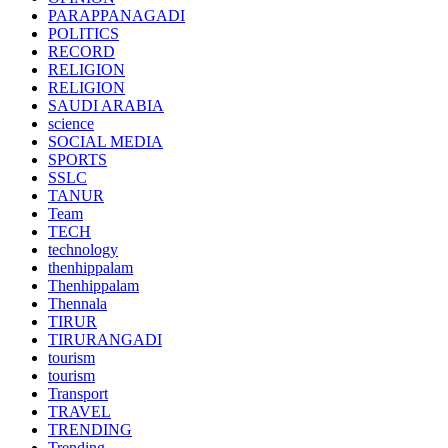
PARAPPANAGADI
POLITICS
RECORD
RELIGION
RELIGION
SAUDI ARABIA
science
SOCIAL MEDIA
SPORTS
SSLC
TANUR
Team
TECH
technology
thenhippalam
Thenhippalam
Thennala
TIRUR
TIRURANGADI
tourism
tourism
Transport
TRAVEL
TRENDING
Trending