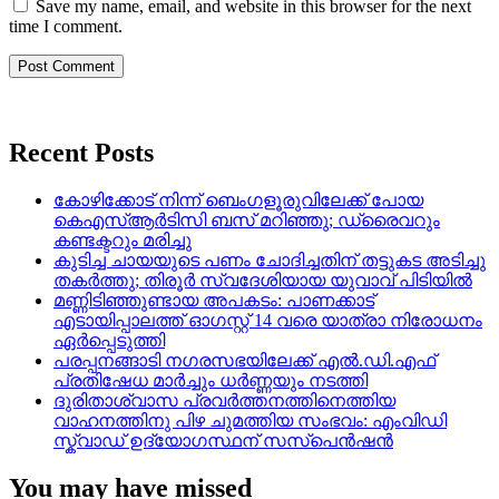
Save my name, email, and website in this browser for the next
time I comment.
Recent Posts
കോഴിക്കോട് നിന്ന് ബെംഗളൂരുവിലേക്ക് പോയ
കെഎസ്ആർടിസി ബസ് മറിഞ്ഞു; ഡ്രൈവറും
കണ്ടക്ടറും മരിച്ചു
കുടിച്ച ചായയുടെ പണം ചോദിച്ചതിന് തട്ടുകട അടിച്ചു
തകർത്തു; തിരൂർ സ്വദേശിയായ യുവാവ് പിടിയിൽ
മണ്ണിടിഞ്ഞുണ്ടായ അപകടം: പാണക്കാട്
എടായിപ്പാലത്ത് ഓഗസ്റ്റ് 14 വരെ യാത്രാ നിരോധനം
ഏര്‍പ്പെടുത്തി
പരപ്പനങ്ങാടി നഗരസഭയിലേക്ക് എൽ.ഡി.എഫ്
പ്രതിഷേധ മാർച്ചും ധർണ്ണയും നടത്തി
ദുരിതാശ്വാസ പ്രവർത്തനത്തിനെത്തിയ
വാഹനത്തിനു പിഴ ചുമത്തിയ സംഭവം: എംവിഡി
സ്ക്വാഡ് ഉദ്യോഗസ്ഥന് സസ്പെൻഷൻ
You may have missed