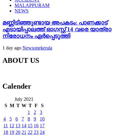
MALAPPURAM
NEWS
മണ്ണിടിഞ്ഞുണ്ടായ അപകടം: പാണക്കാട്
എടായിപ്പാലത്ത് ഓഗസ്റ്റ് 14 വരെ യാത്രാ
നിരോധനം ഏര്‍പ്പെടുത്തി
1 day ago
Newsonekerala
ABOUT US
Calender
July 2021
S
M
T
W
T
F
S
1
2
3
4
5
6
7
8
9
10
11
12
13
14
15
16
17
18
19
20
21
22
23
24