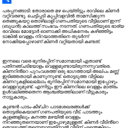
Share
പരപ്പനങ്ങാടി: തോരാതെ മഴ പെയ്തിട്ടും രാവിലെ കിണർ
വറ്റിവരണ്ടു. ചെട്ടിപ്പടി കുപ്പിവളവിൽ താമസിക്കുന്ന
തെങ്ങുകയറ്റ തൊഴിലാളി ഗണപതിയുടെ വീട്ടിലാണ് ഇന്ന്
(ബുധൻ) കാലത്ത് സംഭവം നടന്നത്. ഗണപതിയുടെ ഭാര്യ
രാവിലെ മോട്ടോർ ഓണാക്കി അധികനേരം കഴിഞ്ഞിട്ടം
ടാങ്കിൽ വെള്ളം നിറയാത്തതിനെ തുടർന്ന്
നോക്കിയപ്പോഴാണ് കിണർ വറ്റിയതായി കണ്ടത്.
ഇന്നലെ വരെ ഭൂനിരപ്പിന് സമാനമായി ഏതാണ്ട്
പതിനഞ്ചടിയോളം വെള്ളമുണ്ടായിരുന്നന്നുവത്രെ.
കിണറിൻ്റെ പുറംവശത്ത് ഒരു ഭാഗത്തായി അല്പം മണ്ണ്
ഇടിഞ്ഞതായി കാണുന്നുണ്ട്. തൊട്ടടുത്ത വീട്ടിലെ
കിണറുകളിലെല്ലാം ഭൂനിരപ്പിന് സമാനമായി ഇപ്പോഴും
വെള്ളവുമുണ്ട്. എന്നിട്ടും ഈ കിണറിലെ വെള്ളം മാത്രം
ഉൾവലിഞ്ഞതെന്ന ആശ്ചര്യത്തിലാണ് വീട്ടുകാരും
നാട്ടുകാരും.
കുണ്ടൻ പാടം-കീഴ്ചിറ പാടശേഖരങ്ങൾക്ക്
തൊട്ടരികെയാണ് ഗണപതിയുടെ വീട്. പാടത്തും
കുളങ്ങളിലും കനത്ത മഴയിൽ വെള്ളം
നിറഞ്ഞുതന്നെയാണ് ഇപ്പോഴുമുള്ളത്. കിണർ വീടിൻ്റെ
തൊട്ടടുത്ത് തന്നെയായതിനാൽ വീടിന് എന്തെങ്കിലും