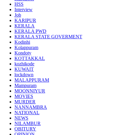
HSS
Interview
Job
KARIPUR
KERALA
KERALA PWD
KERALA STATE GOVERMENT
Kodinhi
Kolappuram
Kondoty
KOTTAKKAL
kozhikode
KUWAIT
lockdown
MALAPPURAM
Mampuram
MOONNIYUR
MOVIES
MURDER
NANNAMBRA
NATIONAL
NEWS
NILAMBUR
OBITURY
OPINION