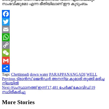
സംഭവിക്കുമോ എന്ന ഭീതിയിലാണ് ഈ കുടുംബം
Facebook
Twitter
Email
WhatsApp
Copy
Link
WeChat
Gmail
Tags:
Chettippadi
down water
PARAPPANANGADI
WELL
Share
Continue
Previous
ട്രാൻസ് ജെൻഡർ അനന്യ കുമാരി തൂങ്ങി മരിച്ച
നിലയിൽ
Reading
Next
സംസ്ഥാനത്ത് ഇന്ന് 17,481 പേര്‍ക്ക് കോവിഡ്-19
സ്ഥിരീകരിച്ചു
More Stories