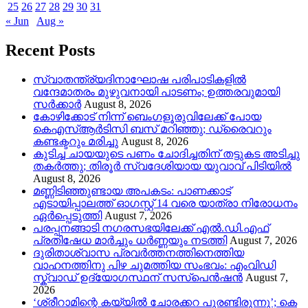
25
26
27
28
29
30
31
« Jun
Aug »
Recent Posts
സ്വാതന്ത്ര്യദിനാഘോഷ പരിപാടികളിൽ
വന്ദേമാതരം മുഴുവനായി പാടണം; ഉത്തരവുമായി
സർക്കാർ
August 8, 2026
കോഴിക്കോട് നിന്ന് ബെംഗളൂരുവിലേക്ക് പോയ
കെഎസ്ആർടിസി ബസ് മറിഞ്ഞു; ഡ്രൈവറും
കണ്ടക്ടറും മരിച്ചു
August 8, 2026
കുടിച്ച ചായയുടെ പണം ചോദിച്ചതിന് തട്ടുകട അടിച്ചു
തകർത്തു; തിരൂർ സ്വദേശിയായ യുവാവ് പിടിയിൽ
August 8, 2026
മണ്ണിടിഞ്ഞുണ്ടായ അപകടം: പാണക്കാട്
എടായിപ്പാലത്ത് ഓഗസ്റ്റ് 14 വരെ യാത്രാ നിരോധനം
ഏര്‍പ്പെടുത്തി
August 7, 2026
പരപ്പനങ്ങാടി നഗരസഭയിലേക്ക് എൽ.ഡി.എഫ്
പ്രതിഷേധ മാർച്ചും ധർണ്ണയും നടത്തി
August 7, 2026
ദുരിതാശ്വാസ പ്രവർത്തനത്തിനെത്തിയ
വാഹനത്തിനു പിഴ ചുമത്തിയ സംഭവം: എംവിഡി
സ്ക്വാഡ് ഉദ്യോഗസ്ഥന് സസ്പെൻഷൻ
August 7,
2026
‘ശ്രീറാമിന്റെ കയ്യിൽ ചോരക്കറ പുരണ്ടിരുന്നു’; കെ