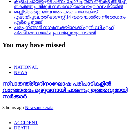
കുടിച്ച ചായയുടെ പണം ചോദിച്ചതിന് തട്ടുകട അടിച്ചു
തകർത്തു; തിരൂർ സ്വദേശിയായ യുവാവ് പിടിയിൽ
മണ്ണിടിഞ്ഞുണ്ടായ അപകടം: പാണക്കാട്
എടായിപ്പാലത്ത് ഓഗസ്റ്റ് 14 വരെ യാത്രാ നിരോധനം
ഏര്‍പ്പെടുത്തി
പരപ്പനങ്ങാടി നഗരസഭയിലേക്ക് എൽ.ഡി.എഫ്
പ്രതിഷേധ മാർച്ചും ധർണ്ണയും നടത്തി
You may have missed
NATIONAL
NEWS
സ്വാതന്ത്ര്യദിനാഘോഷ പരിപാടികളിൽ
വന്ദേമാതരം മുഴുവനായി പാടണം; ഉത്തരവുമായി
സർക്കാർ
8 hours ago
Newsonekerala
ACCIDENT
DEATH