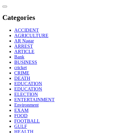
Skip
to
content
Categories
ACCIDENT
AGRICULTURE
AR Nagar
ARREST
ARTICLE
Bank
BUSINESS
cricket
CRIME
DEATH
EDUCATION
EDUCATION
ELECTION
ENTERTAINMENT
Environment
EXAM
FOOD
FOOTBALL
GULF
HEALTH