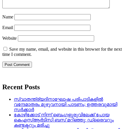
Name
Email
Website
Save my name, email, and website in this browser for the next
time I comment.
Recent Posts
സ്വാതന്ത്ര്യദിനാഘോഷ പരിപാടികളിൽ
വന്ദേമാതരം മുഴുവനായി പാടണം; ഉത്തരവുമായി
സർക്കാർ
കോഴിക്കോട് നിന്ന് ബെംഗളൂരുവിലേക്ക് പോയ
കെഎസ്ആർടിസി ബസ് മറിഞ്ഞു; ഡ്രൈവറും
കണ്ടക്ടറും മരിച്ചു