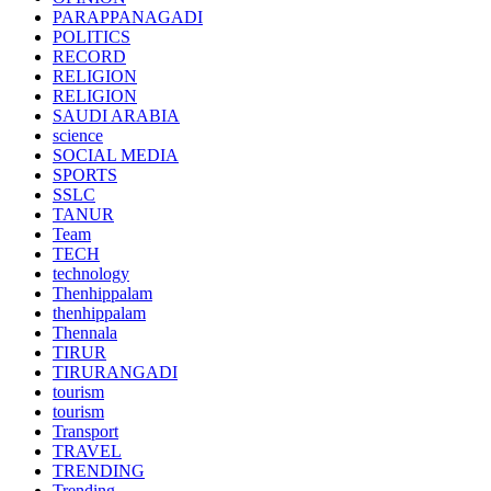
PARAPPANAGADI
POLITICS
RECORD
RELIGION
RELIGION
SAUDI ARABIA
science
SOCIAL MEDIA
SPORTS
SSLC
TANUR
Team
TECH
technology
Thenhippalam
thenhippalam
Thennala
TIRUR
TIRURANGADI
tourism
tourism
Transport
TRAVEL
TRENDING
Trending