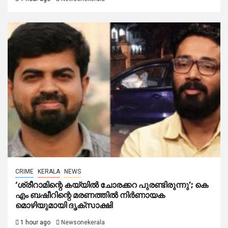
CRIME
KERALA
NEWS
‘ശ്രീറാമിന്റെ കയ്യിൽ ചോരക്കറ പുരണ്ടിരുന്നു’; കെ
എം ബഷീറിന്റെ മരണത്തിൽ നിർണായക
മൊഴിയുമായി ദൃക്‌സാക്ഷി
1 hour ago
Newsonekerala