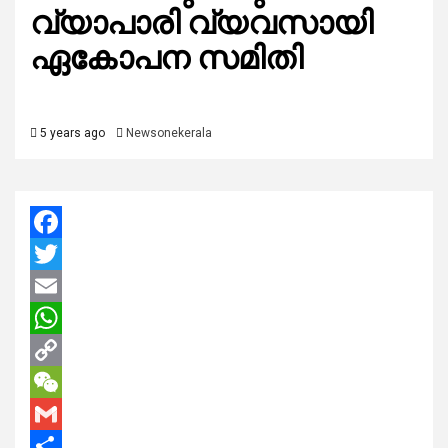
വ്യാപാരി വ്യവസായി
ഏകോപന സമിതി
5 years ago
Newsonekerala
Facebook
Twitter
Email
WhatsApp
Copy
Link
WeChat
Gmail