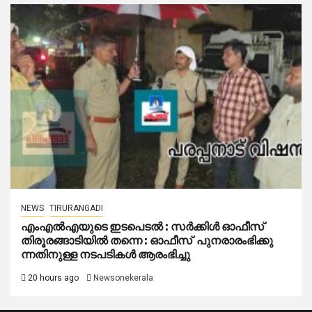
NEWS
TIRURANGADI
എംഎൽഎയുടെ ഇടപെടൽ : സര്‍ക്കിള്‍ ഓഫീസ്
തിരൂരങ്ങാടിയിൽ തന്നെ : ഓഫീസ് പുനരാരംഭിക്കു
ന്നതിനുള്ള നടപടികൾ ആരംഭിച്ചു
20 hours ago
Newsonekerala