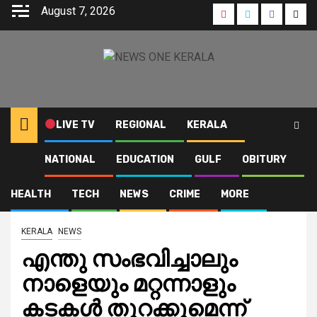
Skip
August 7, 2026
Youtube
Instagram
Faceboo
Twit
to
content
LIVE TV
REGIONAL
KERALA
NATIONAL
EDUCATION
GULF
OBITURY
Home
2021
July
16
എന്തു സംഭവിച്ചാലും നാളെയും മറ്റന്നാളും കടകള്‍ തുറക്കുമെന്ന്
വ്യാപാരി വ്യവസായി ഏകോപന സമിതി
HEALTH
TECH
NEWS
CRIME
MORE
KERALA
NEWS
എന്തു സംഭവിച്ചാലും
നാളെയും മറ്റന്നാളും
കടകള്‍ തുറക്കുമെന്ന്