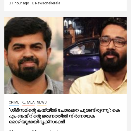
1 hour ago
Newsonekerala
CRIME
KERALA
NEWS
‘ശ്രീറാമിന്റെ കയ്യിൽ ചോരക്കറ പുരണ്ടിരുന്നു’; കെ
എം ബഷീറിന്റെ മരണത്തിൽ നിർണായക
മൊഴിയുമായി ദൃക്‌സാക്ഷി