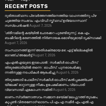
RECENT POSTS
ദുരിതാശ്വാസ പ്രവർത്തനത്തിനെത്തിയ വാഹനത്തിനു പിഴ
ചുമത്തിയ സംഭവം: എംവിഡി സ്ക്വാഡ് ഉദ്യോഗസ്ഥന്
സസ്പെൻഷൻ
August 7, 2026
‘ശ്രീറാമിന്റെ കയ്യിൽ ചോരക്കറ പുരണ്ടിരുന്നു’; കെ എം
ബഷീറിന്റെ മരണത്തിൽ നിർണായക മൊഴിയുമായി ദൃക്‌സാക്ഷി
August 7, 2026
സംസ്ഥാനത്ത് ഇന്ന് അതിശക്തമായ മഴ; എട്ട് ജില്ലകളിൽ
ഓറഞ്ച് അലേര്‍ട്ട്
August 7, 2026
എംഎൽഎയുടെ ഇടപെടൽ : സര്‍ക്കിള്‍ ഓഫീസ്
തിരൂരങ്ങാടിയിൽ തന്നെ : ഓഫീസ് പുനരാരംഭിക്കു
ന്നതിനുള്ള നടപടികൾ ആരംഭിച്ചു
August 6, 2026
തിരുരങ്ങാടി പോലീസ് സർക്കിൾ ഓഫീസ് കൽപ്പകഞ്ചേരി
യിലേക്ക് മാറ്റാനുള്ള നീക്കം ഉപേക്ഷിക്കണം; വ്യാപാരി
വ്യവസായി ഏകോപന സമിതി
August 6, 2026
ഓണം സ്വർണോത്സവം സമ്മാന മഴയ്ക്ക് മലപ്പുറത്ത് തുടക്കം;
കൂപ്പൺ വിതരണോദ്ഘാടനം പി.എം.എ സമീർ എം.എൽ.എ