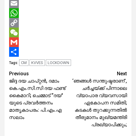
Twitter
Email
WhatsApp
Copy
Link
WeChat
Gmail
Share
CM
KVVES
LOCKDOWN
Tags:
Continue
Previous
Next
ജിദ്ദ ദയ ചാപ്റ്റന്‍, ദമാം
‘ഞങ്ങള്‍ സന്തുഷ്ടരാണ്’,
Reading
കെ.എം.സി.സി ദയ ഫണ്ട്
ചര്‍ച്ചയ്ക്ക് പിന്നാലെ
കൈമാറി; ചെമ്മാട് “ദയ”
വ്യാപാര വ്യവസായി
യുടെ പ്രവര്‍ത്തനം
ഏകോപന സമിതി;
മാതൃകാപരം: പി.എം.എ
കടകള്‍ തുറക്കുന്നതില്‍
സലാം
തീരുമാനം മുഖ്യമന്ത്രി
പ്രഖ്യാപിക്കും;