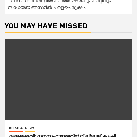
17 സംസ്ഥാനങ്ങളിൽ കനത്ത മഴയ്ക്കും കാറ്റിനും
സാധ്യത; അസമിൽ പ്രളയം രൂക്ഷം
YOU MAY HAVE MISSED
KERALA
NEWS
മഴക്കെടുതി: ധനസഹായത്തിന് വില്ലേജ്, കൃഷി