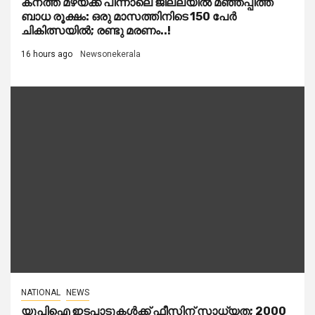
കനത്ത മഴയ്‌ക്ക് പിന്നാലെ ജില്ലയിൽ മഞ്ഞപ്പിത്ത
ബാധ രൂക്ഷം: ഒരു മാസത്തിനിടെ 150 പേർ
ചികിത്സയിൽ; രണ്ടു മരണം..!
16 hours ago
Newsonekerala
NATIONAL
NEWS
യുപിഐ ഇടപാടുകൾക്ക് ഫീസിന് സാധ്യത; 2000