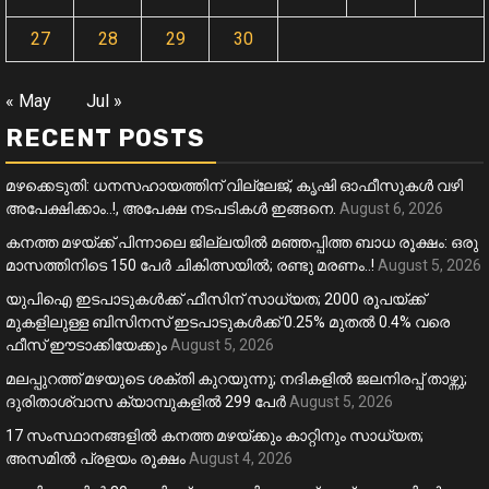
27
28
29
30
« May
Jul »
RECENT POSTS
മഴക്കെടുതി: ധനസഹായത്തിന് വില്ലേജ്, കൃഷി ഓഫീസുകൾ വഴി
അപേക്ഷിക്കാം..!, അപേക്ഷ നടപടികൾ ഇങ്ങനെ.
August 6, 2026
കനത്ത മഴയ്‌ക്ക് പിന്നാലെ ജില്ലയിൽ മഞ്ഞപ്പിത്ത ബാധ രൂക്ഷം: ഒരു
മാസത്തിനിടെ 150 പേർ ചികിത്സയിൽ; രണ്ടു മരണം..!
August 5, 2026
യുപിഐ ഇടപാടുകൾക്ക് ഫീസിന് സാധ്യത; 2000 രൂപയ്ക്ക്
മുകളിലുള്ള ബിസിനസ് ഇടപാടുകൾക്ക് 0.25% മുതൽ 0.4% വരെ
ഫീസ് ഈടാക്കിയേക്കും
August 5, 2026
മലപ്പുറത്ത് മഴയുടെ ശക്തി കുറയുന്നു; നദികളിൽ ജലനിരപ്പ് താഴ്ന്നു;
ദുരിതാശ്വാസ ക്യാമ്പുകളിൽ 299 പേർ
August 5, 2026
17 സംസ്ഥാനങ്ങളിൽ കനത്ത മഴയ്ക്കും കാറ്റിനും സാധ്യത;
അസമിൽ പ്രളയം രൂക്ഷം
August 4, 2026