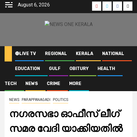
Skip
August 6, 2026
Youtube
Instagram
Faceboo
Twit
to
content
🔴LIVE TV
REGIONAL
KERALA
NATIONAL
EDUCATION
GULF
OBITURY
HEALTH
Home
2021
June
17
നഗരസഭാ ഓഫീസ് ലീഗ് സമര വേദി യാക്കിയതിൽ സി.പി.എം
പ്രതിഷേധം
TECH
NEWS
CRIME
MORE
NEWS
PARAPPANAGADI
POLITICS
നഗരസഭാ ഓഫീസ് ലീഗ്
സമര വേദി യാക്കിയതിൽ