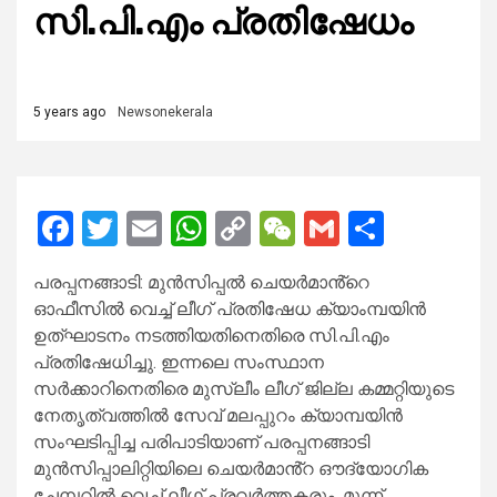
സി.പി.എം പ്രതിഷേധം
5 years ago
Newsonekerala
Facebook
Twitter
Email
WhatsApp
Copy
WeChat
Gmail
Share
Link
പരപ്പനങ്ങാടി: മുൻസിപ്പൽ ചെയർമാൻ്റെ
ഓഫീസിൽ വെച്ച് ലീഗ് പ്രതിഷേധ ക്യാംമ്പയിൻ
ഉത്ഘാടനം നടത്തിയതിനെതിരെ സി.പി.എം
പ്രതിഷേധിച്ചു. ഇന്നലെ സംസ്ഥാന
സർക്കാറിനെതിരെ മുസ്ലീം ലീഗ് ജില്ല കമ്മറ്റിയുടെ
നേതൃത്വത്തിൽ സേവ് മലപ്പുറം ക്യാമ്പയിൻ
സംഘടിപ്പിച്ച പരിപാടിയാണ് പരപ്പനങ്ങാടി
മുൻസിപ്പാലിറ്റിയിലെ ചെയർമാൻ്റ ഔദ്യോഗിക
ചേമ്പറിൽ വെച്ച് ലീഗ് പ്രവർത്തകരും, മൂന്ന്