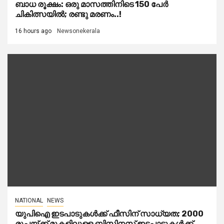
ബാധ രൂക്ഷം: ഒരു മാസത്തിനിടെ 150 പേർ
ചികിത്സയിൽ; രണ്ടു മരണം..!
16 hours ago
Newsonekerala
NATIONAL
NEWS
യുപിഐ ഇടപാടുകൾക്ക് ഫീസിന് സാധ്യത; 2000
രൂപയ്ക്ക് മുകളിലുള്ള ബിസിനസ് ഇടപാടുകൾക്ക്