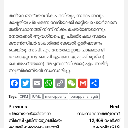
തൻ്റെ ഔദ്യോഗിക പദവിയും, സ്ഥാപനവും
രാഷ്ട്രീയ പ്രചരണ വേദിയാക്കി മാറ്റിയ ചെയർമാനെ
തൽസ്ഥാനത്ത് നിന്ന് നീക്കം ചെയ്യണമെന്നും
നേതാക്കൾ ആവശ്യപെട്ടു. പ്രതിഷേധ സമരം
കൗൺസിലർ ടി.കാർത്തികേയൻ ഉത്ഘാടനം
ചെയ്തു. സി.പി. എം നേതാക്കളായ പാലക്കണ്ടി
വേലായുധൻ, കെ.പി.എം കോയ, എ.പി.മുജീബ്,
കെ.അഫ്ത്താബ്, അച്ചമ്പാട്ട് വിശാഖ്, എം. സമീർ,
സുബ്രമണ്യൻ സംസാരിച്ചു.
Facebook
Twitter
Email
WhatsApp
Copy
WeChat
Gmail
Share
Link
CPIM
IUML
muncippality
parappananagdi
Tags:
Previous
Next
Continue
പ്രണയാഭ്യര്‍ത്ഥന
സംസ്ഥാനത്ത് ഇന്ന്
Reading
നിരസിച്ചതിന് യുവതിയെ
12,469 പേര്‍ക്ക്
കുത്തി ക്കൊലപ്പെടുത്തി.
കോവിഡ്-19