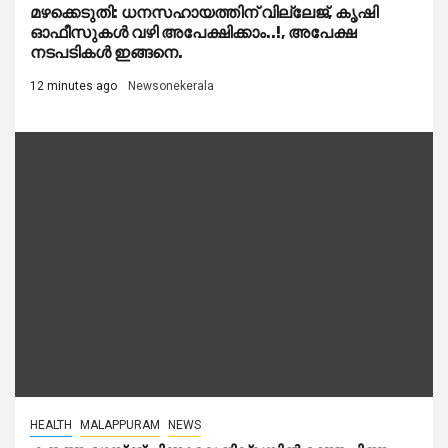
മഴക്കെടുതി: ധനസഹായത്തിന് വില്ലേജ്, കൃഷി
ഓഫീസുകൾ വഴി അപേക്ഷിക്കാം..!, അപേക്ഷ
നടപടികൾ ഇങ്ങനെ.
12 minutes ago
Newsonekerala
HEALTH
MALAPPURAM
NEWS