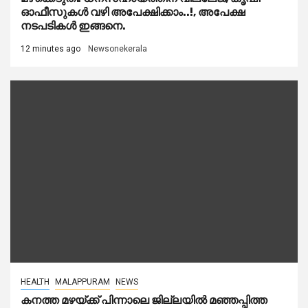
ഓഫീസുകൾ വഴി അപേക്ഷിക്കാം..!, അപേക്ഷ
നടപടികൾ ഇങ്ങനെ.
12 minutes ago
Newsonekerala
HEALTH
MALAPPURAM
NEWS
കനത്ത മഴയ്‌ക്ക് പിന്നാലെ ജില്ലയിൽ മഞ്ഞപ്പിത്ത