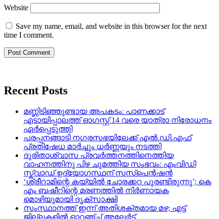
Website
Save my name, email, and website in this browser for the next
time I comment.
Recent Posts
മണ്ണിടിഞ്ഞുണ്ടായ അപകടം: പാണക്കാട്
എടായിപ്പാലത്ത് ഓഗസ്റ്റ് 14 വരെ യാത്രാ നിരോധനം
ഏര്‍പ്പെടുത്തി
പരപ്പനങ്ങാടി നഗരസഭയിലേക്ക് എൽ.ഡി.എഫ്
പ്രതിഷേധ മാർച്ചും ധർണ്ണയും നടത്തി
ദുരിതാശ്വാസ പ്രവർത്തനത്തിനെത്തിയ
വാഹനത്തിനു പിഴ ചുമത്തിയ സംഭവം: എംവിഡി
സ്ക്വാഡ് ഉദ്യോഗസ്ഥന് സസ്പെൻഷൻ
‘ശ്രീറാമിന്റെ കയ്യിൽ ചോരക്കറ പുരണ്ടിരുന്നു’; കെ
എം ബഷീറിന്റെ മരണത്തിൽ നിർണായക
മൊഴിയുമായി ദൃക്‌സാക്ഷി
സംസ്ഥാനത്ത് ഇന്ന് അതിശക്തമായ മഴ; എട്ട്
ജില്ലകളിൽ ഓറഞ്ച് അലേര്‍ട്ട്