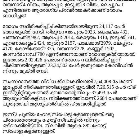
വയനാട് 4 വീതം, ആലപ്പുഴ, ഇടുക്കി 3 വീതം, മലപ്പുറം 1
എന്നിങ്ങനെ ആരോഗ്യ പ്രവര്‍ത്തകര്‍ക്കാണ് രോഗം
ബാധിച്ചത്.
രോഗം സ്ഥിരീകരിച്ച് ചികിത്സയിലായിരുന്ന 24,117 പേര്‍
രോഗമുക്തി നേടി. തിരുവനന്തപുരം 2023, കൊല്ലം 432,
പത്തനംതിട്ട 982, ആലപ്പുഴ 2014, കോട്ടയം 1310, ഇടുക്കി 741,
എറണാകുളം 2424, തൃശൂര്‍ 2157, പാലക്കാട് 2979, മലപ്പുറം
4170, കോഴിക്കോട് 2375, വയനാട് 228, കണ്ണൂര്‍ 1502,
കാസര്‍ഗോഡ് 780 എന്നിങ്ങനേയാണ് രോഗമുക്തിയായത്.
ഇതോടെ 2,02,426 പേരാണ് രോഗം സ്ഥിരീകരിച്ച് ഇനി
ചികിത്സയിലുള്ളത്. 23,34,502 പേര്‍ ഇതുവരെ കോവിഡില്‍
നിന്നും മുക്തി നേടി.
സംസ്ഥാനത്തെ വിവിധ ജില്ലകളിലായി 7,64,008 പേരാണ്
ഇപ്പോള്‍ നിരീക്ഷണത്തിലുള്ളത്. ഇവരില്‍ 7,26,515 പേര്‍ വീട്/
ഇന്‍സ്റ്റിറ്റിയൂഷണല്‍ ക്വാറന്റൈനിലും 37,493 പേര്‍
ആശുപത്രികളിലും നിരീക്ഷണത്തിലാണ്. 2684 പേരെയാണ്
പുതുതായി ആശുപത്രിയില്‍ പ്രവേശിപ്പിച്ചത്.
ഇന്ന് 2 പുതിയ ഹോട്ട് സ്‌പോട്ടുകളാണുള്ളത്. ഒരു
പ്രദേശത്തേയും ഹോട്ട് സ്‌പോട്ടില്‍ നിന്നും
ഒഴിവാക്കിയിട്ടില്ല. നിലവില്‍ ആകെ 885 ഹോട്ട്
സ്‌പോട്ടുകളാണുള്ളത്.