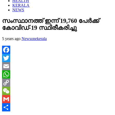
HEALTH
KERALA
NEWS
സംസ്ഥാനത്ത് ഇന്ന് 19,760 പേര്‍ക്ക്
കോവിഡ്-19 സ്ഥിരീകരിച്ചു
5 years ago
Newsonekerala
Facebook
Twitter
Email
WhatsApp
Copy
Link
WeChat
Gmail