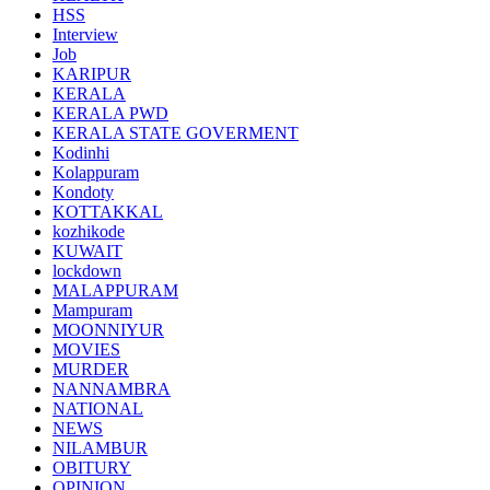
HSS
Interview
Job
KARIPUR
KERALA
KERALA PWD
KERALA STATE GOVERMENT
Kodinhi
Kolappuram
Kondoty
KOTTAKKAL
kozhikode
KUWAIT
lockdown
MALAPPURAM
Mampuram
MOONNIYUR
MOVIES
MURDER
NANNAMBRA
NATIONAL
NEWS
NILAMBUR
OBITURY
OPINION