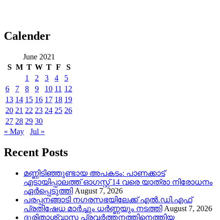
Calender
June 2021
S
M
T
W
T
F
S
1
2
3
4
5
6
7
8
9
10
11
12
13
14
15
16
17
18
19
20
21
22
23
24
25
26
27
28
29
30
« May
Jul »
Recent Posts
മണ്ണിടിഞ്ഞുണ്ടായ അപകടം: പാണക്കാട്
എടായിപ്പാലത്ത് ഓഗസ്റ്റ് 14 വരെ യാത്രാ നിരോധനം
ഏര്‍പ്പെടുത്തി
August 7, 2026
പരപ്പനങ്ങാടി നഗരസഭയിലേക്ക് എൽ.ഡി.എഫ്
പ്രതിഷേധ മാർച്ചും ധർണ്ണയും നടത്തി
August 7, 2026
ദുരിതാശ്വാസ പ്രവർത്തനത്തിനെത്തിയ