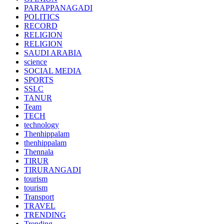
PARAPPANAGADI
POLITICS
RECORD
RELIGION
RELIGION
SAUDI ARABIA
science
SOCIAL MEDIA
SPORTS
SSLC
TANUR
Team
TECH
technology
Thenhippalam
thenhippalam
Thennala
TIRUR
TIRURANGADI
tourism
tourism
Transport
TRAVEL
TRENDING
Trending