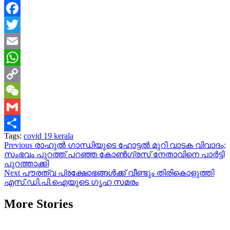
Facebook
Twitter
Email
WhatsApp
Copy
Link
WeChat
Gmail
Tags:
covid 19 kerala
Share
Continue
Previous
രാഹുൽ ഗാന്ധിയുടെ ഹോട്ടൽ മുറി വാടക വിവാദം;
സംഭവം പുറത്ത് പറഞ്ഞ കോൺഗ്രസ് നേതാവിനെ പാർട്ടി
Reading
പുറത്താക്കി
Next
പൗരത്വ പ്രക്ഷോഭങ്ങൾക്ക് വീണ്ടും തിരികൊളുത്തി
എസ്.ഡി.പി.ഐയുടെ ഗൃഹ സമരം
More Stories