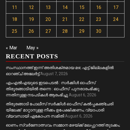
11
12
13
14
15
16
17
18
19
20
21
22
23
24
25
26
27
28
29
30
« Mar
May »
RECENT POSTS
സംസ്ഥാനത്ത് ഇന്ന് അതിശക്തമായ മഴ; എട്ട് ജില്ലകളിൽ
ഓറഞ്ച് അലേര്‍ട്ട്
August 7, 2026
എംഎൽഎയുടെ ഇടപെടൽ : സര്‍ക്കിള്‍ ഓഫീസ്
തിരൂരങ്ങാടിയിൽ തന്നെ : ഓഫീസ് പുനരാരംഭിക്കു
ന്നതിനുള്ള നടപടികൾ ആരംഭിച്ചു
August 6, 2026
തിരുരങ്ങാടി പോലീസ് സർക്കിൾ ഓഫീസ് കൽപ്പകഞ്ചേരി
യിലേക്ക് മാറ്റാനുള്ള നീക്കം ഉപേക്ഷിക്കണം; വ്യാപാരി
വ്യവസായി ഏകോപന സമിതി
August 6, 2026
ഓണം സ്വർണോത്സവം സമ്മാന മഴയ്ക്ക് മലപ്പുറത്ത് തുടക്കം;