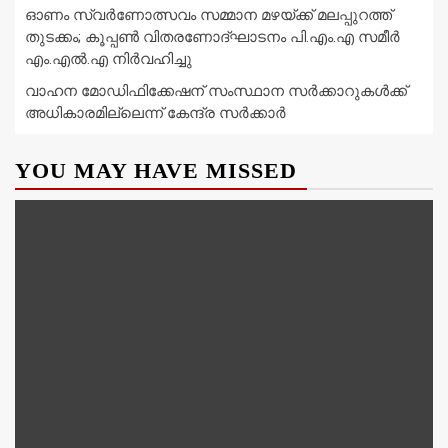
ഓണം സ്വർണോത്സവം സമ്മാന മഴയ്ക്ക് മലപ്പുറത്ത്
തുടക്കം; കൂപ്പൺ വിതരണോദ്ഘാടനം പി.എം.എ സമീർ
എം.എൽ.എ നിർവഹിച്ചു
വാഹന മോഡിഫിക്കേഷന് സംസ്ഥാന സർക്കാറുകൾക്ക്
അധികാരമില്ലെന്ന് കേന്ദ്ര സർക്കാർ
YOU MAY HAVE MISSED