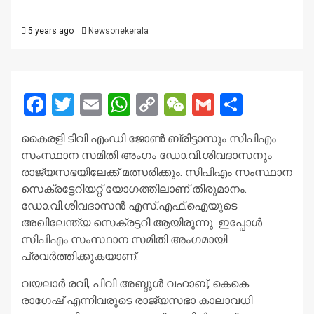
5 years ago
Newsonekerala
Facebook
Twitter
Email
WhatsApp
Copy
WeChat
Gmail
Share
Link
കൈരളി ടിവി എംഡി ജോണ്‍ ബ്രിട്ടാസും സിപിഎം
സംസ്ഥാന സമിതി അംഗം ഡോ.വി.ശിവദാസനും
രാജ്യസഭയിലേക്ക് മത്സരിക്കും. സിപിഎം സംസ്ഥാന
സെക്രട്ടേറിയറ്റ് യോഗത്തിലാണ് തീരുമാനം.
ഡോ.വി.ശിവദാസന്‍ എസ്.എഫ്.ഐയുടെ
അഖിലേന്ത്യ സെക്രട്ടറി ആയിരുന്നു. ഇപ്പോള്‍
സിപിഎം സംസ്ഥാന സമിതി അംഗമായി
പ്രവര്‍ത്തിക്കുകയാണ്.
വയലാര്‍ രവി, പിവി അബ്ദുള്‍ വഹാബ്, കെകെ
രാഗേഷ് എന്നിവരുടെ രാജ്യസഭാ കാലാവധി