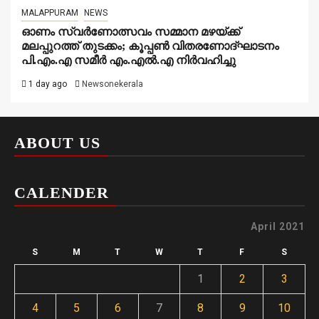
MALAPPURAM
NEWS
ഓണം സ്വർണോത്സവം സമ്മാന മഴയ്ക്ക്
മലപ്പുറത്ത് തുടക്കം; കൂപ്പൺ വിതരണോദ്ഘാടനം
പി.എം.എ സമീർ എം.എൽ.എ നിർവഹിച്ചു
1 day ago
Newsonekerala
ABOUT US
CALENDER
April 2021
S
M
T
W
T
F
S
1
2
3
4
5
6
7
8
9
10