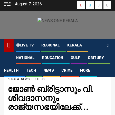
Skip
August 7, 2026
Youtube
Instagram
Faceboo
Twit
to
content
🔴LIVE TV
REGIONAL
KERALA
NATIONAL
EDUCATION
GULF
OBITURY
Home
2021
April
16
ജോണ്‍ ബ്രിട്ടാസും വി. ശിവദാസനും രാജ്യസഭയിലേക്ക്…
HEALTH
TECH
NEWS
CRIME
MORE
KERALA
NEWS
POLITICS
ജോണ്‍ ബ്രിട്ടാസും വി.
ശിവദാസനും
രാജ്യസഭയിലേക്ക്…