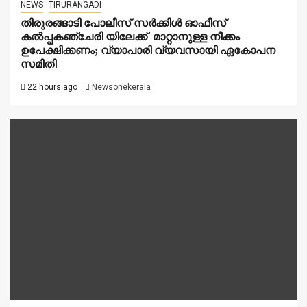
NEWS
TIRURANGADI
തിരുരങ്ങാടി പോലീസ് സർക്കിൾ ഓഫീസ്
കൽപ്പകഞ്ചേരി യിലേക്ക് മാറ്റാനുള്ള നീക്കം
ഉപേക്ഷിക്കണം; വ്യാപാരി വ്യവസായി ഏകോപന
സമിതി
22 hours ago
Newsonekerala