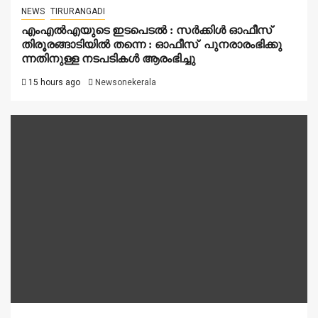
NEWS
TIRURANGADI
എംഎൽഎയുടെ ഇടപെടൽ : സര്‍ക്കിള്‍ ഓഫീസ്
തിരൂരങ്ങാടിയിൽ തന്നെ : ഓഫീസ് പുനരാരംഭിക്കു
ന്നതിനുള്ള നടപടികൾ ആരംഭിച്ചു
15 hours ago
Newsonekerala