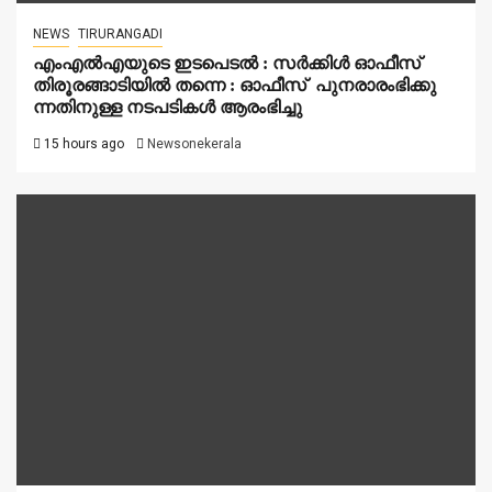
NEWS
TIRURANGADI
എംഎൽഎയുടെ ഇടപെടൽ : സര്‍ക്കിള്‍ ഓഫീസ്
തിരൂരങ്ങാടിയിൽ തന്നെ : ഓഫീസ് പുനരാരംഭിക്കു
ന്നതിനുള്ള നടപടികൾ ആരംഭിച്ചു
15 hours ago
Newsonekerala