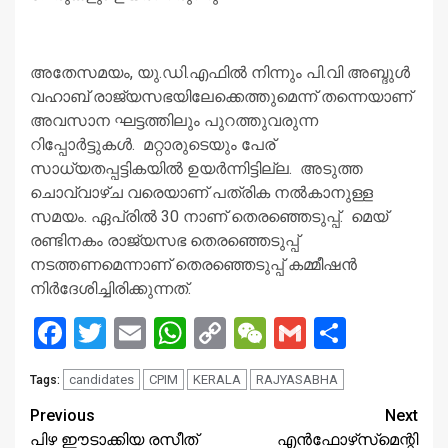
അതേസമയം, യു.ഡി.എഫില്‍ നിന്നും പി.വി അബ്ദുള്‍
വഹാബ് രാജ്യസഭയിലേക്കെത്തുമെന്ന് തന്നെയാണ്
അവസാന ഘട്ടത്തിലും പുറത്തുവരുന്ന
റിപ്പോര്‍ട്ടുകള്‍. മറ്റാരുടെയും പേര്
സാധ്യതപ്പട്ടികയില്‍ ഉയര്‍ന്നിട്ടില്ല. അടുത്ത
ചൊവ്വാഴ്ച വരെയാണ് പത്രിക നല്‍കാനുള്ള
സമയം. ഏപ്രില്‍ 30 നാണ് തെരഞ്ഞെടുപ്പ്. മെയ്
രണ്ടിനകം രാജ്യസഭ തെരഞ്ഞെടുപ്പ്
നടത്തണമെന്നാണ് തെരഞ്ഞെടുപ്പ് കമ്മീഷന്‍
നിര്‍ദേശിച്ചിരിക്കുന്നത്.
Facebook
Twitter
Email
WhatsApp
Copy
WeChat
Gmail
Share
Link
candidates
CPIM
KERALA
RAJYASABHA
Tags:
Continue
Previous
Next
പിഴ ഈടാക്കിയ രസീത്
എന്‍ഫോഴ്‌സ്‌മെന്റി