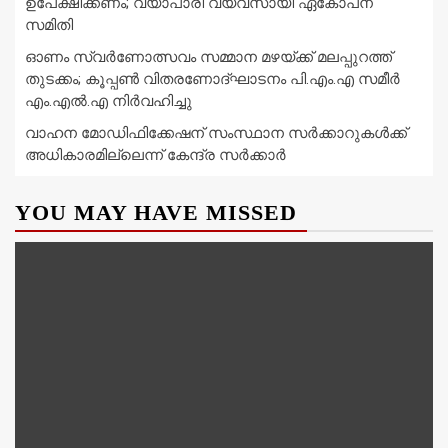
ഉപേക്ഷിക്കണം; വ്യാപാരി വ്യവസായി ഏകോപന
സമിതി
ഓണം സ്വർണോത്സവം സമ്മാന മഴയ്ക്ക് മലപ്പുറത്ത്
തുടക്കം; കൂപ്പൺ വിതരണോദ്ഘാടനം പി.എം.എ സമീർ
എം.എൽ.എ നിർവഹിച്ചു
വാഹന മോഡിഫിക്കേഷന് സംസ്ഥാന സർക്കാറുകൾക്ക്
അധികാരമില്ലെന്ന് കേന്ദ്ര സർക്കാർ
YOU MAY HAVE MISSED