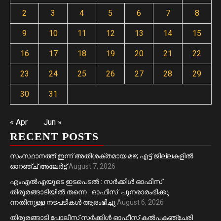
2
3
4
5
6
7
8
9
10
11
12
13
14
15
16
17
18
19
20
21
22
23
24
25
26
27
28
29
30
31
« Apr
Jun »
RECENT POSTS
സംസ്ഥാനത്ത് ഇന്ന് അതിശക്തമായ മഴ; എട്ട് ജില്ലകളിൽ
ഓറഞ്ച് അലേര്‍ട്ട്
August 7, 2026
എംഎൽഎയുടെ ഇടപെടൽ : സര്‍ക്കിള്‍ ഓഫീസ്
തിരൂരങ്ങാടിയിൽ തന്നെ : ഓഫീസ് പുനരാരംഭിക്കു
ന്നതിനുള്ള നടപടികൾ ആരംഭിച്ചു
August 6, 2026
തിരുരങ്ങാടി പോലീസ് സർക്കിൾ ഓഫീസ് കൽപ്പകഞ്ചേരി