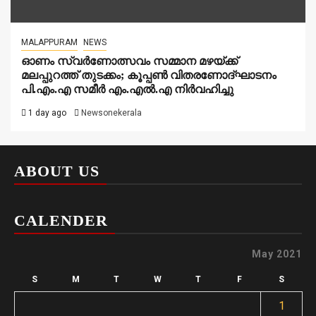
MALAPPURAM
NEWS
ഓണം സ്വർണോത്സവം സമ്മാന മഴയ്ക്ക്
മലപ്പുറത്ത് തുടക്കം; കൂപ്പൺ വിതരണോദ്ഘാടനം
പി.എം.എ സമീർ എം.എൽ.എ നിർവഹിച്ചു
1 day ago
Newsonekerala
ABOUT US
CALENDER
May 2021
S
M
T
W
T
F
S
1