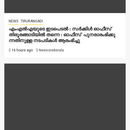
NEWS
TIRURANGADI
എംഎൽഎയുടെ ഇടപെടൽ : സര്‍ക്കിള്‍ ഓഫീസ്
തിരൂരങ്ങാടിയിൽ തന്നെ : ഓഫീസ് പുനരാരംഭിക്കു
ന്നതിനുള്ള നടപടികൾ ആരംഭിച്ചു
16 hours ago
Newsonekerala