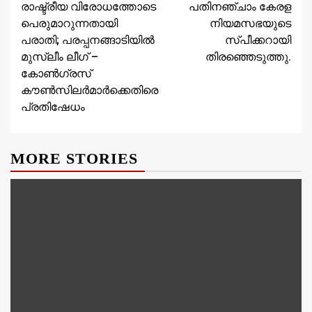
രാഷ്ട്രീയ വിരോധത്തോടെ
പതിനഞ്ചാം കേരള
പെരുമാറുന്നതായി
നിയമസഭയുടെ
പരാതി; പരപ്പനങ്ങാടിയിൽ
സ്പീക്കറായി
മുസ്ലീം ലീഗ് –
തിരഞ്ഞെടുത്തു.
കോൺഗ്രസ്
കൗൺസിലർമാർക്കെതിരെ
പ്രതിഷേധം
MORE STORIES