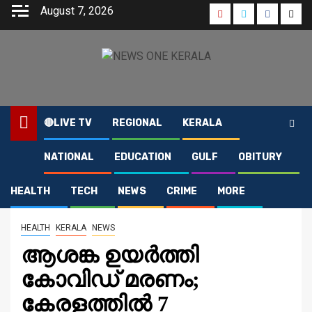
Skip
August 7, 2026
Youtube
Instagram
Faceboo
Twit
to
content
🔴LIVE TV
REGIONAL
KERALA
NATIONAL
EDUCATION
GULF
OBITURY
Home
2021
May
24
ആശങ്ക ഉയർത്തി കോവിഡ് മരണം; കേരളത്തിൽ 7 ദിവസത്തിനിടെ
1039 മരണം
HEALTH
TECH
NEWS
CRIME
MORE
HEALTH
KERALA
NEWS
ആശങ്ക ഉയർത്തി
കോവിഡ് മരണം;
കേരളത്തിൽ 7