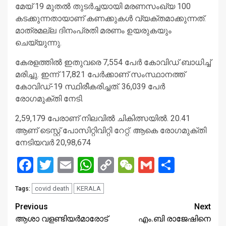
മേയ് 19 മുതൽ തുടർച്ചയായി മരണസംഖ്യ 100
കടക്കുന്നതായാണ് കണക്കുകൾ വ്യക്തമാക്കുന്നത്.
മാത്രമല്ല ദിനംപ്രതി മരണം ഉയരുകയും
ചെയ്യുന്നു.
കേരളത്തിൽ ഇതുവരെ 7,554 പേർ കോവിഡ് ബാധിച്ച്
മരിച്ചു. ഇന്ന് 17,821 പേർക്കാണ് സംസ്ഥാനത്ത്
കോവിഡ്-19 സ്ഥിരീകരിച്ചത്. 36,039 പേർ
രോഗമുക്തി നേടി.
2,59,179 പേരാണ് നിലവിൽ ചികിത്സയിൽ. 20.41
ആണ് ടെസ്റ്റ് പോസിറ്റിവിറ്റി റേറ്റ്. ആകെ രോഗമുക്തി
നേടിയവർ 20,98,674
Facebook
Twitter
Email
WhatsApp
Copy
WeChat
Gmail
Share
Link
covid death
KERALA
Tags:
Continue
Previous
Next
ആശാ വളണ്ടിയർമാരോട്
എം.ബി രാജേഷിനെ
Reading