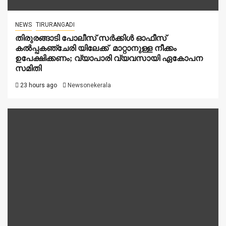
NEWS
TIRURANGADI
തിരുരങ്ങാടി പോലീസ് സർക്കിൾ ഓഫീസ്
കൽപ്പകഞ്ചേരി യിലേക്ക് മാറ്റാനുള്ള നീക്കം
ഉപേക്ഷിക്കണം; വ്യാപാരി വ്യവസായി ഏകോപന
സമിതി
23 hours ago
Newsonekerala