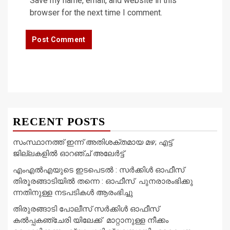
Save my name, email, and website in this
browser for the next time I comment.
RECENT POSTS
സംസ്ഥാനത്ത് ഇന്ന് അതിശക്തമായ മഴ; എട്ട്
ജില്ലകളിൽ ഓറഞ്ച് അലേര്‍ട്ട്
എംഎൽഎയുടെ ഇടപെടൽ : സര്‍ക്കിള്‍ ഓഫീസ്
തിരൂരങ്ങാടിയിൽ തന്നെ : ഓഫീസ് പുനരാരംഭിക്കു
ന്നതിനുള്ള നടപടികൾ ആരംഭിച്ചു
തിരുരങ്ങാടി പോലീസ് സർക്കിൾ ഓഫീസ്
കൽപ്പകഞ്ചേരി യിലേക്ക് മാറ്റാനുള്ള നീക്കം