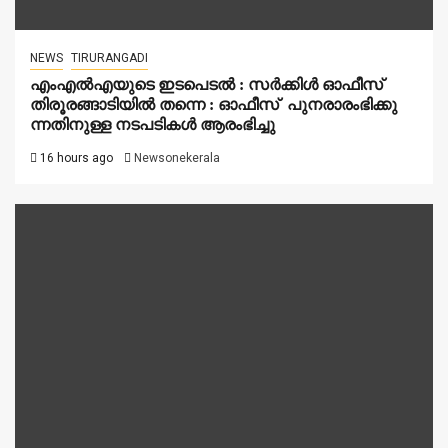
NEWS
TIRURANGADI
എംഎൽഎയുടെ ഇടപെടൽ : സര്‍ക്കിള്‍ ഓഫീസ്
തിരൂരങ്ങാടിയിൽ തന്നെ : ഓഫീസ് പുനരാരംഭിക്കു
ന്നതിനുള്ള നടപടികൾ ആരംഭിച്ചു
16 hours ago
Newsonekerala