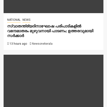
NATIONAL
NEWS
സ്വാതന്ത്ര്യദിനാഘോഷ പരിപാടികളിൽ
വന്ദേമാതരം മുഴുവനായി പാടണം; ഉത്തരവുമായി
സർക്കാർ
13 hours ago
Newsonekerala