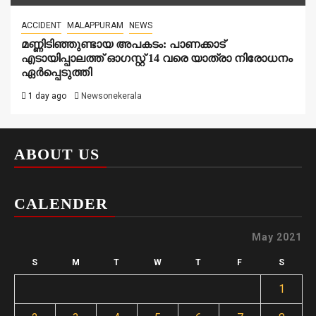
ACCIDENT
MALAPPURAM
NEWS
മണ്ണിടിഞ്ഞുണ്ടായ അപകടം: പാണക്കാട്
എടായിപ്പാലത്ത് ഓഗസ്റ്റ് 14 വരെ യാത്രാ നിരോധനം
ഏര്‍പ്പെടുത്തി
1 day ago
Newsonekerala
ABOUT US
CALENDER
May 2021
S
M
T
W
T
F
S
1