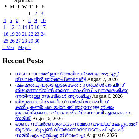
April 2021
S
M
T
W
T
F
S
1
2
3
4
5
6
7
8
9
10
11
12
13
14
15
16
17
18
19
20
21
22
23
24
25
26
27
28
29
30
« Mar
May »
Recent Posts
സംസ്ഥാനത്ത് ഇന്ന് അതിശക്തമായ മഴ; എട്ട്
ജില്ലകളിൽ ഓറഞ്ച് അലേര്‍ട്ട്
August 7, 2026
എംഎൽഎയുടെ ഇടപെടൽ : സര്‍ക്കിള്‍ ഓഫീസ്
തിരൂരങ്ങാടിയിൽ തന്നെ : ഓഫീസ് പുനരാരംഭിക്കു
ന്നതിനുള്ള നടപടികൾ ആരംഭിച്ചു
August 6, 2026
തിരുരങ്ങാടി പോലീസ് സർക്കിൾ ഓഫീസ്
കൽപ്പകഞ്ചേരി യിലേക്ക് മാറ്റാനുള്ള നീക്കം
ഉപേക്ഷിക്കണം; വ്യാപാരി വ്യവസായി ഏകോപന
സമിതി
August 6, 2026
ഓണം സ്വർണോത്സവം സമ്മാന മഴയ്ക്ക് മലപ്പുറത്ത്
തുടക്കം; കൂപ്പൺ വിതരണോദ്ഘാടനം പി.എം.എ
സമീർ എം.എൽ.എ നിർവഹിച്ചു
August 6, 2026