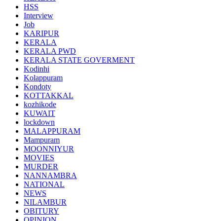
HSS
Interview
Job
KARIPUR
KERALA
KERALA PWD
KERALA STATE GOVERMENT
Kodinhi
Kolappuram
Kondoty
KOTTAKKAL
kozhikode
KUWAIT
lockdown
MALAPPURAM
Mampuram
MOONNIYUR
MOVIES
MURDER
NANNAMBRA
NATIONAL
NEWS
NILAMBUR
OBITURY
OPINION