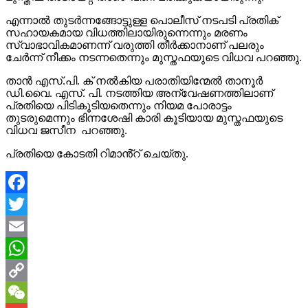
എന്നാൽ തുടർന്നങ്ങോട്ടുള്ള പൊലീസ് നടപടി പ്രതിക്
സഹായകമായ വിധത്തിലായിരുന്നെന്നും മരണം
സ്വാഭാവികമാണന്ന് വരുത്തി തീർക്കാനാണ് പലരും
ചേർന്ന് നീക്കം നടന്നതെന്നും മുസ്തഫയുടെ വിധവ പറഞ്ഞു.
താൻ എസ്.പി. ക് നൽകിയ പരാതിയിന്മേൽ താനൂർ
ഡി.വൈ. എസ്. പി. നടത്തിയ അന്വേഷണത്തിലാണ്
പ്രതിയെ പിടികൂടിയതെന്നും നിയമ പോരാട്ടം
തുടരുമെന്നും ഭിന്നശേഷി കാരി കൂടിയായ മുസ്തഫയുടെ
വിധവ ജസീന പറഞ്ഞു.
പ്രതിയെ കോടതി റിമാൻ്റ് ചെയ്തു.
Facebook
Twitter
Email
WhatsApp
Copy