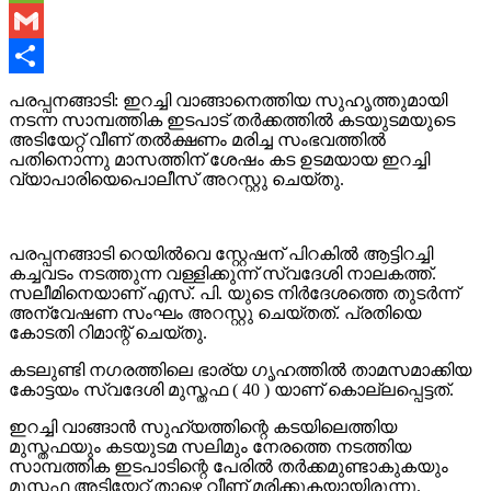
Link
WeChat
Gmail
Share
പരപ്പനങ്ങാടി: ഇറച്ചി വാങ്ങാനെത്തിയ സുഹൃത്തുമായി
നടന്ന സാമ്പത്തിക ഇടപാട് തർക്കത്തിൽ കടയുടമയുടെ
അടിയേറ്റ് വീണ് തൽക്ഷണം മരിച്ച സംഭവത്തിൽ
പതിനൊന്നു മാസത്തിന് ശേഷം കട ഉടമയായ ഇറച്ചി
വ്യാപാരിയെപൊലീസ് അറസ്റ്റു ചെയ്തു.
പരപ്പനങ്ങാടി റെയിൽവെ സ്റ്റേഷന് പിറകിൽ ആട്ടിറച്ചി
കച്ചവടം നടത്തുന്ന വള്ളിക്കുന്ന് സ്വദേശി നാലകത്ത്.
സലീമിനെയാണ് എസ്. പി. യുടെ നിർദേശത്തെ തുടർന്ന്
അന്വേഷണ സംഘം അറസ്റ്റു ചെയ്തത്. പ്രതിയെ
കോടതി റിമാന്റ് ചെയ്തു.
കടലുണ്ടി നഗരത്തിലെ ഭാര്യ ഗൃഹത്തിൽ താമസമാക്കിയ
കോട്ടയം സ്വദേശി മുസ്തഫ ( 40 ) യാണ് കൊല്ലപ്പെട്ടത്.
ഇറച്ചി വാങ്ങാൻ സുഹ്യത്തിന്റെ കടയിലെത്തിയ
മുസ്തഫയും കടയുടമ സലിമും നേരത്തെ നടത്തിയ
സാമ്പത്തിക ഇടപാടിന്റെ പേരിൽ തർക്കമുണ്ടാകുകയും
മുസ്തഫ അടിയേറ്റ് താഴെ വീണ് മരിക്കുകയായിരുന്നു.