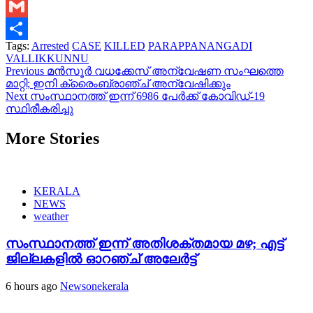
Link
WeChat
Gmail
Tags:
Arrested
CASE
KILLED
PARAPPANANGADI
Share
VALLIKKUNNU
Continue
Previous
മന്‍സൂര്‍ വധക്കേസ് അന്വേഷണ സംഘത്തെ
മാറ്റി; ഇനി ക്രൈംബ്രാഞ്ച് അന്വേഷിക്കും
Reading
Next
സംസ്ഥാനത്ത് ഇന്ന് 6986 പേര്‍ക്ക് കോവിഡ്-19
സ്ഥിരീകരിച്ചു
More Stories
KERALA
NEWS
weather
സംസ്ഥാനത്ത് ഇന്ന് അതിശക്തമായ മഴ; എട്ട്
ജില്ലകളിൽ ഓറഞ്ച് അലേര്‍ട്ട്
6 hours ago
Newsonekerala