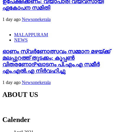
ഉപേക്ഷിക്കണം; വ്യാപാരി വ്യവസായി
ഏകോപന സമിതി
1 day ago
Newsonekerala
MALAPPURAM
NEWS
ഓണം സ്വർണോത്സവം സമ്മാന മഴയ്ക്ക്
മലപ്പുറത്ത് തുടക്കം; കൂപ്പൺ
വിതരണോദ്ഘാടനം പി.എം.എ സമീർ
എം.എൽ.എ നിർവഹിച്ചു
1 day ago
Newsonekerala
ABOUT US
Calender