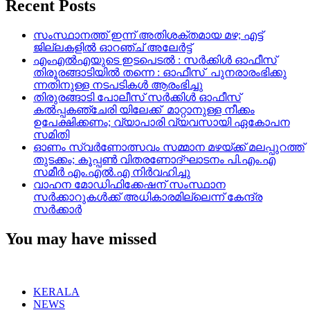
Recent Posts
സംസ്ഥാനത്ത് ഇന്ന് അതിശക്തമായ മഴ; എട്ട്
ജില്ലകളിൽ ഓറഞ്ച് അലേര്‍ട്ട്
എംഎൽഎയുടെ ഇടപെടൽ : സര്‍ക്കിള്‍ ഓഫീസ്
തിരൂരങ്ങാടിയിൽ തന്നെ : ഓഫീസ് പുനരാരംഭിക്കു
ന്നതിനുള്ള നടപടികൾ ആരംഭിച്ചു
തിരുരങ്ങാടി പോലീസ് സർക്കിൾ ഓഫീസ്
കൽപ്പകഞ്ചേരി യിലേക്ക് മാറ്റാനുള്ള നീക്കം
ഉപേക്ഷിക്കണം; വ്യാപാരി വ്യവസായി ഏകോപന
സമിതി
ഓണം സ്വർണോത്സവം സമ്മാന മഴയ്ക്ക് മലപ്പുറത്ത്
തുടക്കം; കൂപ്പൺ വിതരണോദ്ഘാടനം പി.എം.എ
സമീർ എം.എൽ.എ നിർവഹിച്ചു
വാഹന മോഡിഫിക്കേഷന് സംസ്ഥാന
സർക്കാറുകൾക്ക് അധികാരമില്ലെന്ന് കേന്ദ്ര
സർക്കാർ
You may have missed
KERALA
NEWS