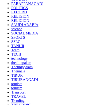
PARAPPANAGADI
POLITICS
RECORD
RELIGION
RELIGION
SAUDI ARABIA
science
SOCIAL MEDIA
SPORTS
SSLC
TANUR
Team
TECH
technology
thenhippalam
Thenhippalam
Thennala
TIRUR
TIRURANGADI
tourism
tourism
Transport
TRAVEL
Trending
TRENDING