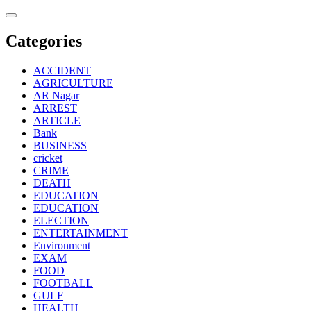
Skip
to
content
Categories
ACCIDENT
AGRICULTURE
AR Nagar
ARREST
ARTICLE
Bank
BUSINESS
cricket
CRIME
DEATH
EDUCATION
EDUCATION
ELECTION
ENTERTAINMENT
Environment
EXAM
FOOD
FOOTBALL
GULF
HEALTH