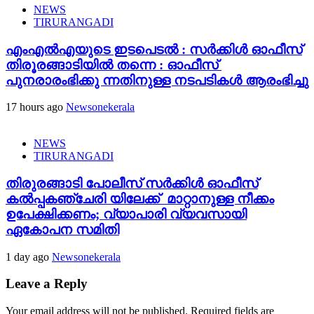
NEWS
TIRURANGADI
എംഎൽഎയുടെ ഇടപെടൽ : സര്‍ക്കിള്‍ ഓഫീസ്
തിരൂരങ്ങാടിയിൽ തന്നെ : ഓഫീസ്
പുനരാരംഭിക്കു ന്നതിനുള്ള നടപടികൾ ആരംഭിച്ചു
17 hours ago
Newsonekerala
NEWS
TIRURANGADI
തിരുരങ്ങാടി പോലീസ് സർക്കിൾ ഓഫീസ്
കൽപ്പകഞ്ചേരി യിലേക്ക് മാറ്റാനുള്ള നീക്കം
ഉപേക്ഷിക്കണം; വ്യാപാരി വ്യവസായി
ഏകോപന സമിതി
1 day ago
Newsonekerala
Leave a Reply
Your email address will not be published.
Required fields are