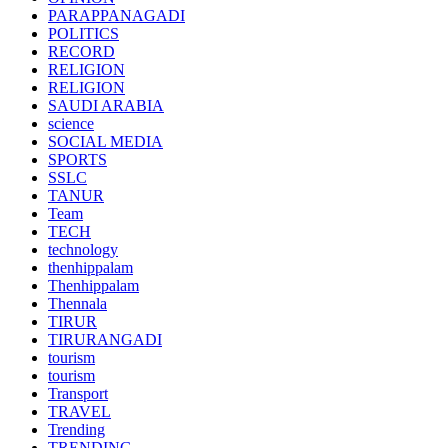
PARAPPANAGADI
POLITICS
RECORD
RELIGION
RELIGION
SAUDI ARABIA
science
SOCIAL MEDIA
SPORTS
SSLC
TANUR
Team
TECH
technology
thenhippalam
Thenhippalam
Thennala
TIRUR
TIRURANGADI
tourism
tourism
Transport
TRAVEL
Trending
TRENDING