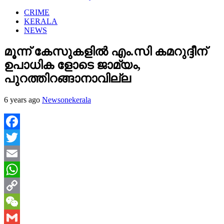
CRIME
KERALA
NEWS
മൂന്ന് കേസുകളിൽ എം.സി കമറുദ്ദീന്
ഉപാധിക ളോടെ ജാമ്യം,
പുറത്തിറങ്ങാനാവില്ല
6 years ago
Newsonekerala
Facebook
Twitter
Email
WhatsApp
Copy
Link
WeChat