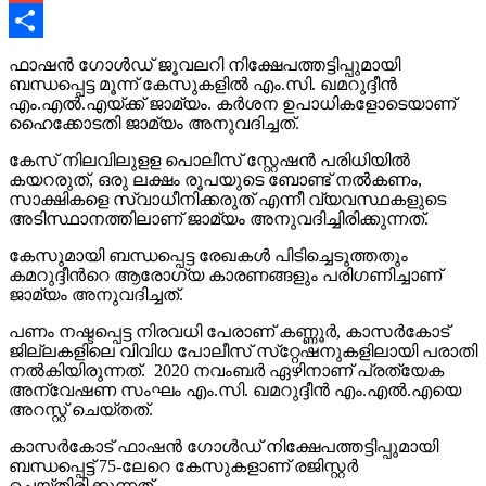
Gmail
Share
ഫാഷന്‍ ഗോള്‍ഡ് ജൂവലറി നിക്ഷേപത്തട്ടിപ്പുമായി
ബന്ധപ്പെട്ട മൂന്ന് കേസുകളില്‍ എം.സി. ഖമറുദ്ദീന്‍
എം.എല്‍.എയ്ക്ക് ജാമ്യം. കര്‍ശന ഉപാധികളോടെയാണ്
ഹൈക്കോടതി ജാമ്യം അനുവദിച്ചത്.
കേസ് നിലവിലുളള പൊലീസ് സ്റ്റേഷൻ പരിധിയിൽ
കയറരുത്, ഒരു ലക്ഷം രൂപയുടെ ബോണ്ട് നൽകണം,
സാക്ഷികളെ സ്വാധീനിക്കരുത് എന്നീ വ്യവസ്ഥകളുടെ
അടിസ്ഥാനത്തിലാണ് ജാമ്യം അനുവദിച്ചിരിക്കുന്നത്.
കേസുമായി ബന്ധപ്പെട്ട രേഖകൾ പിടിച്ചെടുത്തതും
കമറുദ്ദീന്‍റെ ആരോഗ്യ കാരണങ്ങളും പരിഗണിച്ചാണ്
ജാമ്യം അനുവദിച്ചത്.
പണം നഷ്ടപ്പെട്ട നിരവധി പേരാണ് കണ്ണൂര്‍, കാസര്‍കോട്
ജില്ലകളിലെ വിവിധ പോലീസ് സ്‌റ്റേഷനുകളിലായി പരാതി
നല്‍കിയിരുന്നത്. 2020 നവംബര്‍ ഏഴിനാണ് പ്രത്യേക
അന്വേഷണ സംഘം എം.സി. ഖമറുദ്ദീന്‍ എം.എല്‍.എയെ
അറസ്റ്റ് ചെയ്തത്.
കാസര്‍കോട് ഫാഷന്‍ ഗോള്‍ഡ് നിക്ഷേപത്തട്ടിപ്പുമായി
ബന്ധപ്പെട്ട് 75-ലേറെ കേസുകളാണ് രജിസ്റ്റര്‍
ചെയ്തിരിക്കുന്നത്.