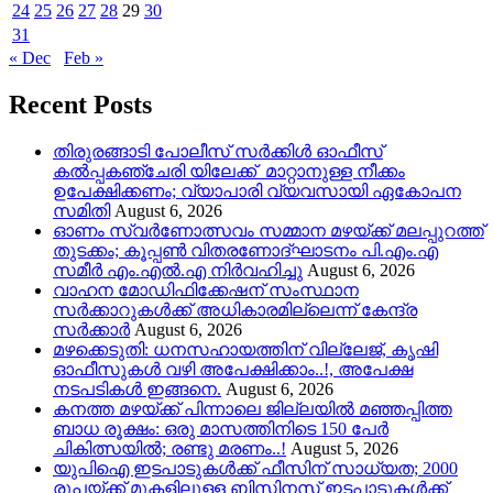
24
25
26
27
28
29
30
31
« Dec
Feb »
Recent Posts
തിരുരങ്ങാടി പോലീസ് സർക്കിൾ ഓഫീസ്
കൽപ്പകഞ്ചേരി യിലേക്ക് മാറ്റാനുള്ള നീക്കം
ഉപേക്ഷിക്കണം; വ്യാപാരി വ്യവസായി ഏകോപന
സമിതി
August 6, 2026
ഓണം സ്വർണോത്സവം സമ്മാന മഴയ്ക്ക് മലപ്പുറത്ത്
തുടക്കം; കൂപ്പൺ വിതരണോദ്ഘാടനം പി.എം.എ
സമീർ എം.എൽ.എ നിർവഹിച്ചു
August 6, 2026
വാഹന മോഡിഫിക്കേഷന് സംസ്ഥാന
സർക്കാറുകൾക്ക് അധികാരമില്ലെന്ന് കേന്ദ്ര
സർക്കാർ
August 6, 2026
മഴക്കെടുതി: ധനസഹായത്തിന് വില്ലേജ്, കൃഷി
ഓഫീസുകൾ വഴി അപേക്ഷിക്കാം..!, അപേക്ഷ
നടപടികൾ ഇങ്ങനെ.
August 6, 2026
കനത്ത മഴയ്‌ക്ക് പിന്നാലെ ജില്ലയിൽ മഞ്ഞപ്പിത്ത
ബാധ രൂക്ഷം: ഒരു മാസത്തിനിടെ 150 പേർ
ചികിത്സയിൽ; രണ്ടു മരണം..!
August 5, 2026
യുപിഐ ഇടപാടുകൾക്ക് ഫീസിന് സാധ്യത; 2000
രൂപയ്ക്ക് മുകളിലുള്ള ബിസിനസ് ഇടപാടുകൾക്ക്