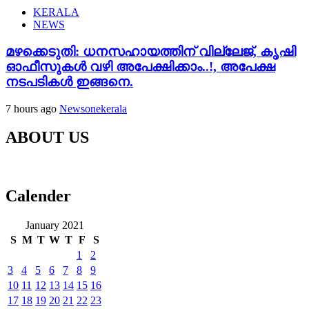
KERALA
NEWS
മഴക്കെടുതി: ധനസഹായത്തിന് വില്ലേജ്, കൃഷി
ഓഫീസുകൾ വഴി അപേക്ഷിക്കാം..!, അപേക്ഷ
നടപടികൾ ഇങ്ങനെ.
7 hours ago
Newsonekerala
ABOUT US
Calender
January 2021
S
M
T
W
T
F
S
1
2
3
4
5
6
7
8
9
10
11
12
13
14
15
16
17
18
19
20
21
22
23