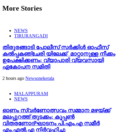
More Stories
NEWS
TIRURANGADI
തിരുരങ്ങാടി പോലീസ് സർക്കിൾ ഓഫീസ്
കൽപ്പകഞ്ചേരി യിലേക്ക് മാറ്റാനുള്ള നീക്കം
ഉപേക്ഷിക്കണം; വ്യാപാരി വ്യവസായി
ഏകോപന സമിതി
2 hours ago
Newsonekerala
MALAPPURAM
NEWS
ഓണം സ്വർണോത്സവം സമ്മാന മഴയ്ക്ക്
മലപ്പുറത്ത് തുടക്കം; കൂപ്പൺ
വിതരണോദ്ഘാടനം പി.എം.എ സമീർ
എം.എൽ.എ നിർവഹിച്ചു