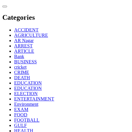
Skip
to
content
Categories
ACCIDENT
AGRICULTURE
AR Nagar
ARREST
ARTICLE
Bank
BUSINESS
cricket
CRIME
DEATH
EDUCATION
EDUCATION
ELECTION
ENTERTAINMENT
Environment
EXAM
FOOD
FOOTBALL
GULF
HEALTH