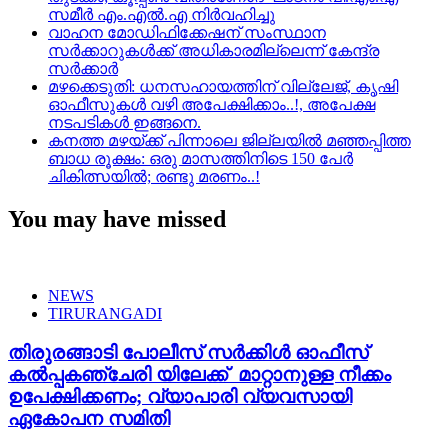
സമീർ എം.എൽ.എ നിർവഹിച്ചു
വാഹന മോഡിഫിക്കേഷന് സംസ്ഥാന
സർക്കാറുകൾക്ക് അധികാരമില്ലെന്ന് കേന്ദ്ര
സർക്കാർ
മഴക്കെടുതി: ധനസഹായത്തിന് വില്ലേജ്, കൃഷി
ഓഫീസുകൾ വഴി അപേക്ഷിക്കാം..!, അപേക്ഷ
നടപടികൾ ഇങ്ങനെ.
കനത്ത മഴയ്‌ക്ക് പിന്നാലെ ജില്ലയിൽ മഞ്ഞപ്പിത്ത
ബാധ രൂക്ഷം: ഒരു മാസത്തിനിടെ 150 പേർ
ചികിത്സയിൽ; രണ്ടു മരണം..!
You may have missed
NEWS
TIRURANGADI
തിരുരങ്ങാടി പോലീസ് സർക്കിൾ ഓഫീസ്
കൽപ്പകഞ്ചേരി യിലേക്ക് മാറ്റാനുള്ള നീക്കം
ഉപേക്ഷിക്കണം; വ്യാപാരി വ്യവസായി
ഏകോപന സമിതി