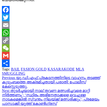
Facebook
Twitter
Email
WhatsApp
Copy
Link
WeChat
Gmail
Tags:
BAIL
FASION GOLD
KASARAKODE
MLA
Share
SMUGGLING
Continue
Previous
യു.ഡി.എഫ് പ്രകടനത്തിനിടെ വാഹനം തടഞ്ഞ്
കുടുംബത്തെ അക്രമിച്ചതായി പരാതി: പോലീസ്
Reading
കേസ്സെടുത്തു.
Next
തുടർച്ചയായി നാല് തവണ മത്സരിച്ചവരെ മാറ്റി
നിർത്തണം’; ‘സ്ഥിരം അഭിനേതാക്കളെ വെച്ചുള്ള
നാടകമെങ്കില്‍ സ്വന്തം നിലയ്ക്ക് മത്സരിക്കും’; പ്രമേയം
പാസാക്കി യൂത്ത് കോണ്‍ഗ്രസ്