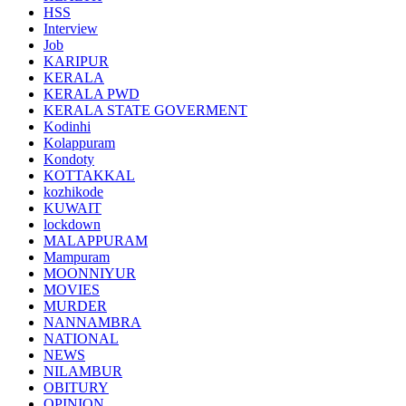
HSS
Interview
Job
KARIPUR
KERALA
KERALA PWD
KERALA STATE GOVERMENT
Kodinhi
Kolappuram
Kondoty
KOTTAKKAL
kozhikode
KUWAIT
lockdown
MALAPPURAM
Mampuram
MOONNIYUR
MOVIES
MURDER
NANNAMBRA
NATIONAL
NEWS
NILAMBUR
OBITURY
OPINION