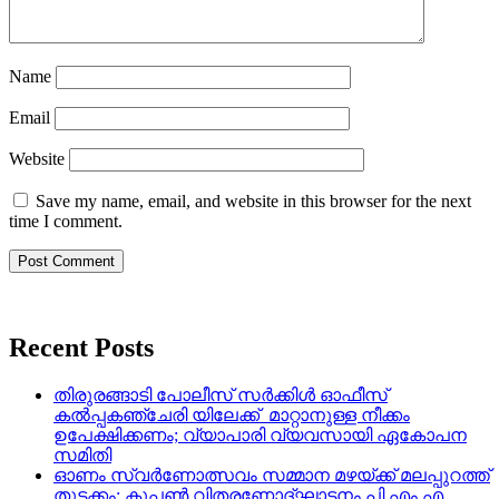
Name
Email
Website
Save my name, email, and website in this browser for the next
time I comment.
Recent Posts
തിരുരങ്ങാടി പോലീസ് സർക്കിൾ ഓഫീസ്
കൽപ്പകഞ്ചേരി യിലേക്ക് മാറ്റാനുള്ള നീക്കം
ഉപേക്ഷിക്കണം; വ്യാപാരി വ്യവസായി ഏകോപന
സമിതി
ഓണം സ്വർണോത്സവം സമ്മാന മഴയ്ക്ക് മലപ്പുറത്ത്
തുടക്കം; കൂപ്പൺ വിതരണോദ്ഘാടനം പി.എം.എ