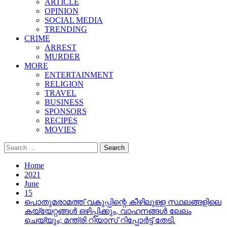
ARTICLE
OPINION
SOCIAL MEDIA
TRENDING
CRIME
ARREST
MURDER
MORE
ENTERTAINMENT
RELIGION
TRAVEL
BUSINESS
SPONSORS
RECIPES
MOVIES
Search
for:
Home
2021
June
15
പൊതുമരാമത്ത് വകുപ്പിന്റെ കീഴിലുള്ള സ്ഥലങ്ങളിലെ
കയ്യേറ്റങ്ങൾ ഒഴിപ്പിക്കും, വാഹനങ്ങൾ ലേലം
ചെയ്യും; മന്ത്രി റിയാസ് റിപ്പോർട്ട് തേടി.