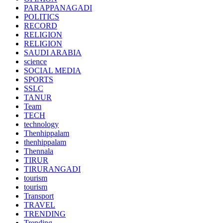
PARAPPANAGADI
POLITICS
RECORD
RELIGION
RELIGION
SAUDI ARABIA
science
SOCIAL MEDIA
SPORTS
SSLC
TANUR
Team
TECH
technology
Thenhippalam
thenhippalam
Thennala
TIRUR
TIRURANGADI
tourism
tourism
Transport
TRAVEL
TRENDING
Trending