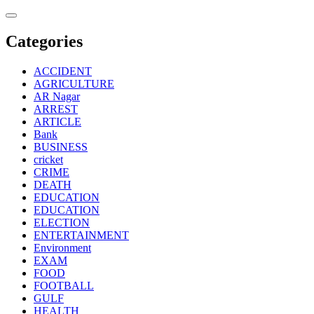
Skip
to
content
Categories
ACCIDENT
AGRICULTURE
AR Nagar
ARREST
ARTICLE
Bank
BUSINESS
cricket
CRIME
DEATH
EDUCATION
EDUCATION
ELECTION
ENTERTAINMENT
Environment
EXAM
FOOD
FOOTBALL
GULF
HEALTH