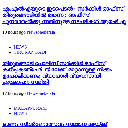
എംഎൽഎയുടെ ഇടപെടൽ : സര്‍ക്കിള്‍ ഓഫീസ്
തിരൂരങ്ങാടിയിൽ തന്നെ : ഓഫീസ്
പുനരാരംഭിക്കു ന്നതിനുള്ള നടപടികൾ ആരംഭിച്ചു
10 hours ago
Newsonekerala
NEWS
TIRURANGADI
തിരുരങ്ങാടി പോലീസ് സർക്കിൾ ഓഫീസ്
കൽപ്പകഞ്ചേരി യിലേക്ക് മാറ്റാനുള്ള നീക്കം
ഉപേക്ഷിക്കണം; വ്യാപാരി വ്യവസായി
ഏകോപന സമിതി
17 hours ago
Newsonekerala
MALAPPURAM
NEWS
ഓണം സ്വർണോത്സവം സമ്മാന മഴയ്ക്ക്