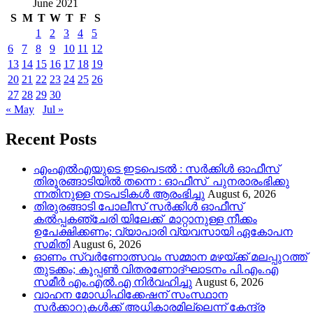
June 2021
S
M
T
W
T
F
S
1
2
3
4
5
6
7
8
9
10
11
12
13
14
15
16
17
18
19
20
21
22
23
24
25
26
27
28
29
30
« May
Jul »
Recent Posts
എംഎൽഎയുടെ ഇടപെടൽ : സര്‍ക്കിള്‍ ഓഫീസ്
തിരൂരങ്ങാടിയിൽ തന്നെ : ഓഫീസ് പുനരാരംഭിക്കു
ന്നതിനുള്ള നടപടികൾ ആരംഭിച്ചു
August 6, 2026
തിരുരങ്ങാടി പോലീസ് സർക്കിൾ ഓഫീസ്
കൽപ്പകഞ്ചേരി യിലേക്ക് മാറ്റാനുള്ള നീക്കം
ഉപേക്ഷിക്കണം; വ്യാപാരി വ്യവസായി ഏകോപന
സമിതി
August 6, 2026
ഓണം സ്വർണോത്സവം സമ്മാന മഴയ്ക്ക് മലപ്പുറത്ത്
തുടക്കം; കൂപ്പൺ വിതരണോദ്ഘാടനം പി.എം.എ
സമീർ എം.എൽ.എ നിർവഹിച്ചു
August 6, 2026
വാഹന മോഡിഫിക്കേഷന് സംസ്ഥാന
സർക്കാറുകൾക്ക് അധികാരമില്ലെന്ന് കേന്ദ്ര