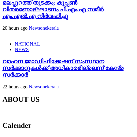
മലപ്പുറത്ത് തുടക്കം; കൂപ്പൺ
വിതരണോദ്ഘാടനം പി.എം.എ സമീർ
എം.എൽ.എ നിർവഹിച്ചു
20 hours ago
Newsonekerala
NATIONAL
NEWS
വാഹന മോഡിഫിക്കേഷന് സംസ്ഥാന
സർക്കാറുകൾക്ക് അധികാരമില്ലെന്ന് കേന്ദ്ര
സർക്കാർ
22 hours ago
Newsonekerala
ABOUT US
Calender