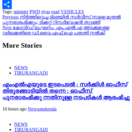
Gmail
Tags:
minister
PWD
riyas
road
VEHICLES
Share
Continue
Previous
നിര്‍ത്തിവെച്ച ട്രെയിന്‍ സര്‍വീസ് നാളെ മുതല്‍
പുനരാരംഭിക്കും; ടിക്കറ്റ് റിസര്‍വേഷന്‍ തുടങ്ങി
Reading
Next
കോവിഡ് ലംഘനം: എം.എൽ.എ അടക്കമുള്ള
വർക്കെതിരെ ഡി.വൈ.എഫ്.ഐ പരാതി നൽകി
More Stories
NEWS
TIRURANGADI
എംഎൽഎയുടെ ഇടപെടൽ : സര്‍ക്കിള്‍ ഓഫീസ്
തിരൂരങ്ങാടിയിൽ തന്നെ : ഓഫീസ്
പുനരാരംഭിക്കു ന്നതിനുള്ള നടപടികൾ ആരംഭിച്ചു
10 hours ago
Newsonekerala
NEWS
TIRURANGADI