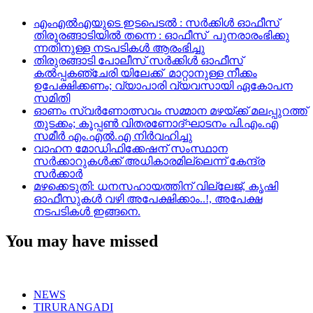
എംഎൽഎയുടെ ഇടപെടൽ : സര്‍ക്കിള്‍ ഓഫീസ്
തിരൂരങ്ങാടിയിൽ തന്നെ : ഓഫീസ് പുനരാരംഭിക്കു
ന്നതിനുള്ള നടപടികൾ ആരംഭിച്ചു
തിരുരങ്ങാടി പോലീസ് സർക്കിൾ ഓഫീസ്
കൽപ്പകഞ്ചേരി യിലേക്ക് മാറ്റാനുള്ള നീക്കം
ഉപേക്ഷിക്കണം; വ്യാപാരി വ്യവസായി ഏകോപന
സമിതി
ഓണം സ്വർണോത്സവം സമ്മാന മഴയ്ക്ക് മലപ്പുറത്ത്
തുടക്കം; കൂപ്പൺ വിതരണോദ്ഘാടനം പി.എം.എ
സമീർ എം.എൽ.എ നിർവഹിച്ചു
വാഹന മോഡിഫിക്കേഷന് സംസ്ഥാന
സർക്കാറുകൾക്ക് അധികാരമില്ലെന്ന് കേന്ദ്ര
സർക്കാർ
മഴക്കെടുതി: ധനസഹായത്തിന് വില്ലേജ്, കൃഷി
ഓഫീസുകൾ വഴി അപേക്ഷിക്കാം..!, അപേക്ഷ
നടപടികൾ ഇങ്ങനെ.
You may have missed
NEWS
TIRURANGADI