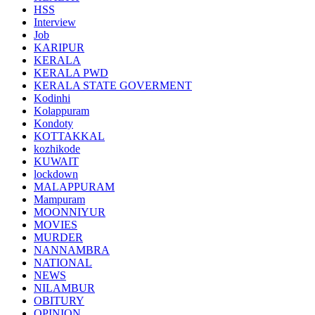
HSS
Interview
Job
KARIPUR
KERALA
KERALA PWD
KERALA STATE GOVERMENT
Kodinhi
Kolappuram
Kondoty
KOTTAKKAL
kozhikode
KUWAIT
lockdown
MALAPPURAM
Mampuram
MOONNIYUR
MOVIES
MURDER
NANNAMBRA
NATIONAL
NEWS
NILAMBUR
OBITURY
OPINION