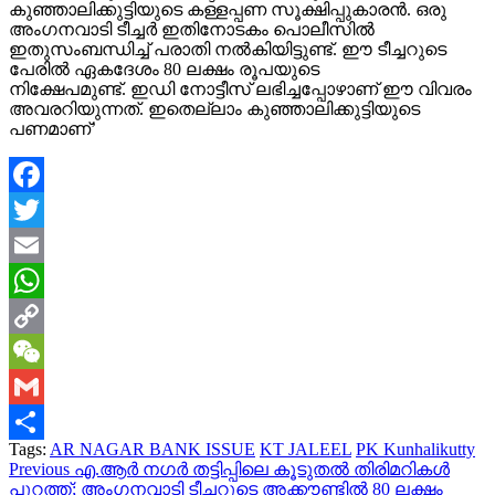
കുഞ്ഞാലിക്കുട്ടിയുടെ കള്ളപ്പണ സൂക്ഷിപ്പുകാരൻ. ഒരു
അംഗനവാടി ടീച്ചർ ഇതിനോടകം പൊലീസിൽ
ഇതുസംബന്ധിച്ച് പരാതി നൽകിയിട്ടുണ്ട്. ഈ ടീച്ചറുടെ
പേരിൽ ഏകദേശം 80 ലക്ഷം രൂപയുടെ
നിക്ഷേപമുണ്ട്. ഇഡി നോട്ടീസ് ലഭിച്ചപ്പോഴാണ് ഈ വിവരം
അവരറിയുന്നത്. ഇതെല്ലാം കുഞ്ഞാലിക്കുട്ടിയുടെ
പണമാണ്’
Facebook
Twitter
Email
WhatsApp
Copy
Link
WeChat
Gmail
Tags:
AR NAGAR BANK ISSUE
KT JALEEL
PK Kunhalikutty
Share
Continue
Previous
എ.ആർ നഗർ തട്ടിപ്പിലെ കൂടുതൽ തിരിമറികൾ
പുറത്ത്; അംഗനവാടി ടീച്ചറുടെ അക്കൗണ്ടിൽ 80 ലക്ഷം