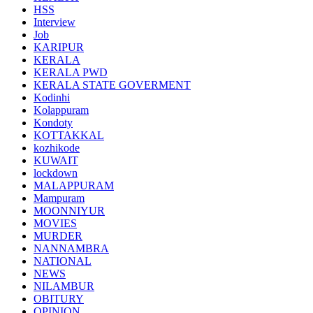
HSS
Interview
Job
KARIPUR
KERALA
KERALA PWD
KERALA STATE GOVERMENT
Kodinhi
Kolappuram
Kondoty
KOTTAKKAL
kozhikode
KUWAIT
lockdown
MALAPPURAM
Mampuram
MOONNIYUR
MOVIES
MURDER
NANNAMBRA
NATIONAL
NEWS
NILAMBUR
OBITURY
OPINION