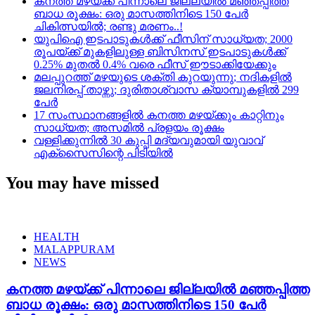
കനത്ത മഴയ്‌ക്ക് പിന്നാലെ ജില്ലയിൽ മഞ്ഞപ്പിത്ത
ബാധ രൂക്ഷം: ഒരു മാസത്തിനിടെ 150 പേർ
ചികിത്സയിൽ; രണ്ടു മരണം..!
യുപിഐ ഇടപാടുകൾക്ക് ഫീസിന് സാധ്യത; 2000
രൂപയ്ക്ക് മുകളിലുള്ള ബിസിനസ് ഇടപാടുകൾക്ക്
0.25% മുതൽ 0.4% വരെ ഫീസ് ഈടാക്കിയേക്കും
മലപ്പുറത്ത് മഴയുടെ ശക്തി കുറയുന്നു; നദികളിൽ
ജലനിരപ്പ് താഴ്ന്നു; ദുരിതാശ്വാസ ക്യാമ്പുകളിൽ 299
പേർ
17 സംസ്ഥാനങ്ങളിൽ കനത്ത മഴയ്ക്കും കാറ്റിനും
സാധ്യത; അസമിൽ പ്രളയം രൂക്ഷം
വള്ളിക്കുന്നിൽ 30 കുപ്പി മദ്യവുമായി യുവാവ്
എക്സൈസിന്റെ പിടിയിൽ
You may have missed
HEALTH
MALAPPURAM
NEWS
കനത്ത മഴയ്‌ക്ക് പിന്നാലെ ജില്ലയിൽ മഞ്ഞപ്പിത്ത
ബാധ രൂക്ഷം: ഒരു മാസത്തിനിടെ 150 പേർ