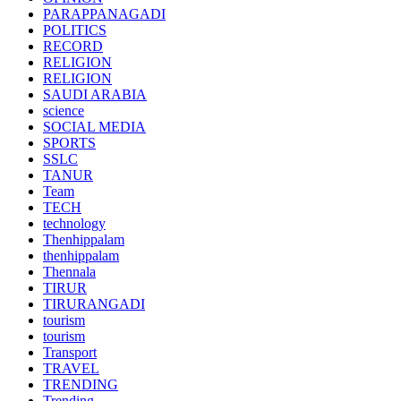
PARAPPANAGADI
POLITICS
RECORD
RELIGION
RELIGION
SAUDI ARABIA
science
SOCIAL MEDIA
SPORTS
SSLC
TANUR
Team
TECH
technology
Thenhippalam
thenhippalam
Thennala
TIRUR
TIRURANGADI
tourism
tourism
Transport
TRAVEL
TRENDING
Trending