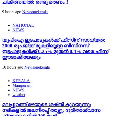
ചികിത്സയിൽ; രണ്ടു മരണം..!
9 hours ago
Newsonekerala
NATIONAL
NEWS
യുപിഐ ഇടപാടുകൾക്ക് ഫീസിന് സാധ്യത;
2000 രൂപയ്ക്ക് മുകളിലുള്ള ബിസിനസ്
ഇടപാടുകൾക്ക് 0.25% മുതൽ 0.4% വരെ ഫീസ്
ഈടാക്കിയേക്കും
10 hours ago
Newsonekerala
KERALA
Mampuram
NEWS
weather
മലപ്പുറത്ത് മഴയുടെ ശക്തി കുറയുന്നു;
നദികളിൽ ജലനിരപ്പ് താഴ്ന്നു; ദുരിതാശ്വാസ
ക്യാമ്പുകളിൽ 299 പേർ