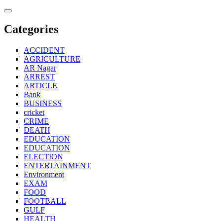
Skip
to
content
Categories
ACCIDENT
AGRICULTURE
AR Nagar
ARREST
ARTICLE
Bank
BUSINESS
cricket
CRIME
DEATH
EDUCATION
EDUCATION
ELECTION
ENTERTAINMENT
Environment
EXAM
FOOD
FOOTBALL
GULF
HEALTH