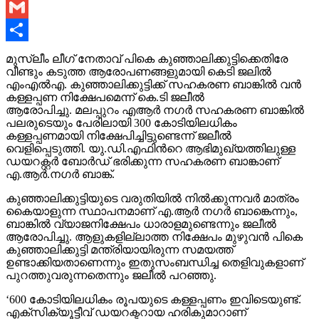
Link
WeChat
Gmail
Share
മുസ്ലീം ലീഗ് നേതാവ് പികെ കുഞ്ഞാലിക്കുട്ടിക്കെതിരേ
വീണ്ടും കടുത്ത ആരോപണങ്ങളുമായി കെടി ജലില്‍
എംഎല്‍എ. കുഞ്ഞാലിക്കുട്ടിക്ക് സഹകരണ ബാങ്കില്‍ വന്‍
കള്ളപ്പണ നിക്ഷേപമെന്ന് കെ.ടി ജലീല്‍‍
ആരോപിച്ചു. മലപ്പുറം എആര്‍ നഗര്‍ സഹകരണ ബാങ്കില്‍
പലരുടെയും പേരിലായി 300 കോടിയിലധികം
കള്ളപ്പണമായി നിക്ഷേപിച്ചിട്ടുണ്ടെന്ന് ജലീല്‍
വെളിപ്പെടുത്തി. യു.ഡി.എഫിന്‍റെ ആഭിമുഖ്യത്തിലുള്ള
ഡയറക്റ്റർ ബോർഡ് ഭരിക്കുന്ന സഹകരണ ബാങ്കാണ്
എ.ആർ.നഗർ ബാങ്ക്.
കുഞ്ഞാലിക്കുട്ടിയുടെ വരുതിയിൽ നിൽക്കുന്നവർ മാത്രം
കൈയാളുന്ന സ്ഥാപനമാണ് എ.ആർ നഗർ ബാങ്കെന്നും,
ബാങ്കിൽ വ്യാജനിക്ഷേപം ധാരാളമുണ്ടെന്നും ജലീല്‍
ആരോപിച്ചു. ആളുകളില്ലാത്ത നിക്ഷേപം മുഴുവൻ പികെ
കുഞ്ഞാലിക്കുട്ടി മന്ത്രിയായിരുന്ന സമയത്ത്
ഉണ്ടാക്കിയതാണെന്നും ഇതുസംബന്ധിച്ച തെളിവുകളാണ്
പുറത്തുവരുന്നതെന്നും ജലീല്‍ പറഞ്ഞു.
‘600 കോടിയിലധികം രൂപയുടെ കള്ളപ്പണം ഇവിടെയുണ്ട്.
എക്‌സിക്യൂട്ടീവ് ഡയറക്ടറായ ഹരികുമാറാണ്