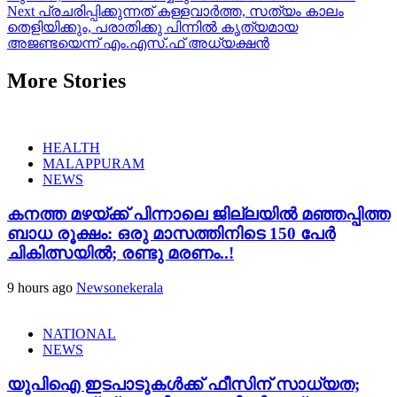
Reading
Next
പ്രചരിപ്പിക്കുന്നത് കള്ളവാർത്ത, സത്യം കാലം
തെളിയിക്കും, പരാതിക്കു പിന്നിൽ കൃത്യമായ
അജണ്ടയെന്ന് എം.എസ്.ഫ് അധ്യക്ഷൻ
More Stories
HEALTH
MALAPPURAM
NEWS
കനത്ത മഴയ്‌ക്ക് പിന്നാലെ ജില്ലയിൽ മഞ്ഞപ്പിത്ത
ബാധ രൂക്ഷം: ഒരു മാസത്തിനിടെ 150 പേർ
ചികിത്സയിൽ; രണ്ടു മരണം..!
9 hours ago
Newsonekerala
NATIONAL
NEWS
യുപിഐ ഇടപാടുകൾക്ക് ഫീസിന് സാധ്യത;