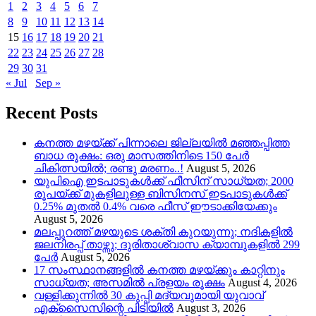
1
2
3
4
5
6
7
8
9
10
11
12
13
14
15
16
17
18
19
20
21
22
23
24
25
26
27
28
29
30
31
« Jul
Sep »
Recent Posts
കനത്ത മഴയ്‌ക്ക് പിന്നാലെ ജില്ലയിൽ മഞ്ഞപ്പിത്ത
ബാധ രൂക്ഷം: ഒരു മാസത്തിനിടെ 150 പേർ
ചികിത്സയിൽ; രണ്ടു മരണം..!
August 5, 2026
യുപിഐ ഇടപാടുകൾക്ക് ഫീസിന് സാധ്യത; 2000
രൂപയ്ക്ക് മുകളിലുള്ള ബിസിനസ് ഇടപാടുകൾക്ക്
0.25% മുതൽ 0.4% വരെ ഫീസ് ഈടാക്കിയേക്കും
August 5, 2026
മലപ്പുറത്ത് മഴയുടെ ശക്തി കുറയുന്നു; നദികളിൽ
ജലനിരപ്പ് താഴ്ന്നു; ദുരിതാശ്വാസ ക്യാമ്പുകളിൽ 299
പേർ
August 5, 2026
17 സംസ്ഥാനങ്ങളിൽ കനത്ത മഴയ്ക്കും കാറ്റിനും
സാധ്യത; അസമിൽ പ്രളയം രൂക്ഷം
August 4, 2026
വള്ളിക്കുന്നിൽ 30 കുപ്പി മദ്യവുമായി യുവാവ്
എക്സൈസിന്റെ പിടിയിൽ
August 3, 2026