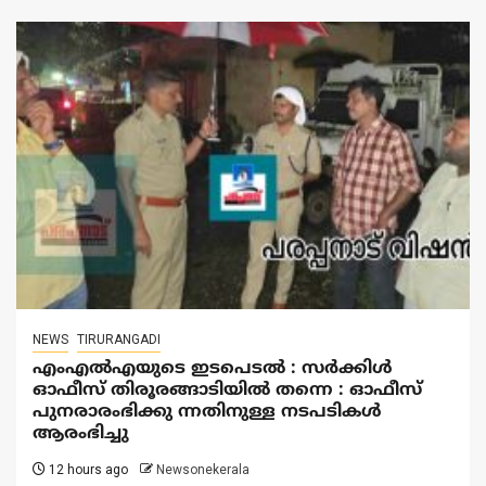
NEWS
TIRURANGADI
എംഎൽഎയുടെ ഇടപെടൽ : സര്‍ക്കിള്‍
ഓഫീസ് തിരൂരങ്ങാടിയിൽ തന്നെ : ഓഫീസ്
പുനരാരംഭിക്കു ന്നതിനുള്ള നടപടികൾ
ആരംഭിച്ചു
12 hours ago
Newsonekerala