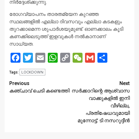
നിര്‍ദ്ദേശിക്കുന്നു.
രോഗവ്യാപനം താരതമ്യേന കുറഞ്ഞ
സ്ഥലങ്ങളില്‍ എല്ലാ ദിവസവും എല്ലാ കടകളും
തുറക്കാമെന്ന ശുപാർശയുമുണ്ട്. ഓണക്കാലം കൂടി
കണക്കിലെടുത്ത് ഇളവുകള്‍ നല്‍കാനാണ്
സാധ്യത.
Facebook
Twitter
Email
WhatsApp
Copy
WeChat
Gmail
Share
Link
LOCKDOWN
Tags:
Continue
Previous
Next
കഞ്ചാവ് ചെടി കണ്ടെത്തി
സർക്കാറിന്റെ ആശ്വാസ
Reading
വാക്കുകളിൽ ഇനി
വീഴില്ല,
പ്രതിഷേധവുമായി
മുന്നോട്ട്: ടി നസറുദ്ദീന്‍