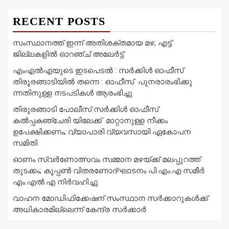
RECENT POSTS
സംസ്ഥാനത്ത് ഇന്ന് അതിശക്തമായ മഴ; എട്ട്
ജില്ലകളിൽ ഓറഞ്ച് അലേര്‍ട്ട്
എംഎൽഎയുടെ ഇടപെടൽ : സര്‍ക്കിള്‍ ഓഫീസ്
തിരൂരങ്ങാടിയിൽ തന്നെ : ഓഫീസ് പുനരാരംഭിക്കു
ന്നതിനുള്ള നടപടികൾ ആരംഭിച്ചു
തിരുരങ്ങാടി പോലീസ് സർക്കിൾ ഓഫീസ്
കൽപ്പകഞ്ചേരി യിലേക്ക് മാറ്റാനുള്ള നീക്കം
ഉപേക്ഷിക്കണം; വ്യാപാരി വ്യവസായി ഏകോപന
സമിതി
ഓണം സ്വർണോത്സവം സമ്മാന മഴയ്ക്ക് മലപ്പുറത്ത്
തുടക്കം; കൂപ്പൺ വിതരണോദ്ഘാടനം പി.എം.എ സമീർ
എം.എൽ.എ നിർവഹിച്ചു
വാഹന മോഡിഫിക്കേഷന് സംസ്ഥാന സർക്കാറുകൾക്ക്
അധികാരമില്ലെന്ന് കേന്ദ്ര സർക്കാർ