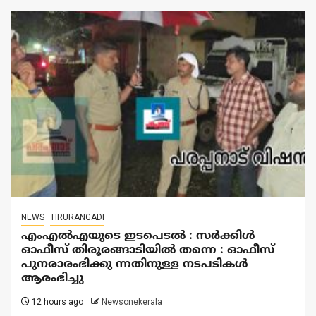
NEWS
TIRURANGADI
എംഎൽഎയുടെ ഇടപെടൽ : സര്‍ക്കിള്‍
ഓഫീസ് തിരൂരങ്ങാടിയിൽ തന്നെ : ഓഫീസ്
പുനരാരംഭിക്കു ന്നതിനുള്ള നടപടികൾ
ആരംഭിച്ചു
12 hours ago
Newsonekerala