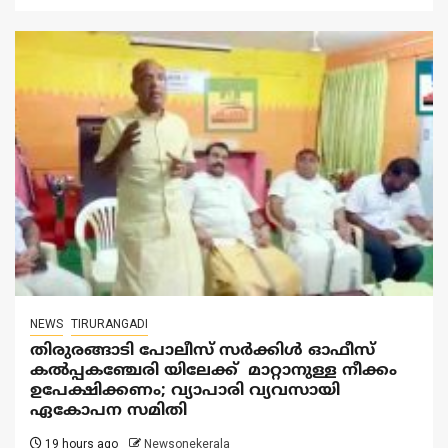
NEWS
TIRURANGADI
തിരുരങ്ങാടി പോലീസ് സർക്കിൾ ഓഫീസ്
കൽപ്പകഞ്ചേരി യിലേക്ക് മാറ്റാനുള്ള നീക്കം
ഉപേക്ഷിക്കണം; വ്യാപാരി വ്യവസായി
ഏകോപന സമിതി
19 hours ago
Newsonekerala