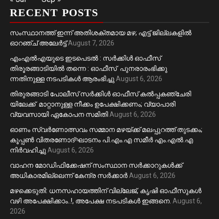
RECENT POSTS
സംസ്ഥാനത്ത് ഇന്ന് അതിശക്തമായ മഴ; എട്ട് ജില്ലകളിൽ
ഓറഞ്ച് അലേര്‍ട്ട്
August 7, 2026
എംഎൽഎയുടെ ഇടപെടൽ : സര്‍ക്കിള്‍ ഓഫീസ്
തിരൂരങ്ങാടിയിൽ തന്നെ : ഓഫീസ് പുനരാരംഭിക്കു
ന്നതിനുള്ള നടപടികൾ ആരംഭിച്ചു
August 6, 2026
തിരുരങ്ങാടി പോലീസ് സർക്കിൾ ഓഫീസ് കൽപ്പകഞ്ചേരി
യിലേക്ക് മാറ്റാനുള്ള നീക്കം ഉപേക്ഷിക്കണം; വ്യാപാരി
വ്യവസായി ഏകോപന സമിതി
August 6, 2026
ഓണം സ്വർണോത്സവം സമ്മാന മഴയ്ക്ക് മലപ്പുറത്ത് തുടക്കം;
കൂപ്പൺ വിതരണോദ്ഘാടനം പി.എം.എ സമീർ എം.എൽ.എ
നിർവഹിച്ചു
August 6, 2026
വാഹന മോഡിഫിക്കേഷന് സംസ്ഥാന സർക്കാറുകൾക്ക്
അധികാരമില്ലെന്ന് കേന്ദ്ര സർക്കാർ
August 6, 2026
മഴക്കെടുതി: ധനസഹായത്തിന് വില്ലേജ്, കൃഷി ഓഫീസുകൾ
വഴി അപേക്ഷിക്കാം..!, അപേക്ഷ നടപടികൾ ഇങ്ങനെ.
August 6,
2026