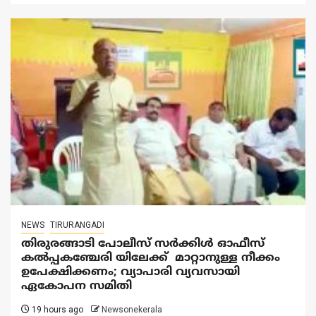
NEWS
TIRURANGADI
തിരുരങ്ങാടി പോലീസ് സർക്കിൾ ഓഫീസ്
കൽപ്പകഞ്ചേരി യിലേക്ക് മാറ്റാനുള്ള നീക്കം
ഉപേക്ഷിക്കണം; വ്യാപാരി വ്യവസായി
ഏകോപന സമിതി
19 hours ago
Newsonekerala