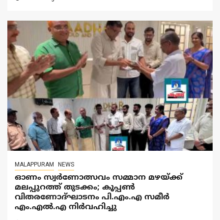
MALAPPURAM
NEWS
ഓണം സ്വർണോത്സവം സമ്മാന മഴയ്ക്ക്
മലപ്പുറത്ത് തുടക്കം; കൂപ്പൺ
വിതരണോദ്ഘാടനം പി.എം.എ സമീർ
എം.എൽ.എ നിർവഹിച്ചു